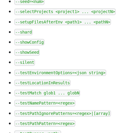
--seed=<num>
--selectProjects <project1> ... <projectN>
--setupFilesAfterEnv <path1> ... <pathN>
--shard
--showConfig
--showSeed
--silent
--testEnvironmentOptions=<json string>
--testLocationInResults
--testMatch glob1 ... globN
--testNamePattern=<regex>
--testPathIgnorePatterns=<regex>|[array]
--testPathPattern=<regex>