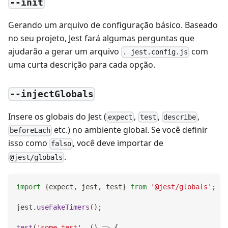
--init
Gerando um arquivo de configuração básico. Baseado
no seu projeto, Jest fará algumas perguntas que
ajudarão a gerar um arquivo
com
. jest.config.js
uma curta descrição para cada opção.
--injectGlobals
Insere os globais do Jest (
,
,
,
expect
test
describe
etc.) no ambiente global. Se você definir
beforeEach
isso como
, você deve importar de
falso
.
@jest/globals
import
{
expect
,
 jest
,
 test
}
from
'@jest/globals'
;
jest
.
useFakeTimers
(
)
;
test
(
'some test'
,
(
)
=>
{