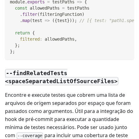
module
.
exports
=
testPaths
=>
{
const
 allowedPaths 
=
 testPaths
.
filter
(
filteringFunction
)
.
map
(
test
=>
(
{
test
}
)
)
;
// [{ test: "path1.spec.
return
{
filtered
:
 allowedPaths
,
}
;
}
;
--findRelatedTests
<spaceSeparatedListOfSourceFiles>
Encontre e execute testes que cobrem uma lista de
arquivos de origem separados por espaço que foram
passados como argumentos. Útil para a integração do
hook de pré-commit para executar a quantidade
mínima de testes necessários. Pode ser usado junto
com
para incluir uma cobertura de teste
--coverage