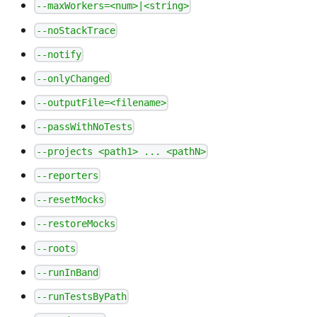
--maxWorkers=<num>|<string>
--noStackTrace
--notify
--onlyChanged
--outputFile=<filename>
--passWithNoTests
--projects <path1> ... <pathN>
--reporters
--resetMocks
--restoreMocks
--roots
--runInBand
--runTestsByPath