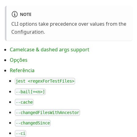
NOTE
CLI options take precedence over values from the
Configuration
.
Camelcase & dashed args support
Opções
Referência
jest <regexForTestFiles>
--bail[=<n>]
--cache
--changedFilesWithAncestor
--changedSince
--ci