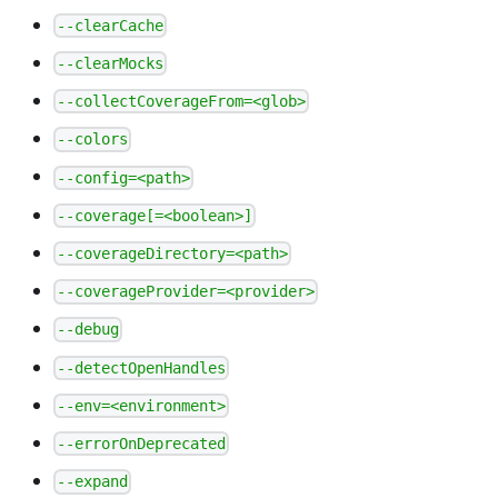
--clearCache
--clearMocks
--collectCoverageFrom=<glob>
--colors
--config=<path>
--coverage[=<boolean>]
--coverageDirectory=<path>
--coverageProvider=<provider>
--debug
--detectOpenHandles
--env=<environment>
--errorOnDeprecated
--expand