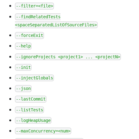
--filter=<file>
--findRelatedTests
<spaceSeparatedListOfSourceFiles>
--forceExit
--help
--ignoreProjects <project1> ... <projectN>
--init
--injectGlobals
--json
--lastCommit
--listTests
--logHeapUsage
--maxConcurrency=<num>