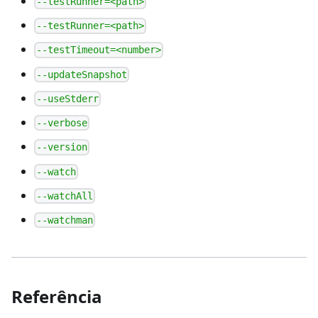
--testRunner=<path>
--testRunner=<path>
--testTimeout=<number>
--updateSnapshot
--useStderr
--verbose
--version
--watch
--watchAll
--watchman
Referência