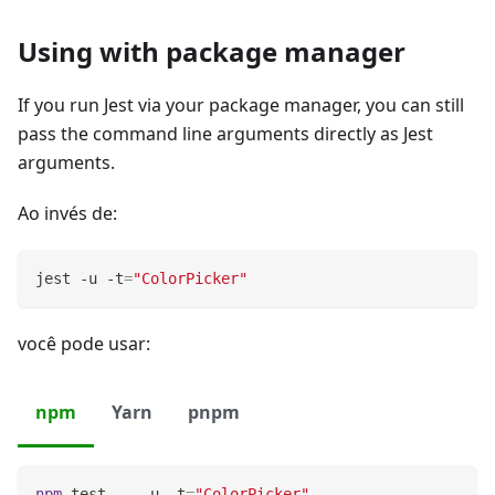
Using with package manager
If you run Jest via your package manager, you can still
pass the command line arguments directly as Jest
arguments.
Ao invés de:
jest -u -t
=
"ColorPicker"
você pode usar:
npm
Yarn
pnpm
npm
test
 -- -u -t
=
"ColorPicker"