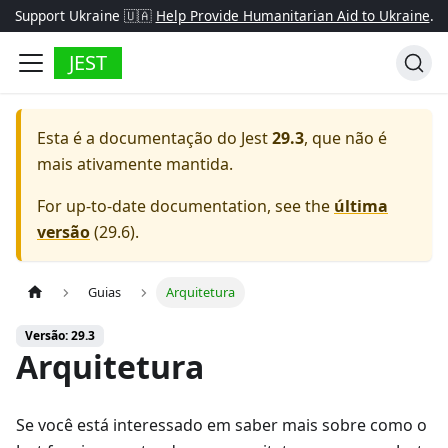
Support Ukraine 🇺🇦
Help Provide Humanitarian Aid to Ukraine
.
JEST
Esta é a documentação do
Jest
29.3
, que não é
mais ativamente mantida.
For up-to-date documentation, see the
última
versão
(
29.6
).
Guias
Arquitetura
Versão: 29.3
Arquitetura
Se você está interessado em saber mais sobre como o