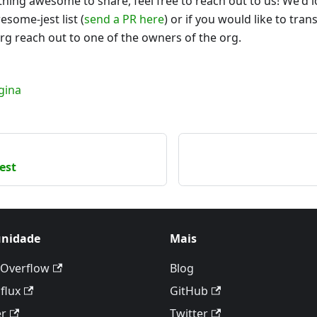
hing awesome to share, feel free to reach out to us! We'd l
esome-jest list (
send a PR here
) or if you would like to tran
g reach out to one of the owners of the org.
gina
est
nidade
Mais
 Overflow
Blog
flux
GitHub
er
Twitter