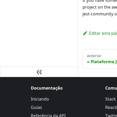
If you have somet
project on the aw
jest-community or
Editar esta pá
Anterior
Plataforma J
Documentação
Comu
Iniciando
Stack
Guias
Reacti
Referência da API
Twitt