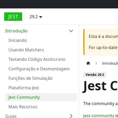
JEST
29.2
Introdução
Esta é a docu
Iniciando
For up-to-dat
Usando Matchers
Testando Código Assíncrono
Introduç
Configuração e Desmontagem
Versão: 29.2
Funções de Simulação
Jest
Plataforma Jest
Jest Community
The community ar
Mais Recursos
jest-community
i
Guias