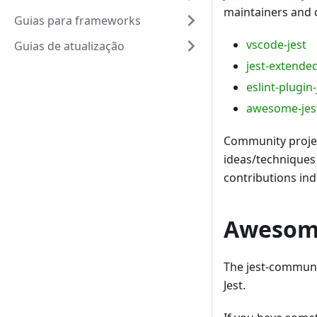
maintainers and c
Guias para frameworks
vscode-jest
Guias de atualização
jest-extende
eslint-plugin-
awesome-jes
Community projec
ideas/techniques
contributions ind
Awesome
The jest-communi
Jest.