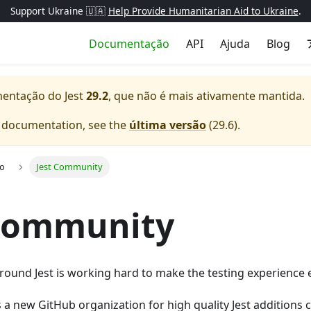
Support Ukraine 🇺🇦
Help Provide Humanitarian Aid to Ukraine
.
Documentação
API
Ajuda
Blog
mentação do
Jest
29.2
, que não é mais ativamente mantida.
e documentation, see the
última versão
(
29.6
).
ão
Jest Community
 Community
ound Jest is working hard to make the testing experience e
s a new GitHub organization for high quality Jest additions c