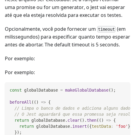
uma
promise
ou for um
generator
, o Jest vai esperar
até que ela esteja resolvida para executar os testes.
Opcionalmente, você pode fornecer um
(em
timeout
milissegundos) para especificar quanto tempo esperar
antes de abortar. The default timeout is 5 seconds.
Por exemplo:
Por exemplo:
const
 globalDatabase 
=
makeGlobalDatabase
(
)
;
beforeAll
(
(
)
=>
{
// Limpa o banco de dados e adiciona alguns dados 
// O Jest aguardará que essa promessa seja resolvi
return
 globalDatabase
.
clear
(
)
.
then
(
(
)
=>
{
return
 globalDatabase
.
insert
(
{
testData
:
'foo'
}
)
;
}
)
;