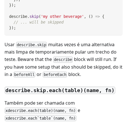
}
)
;
describe
.
skip
(
'my other beverage'
,
(
)
=>
{
// ... will be skipped
}
)
;
Usar
muitas vezes é uma alternativa
describe.skip
mais limpa de temporariamente pular um trecho do
teste. Beware that the
block will still run. If
describe
you have some setup that also should be skipped, do it
in a
or
block.
beforeAll
beforeEach
describe.skip.each(table)(name, fn)
Também pode ser chamada com
e
xdescribe.each(table)(name, fn)
xdescribe.each`table`(name, fn)