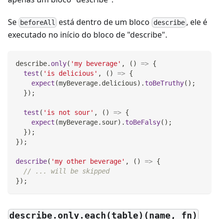
Se
está dentro de um bloco
, ele é
beforeAll
describe
executado no início do bloco de "describe".
describe
.
only
(
'my beverage'
,
(
)
=>
{
test
(
'is delicious'
,
(
)
=>
{
expect
(
myBeverage
.
delicious
)
.
toBeTruthy
(
)
;
}
)
;
test
(
'is not sour'
,
(
)
=>
{
expect
(
myBeverage
.
sour
)
.
toBeFalsy
(
)
;
}
)
;
}
)
;
describe
(
'my other beverage'
,
(
)
=>
{
// ... will be skipped
}
)
;
describe.only.each(table)(name, fn)