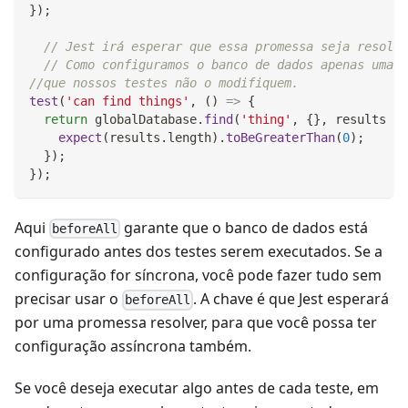
}
)
;
// Jest irá esperar que essa promessa seja resolvi
// Como configuramos o banco de dados apenas uma v
//que nossos testes não o modifiquem.
test
(
'can find things'
,
(
)
=>
{
return
 globalDatabase
.
find
(
'thing'
,
{
}
,
results
=>
expect
(
results
.
length
)
.
toBeGreaterThan
(
0
)
;
}
)
;
}
)
;
Aqui
garante que o banco de dados está
beforeAll
configurado antes dos testes serem executados. Se a
configuração for síncrona, você pode fazer tudo sem
precisar usar o
. A chave é que Jest esperará
beforeAll
por uma promessa resolver, para que você possa ter
configuração assíncrona também.
Se você deseja executar algo antes de cada teste, em