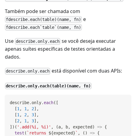
Também pode ser chamada com
e
fdescribe.each(table)(name, fn)
fdescribe.each`table`(name, fn)
Use
se você deseja executar
describe.only.each
apenas suítes específicas de testes orientadas a
dados.
está disponível com duas APIs:
describe.only.each
describe.only.each(table)(name, fn)
describe
.
only
.
each
(
[
[
1
,
1
,
2
]
,
[
1
,
2
,
3
]
,
[
2
,
1
,
3
]
,
]
)
(
'.add(%i, %i)'
,
(
a
,
 b
,
 expected
)
=>
{
test
(
`
returns 
${
expected
}
`
,
(
)
=>
{