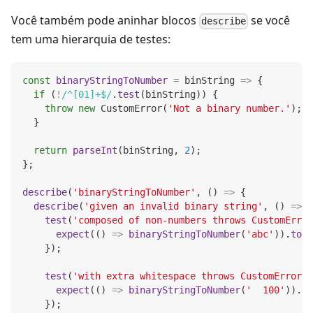
Você também pode aninhar blocos
se você
describe
tem uma hierarquia de testes:
const
binaryStringToNumber
=
binString
=>
{
if
(
!
/
^[01]+$
/
.
test
(
binString
)
)
{
throw
new
CustomError
(
'Not a binary number.'
)
;
}
return
parseInt
(
binString
,
2
)
;
}
;
describe
(
'binaryStringToNumber'
,
(
)
=>
{
describe
(
'given an invalid binary string'
,
(
)
=>
{
test
(
'composed of non-numbers throws CustomError
expect
(
(
)
=>
binaryStringToNumber
(
'abc'
)
)
.
toTh
}
)
;
test
(
'with extra whitespace throws CustomError'
,
expect
(
(
)
=>
binaryStringToNumber
(
'  100'
)
)
.
to
}
)
;