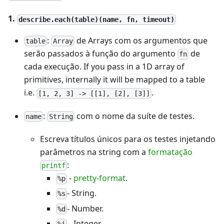
1.
describe.each(table)(name, fn, timeout)
:
de Arrays com os argumentos que
table
Array
serão passados à função do argumento
de
fn
cada execução. If you pass in a 1D array of
primitives, internally it will be mapped to a table
i.e.
.
[1, 2, 3] -> [[1], [2], [3]]
:
com o nome da suíte de testes.
name
String
Escreva títulos únicos para os testes injetando
parâmetros na string com a
formatação
:
printf
-
pretty-format
.
%p
- String.
%s
- Number.
%d
- Integer.