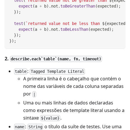
test
(
`
returned value not be greater than 
${
expecte
expect
(
a 
+
 b
)
.
not
.
toBeGreaterThan
(
expected
)
;
}
)
;
test
(
`
returned value not be less than 
${
expected
}
`
expect
(
a 
+
 b
)
.
not
.
toBeLessThan
(
expected
)
;
}
)
;
}
)
;
2.
describe.each`table`(name, fn, timeout)
:
table
Tagged Template Literal
A primeira linha é o cabeçalho que contém o
nome das variáveis de cada coluna separadas
por
|
Uma ou mais linhas de dados declaradas
como expressões de
template literal
usando a
sintaxe
.
${value}
:
o título da suíte de testes. Use uma
name
String