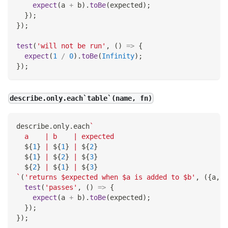
expect
(
a 
+
 b
)
.
toBe
(
expected
)
;
}
)
;
}
)
;
test
(
'will not be run'
,
(
)
=>
{
expect
(
1
/
0
)
.
toBe
(
Infinity
)
;
}
)
;
describe.only.each`table`(name, fn)
describe
.
only
.
each
`
  a    | b    | expected
${
1
}
 | 
${
1
}
 | 
${
2
}
${
1
}
 | 
${
2
}
 | 
${
3
}
${
2
}
 | 
${
1
}
 | 
${
3
}
`
(
'returns $expected when $a is added to $b'
,
(
{
a
,
 b
test
(
'passes'
,
(
)
=>
{
expect
(
a 
+
 b
)
.
toBe
(
expected
)
;
}
)
;
}
)
;