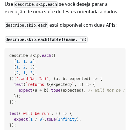
Use
se você deseja parar a
describe.skip.each
execução de uma suíte de testes orientada a dados.
está disponível com duas APIs:
describe.skip.each
describe.skip.each(table)(name, fn)
describe
.
skip
.
each
(
[
[
1
,
1
,
2
]
,
[
1
,
2
,
3
]
,
[
2
,
1
,
3
]
,
]
)
(
'.add(%i, %i)'
,
(
a
,
 b
,
 expected
)
=>
{
test
(
`
returns 
${
expected
}
`
,
(
)
=>
{
expect
(
a 
+
 b
)
.
toBe
(
expected
)
;
// will not be run
}
)
;
}
)
;
test
(
'will be run'
,
(
)
=>
{
expect
(
1
/
0
)
.
toBe
(
Infinity
)
;
}
)
;