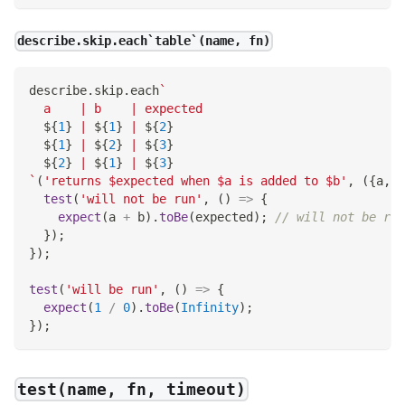
describe.skip.each`table`(name, fn)
describe
.
skip
.
each
`
  a    | b    | expected
${
1
}
 | 
${
1
}
 | 
${
2
}
${
1
}
 | 
${
2
}
 | 
${
3
}
${
2
}
 | 
${
1
}
 | 
${
3
}
`
(
'returns $expected when $a is added to $b'
,
(
{
a
,
 b
test
(
'will not be run'
,
(
)
=>
{
expect
(
a 
+
 b
)
.
toBe
(
expected
)
;
// will not be run
}
)
;
}
)
;
test
(
'will be run'
,
(
)
=>
{
expect
(
1
/
0
)
.
toBe
(
Infinity
)
;
}
)
;
test(name, fn, timeout)