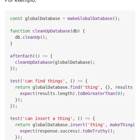
const
 globalDatabase 
=
makeGlobalDatabase
(
)
;
function
cleanUpDatabase
(
db
)
{
  db
.
cleanUp
(
)
;
}
afterEach
(
(
)
=>
{
cleanUpDatabase
(
globalDatabase
)
;
}
)
;
test
(
'can find things'
,
(
)
=>
{
return
 globalDatabase
.
find
(
'thing'
,
{
}
,
results
=>
expect
(
results
.
length
)
.
toBeGreaterThan
(
0
)
;
}
)
;
}
)
;
test
(
'can insert a thing'
,
(
)
=>
{
return
 globalDatabase
.
insert
(
'thing'
,
makeThing
(
)
,
expect
(
response
.
success
)
.
toBeTruthy
(
)
;
}
)
;