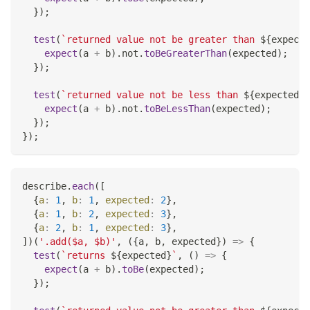
}
)
;
test
(
`
returned value not be greater than 
${
expecte
expect
(
a 
+
 b
)
.
not
.
toBeGreaterThan
(
expected
)
;
}
)
;
test
(
`
returned value not be less than 
${
expected
}
`
expect
(
a 
+
 b
)
.
not
.
toBeLessThan
(
expected
)
;
}
)
;
}
)
;
describe
.
each
(
[
{
a
:
1
,
b
:
1
,
expected
:
2
}
,
{
a
:
1
,
b
:
2
,
expected
:
3
}
,
{
a
:
2
,
b
:
1
,
expected
:
3
}
,
]
)
(
'.add($a, $b)'
,
(
{
a
,
 b
,
 expected
}
)
=>
{
test
(
`
returns 
${
expected
}
`
,
(
)
=>
{
expect
(
a 
+
 b
)
.
toBe
(
expected
)
;
}
)
;