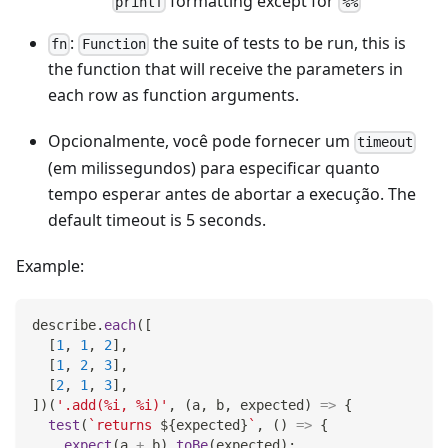
formatting except for
printf
%%
:
the suite of tests to be run, this is
fn
Function
the function that will receive the parameters in
each row as function arguments.
Opcionalmente, você pode fornecer um
timeout
(em milissegundos) para especificar quanto
tempo esperar antes de abortar a execução. The
default timeout is 5 seconds.
Example:
describe
.
each
(
[
[
1
,
1
,
2
]
,
[
1
,
2
,
3
]
,
[
2
,
1
,
3
]
,
]
)
(
'.add(%i, %i)'
,
(
a
,
 b
,
 expected
)
=>
{
test
(
`
returns 
${
expected
}
`
,
(
)
=>
{
expect
(
a 
+
 b
)
.
toBe
(
expected
)
;