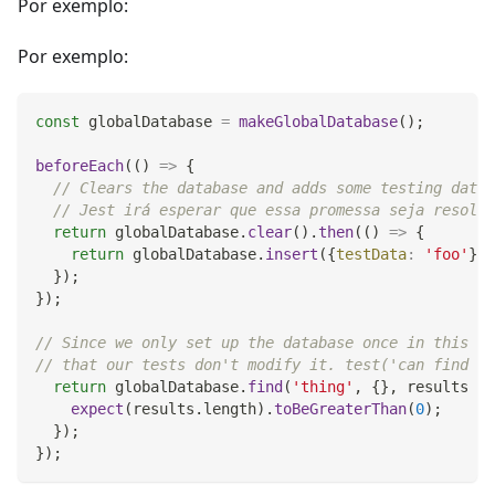
Por exemplo:
Por exemplo:
const
 globalDatabase 
=
makeGlobalDatabase
(
)
;
beforeEach
(
(
)
=>
{
// Clears the database and adds some testing data.
// Jest irá esperar que essa promessa seja resolvi
return
 globalDatabase
.
clear
(
)
.
then
(
(
)
=>
{
return
 globalDatabase
.
insert
(
{
testData
:
'foo'
}
)
;
}
)
;
}
)
;
// Since we only set up the database once in this ex
// that our tests don't modify it. test('can find th
return
 globalDatabase
.
find
(
'thing'
,
{
}
,
results
=>
expect
(
results
.
length
)
.
toBeGreaterThan
(
0
)
;
}
)
;
}
)
;