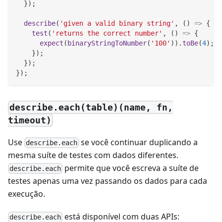
}
)
;
describe
(
'given a valid binary string'
,
(
)
=>
{
test
(
'returns the correct number'
,
(
)
=>
{
expect
(
binaryStringToNumber
(
'100'
)
)
.
toBe
(
4
)
;
}
)
;
}
)
;
}
)
;
describe.each(table)(name, fn,
timeout)
Use
se você continuar duplicando a
describe.each
mesma suíte de testes com dados diferentes.
permite que você escreva a suíte de
describe.each
testes apenas uma vez passando os dados para cada
execução.
está disponível com duas APIs:
describe.each