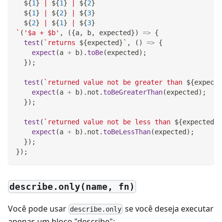
${
1
}
 | 
${
1
}
 | 
${
2
}
${
1
}
 | 
${
2
}
 | 
${
3
}
${
2
}
 | 
${
1
}
 | 
${
3
}
`
(
'$a + $b'
,
(
{
a
,
 b
,
 expected
}
)
=>
{
test
(
`
returns 
${
expected
}
`
,
(
)
=>
{
expect
(
a 
+
 b
)
.
toBe
(
expected
)
;
}
)
;
test
(
`
returned value not be greater than 
${
expecte
expect
(
a 
+
 b
)
.
not
.
toBeGreaterThan
(
expected
)
;
}
)
;
test
(
`
returned value not be less than 
${
expected
}
`
expect
(
a 
+
 b
)
.
not
.
toBeLessThan
(
expected
)
;
}
)
;
}
)
;
describe.only(name, fn)
Você pode usar
se você deseja executar
describe.only
apenas um bloco "describe":