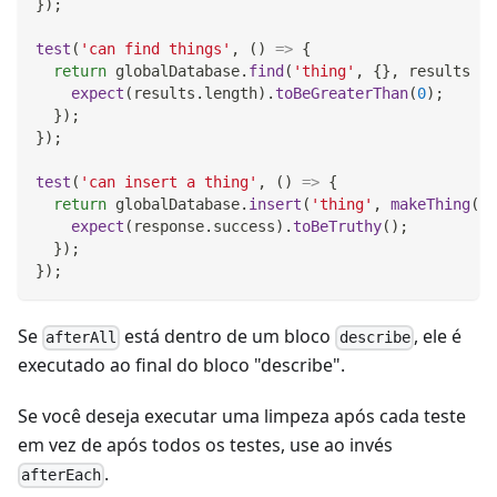
}
)
;
test
(
'can find things'
,
(
)
=>
{
return
 globalDatabase
.
find
(
'thing'
,
{
}
,
results
=>
expect
(
results
.
length
)
.
toBeGreaterThan
(
0
)
;
}
)
;
}
)
;
test
(
'can insert a thing'
,
(
)
=>
{
return
 globalDatabase
.
insert
(
'thing'
,
makeThing
(
)
,
expect
(
response
.
success
)
.
toBeTruthy
(
)
;
}
)
;
}
)
;
Se
está dentro de um bloco
, ele é
afterAll
describe
executado ao final do bloco "describe".
Se você deseja executar uma limpeza após cada teste
em vez de após todos os testes, use ao invés
.
afterEach