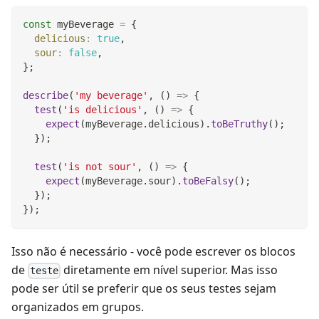
const
 myBeverage 
=
{
delicious
:
true
,
sour
:
false
,
}
;
describe
(
'my beverage'
,
(
)
=>
{
test
(
'is delicious'
,
(
)
=>
{
expect
(
myBeverage
.
delicious
)
.
toBeTruthy
(
)
;
}
)
;
test
(
'is not sour'
,
(
)
=>
{
expect
(
myBeverage
.
sour
)
.
toBeFalsy
(
)
;
}
)
;
}
)
;
Isso não é necessário - você pode escrever os blocos
de
diretamente em nível superior. Mas isso
teste
pode ser útil se preferir que os seus testes sejam
organizados em grupos.