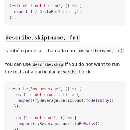
test
(
'will not be run'
,
(
)
=>
{
expect
(
1
/
0
)
.
toBe
(
Infinity
)
;
}
)
;
describe.skip(name, fn)
Também pode ser chamada com
xdescribe(name, fn)
You can use
if you do not want to run
describe.skip
the tests of a particular
block:
describe
describe
(
'my beverage'
,
(
)
=>
{
test
(
'is delicious'
,
(
)
=>
{
expect
(
myBeverage
.
delicious
)
.
toBeTruthy
(
)
;
}
)
;
test
(
'is not sour'
,
(
)
=>
{
expect
(
myBeverage
.
sour
)
.
toBeFalsy
(
)
;
}
)
;