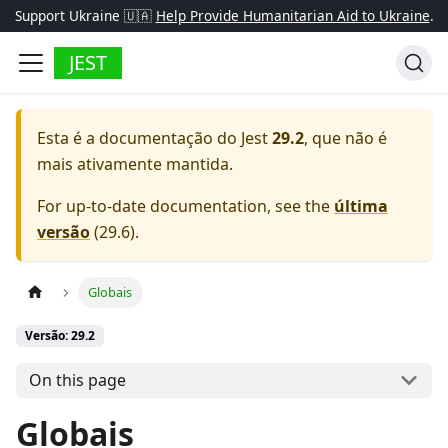
Support Ukraine 🇺🇦
Help Provide Humanitarian Aid to Ukraine
.
JEST
Esta é a documentação do
Jest
29.2
, que não é
mais ativamente mantida.
For up-to-date documentation, see the
última
versão
(
29.6
).
Globais
Versão: 29.2
On this page
Globais