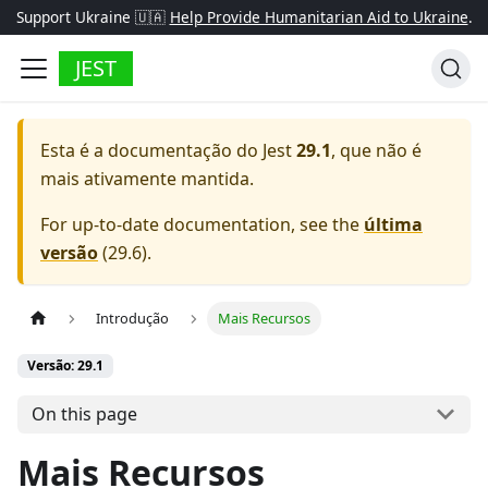
Support Ukraine 🇺🇦
Help Provide Humanitarian Aid to Ukraine
.
JEST
Esta é a documentação do
Jest
29.1
, que não é
mais ativamente mantida.
For up-to-date documentation, see the
última
versão
(
29.6
).
Introdução
Mais Recursos
Versão: 29.1
On this page
Mais Recursos