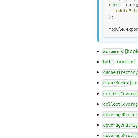
const
 confi
moduleFil
}
;
module
.
expo
[bool
automock
[number |
bail
cacheDirectory
[bo
clearMocks
collectCoverag
collectCoverag
coverageDirect
coveragePathIg
coverageProvid