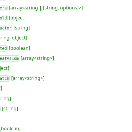
[array<string | [string, options]>]
ers
[object]
old
[string]
actor
ring, object]
[boolean]
ted
[array<string>]
eatAsEsm
ject]
[array<string>]
atch
]
tring]
[string]
[boolean]