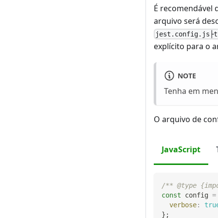
É recomendável d
arquivo será des
jest.config.js├t
explícito para o a
NOTE
Tenha em mente
O arquivo de con
JavaScript
/** @type {imp
const
 config 
=
verbose
:
tru
}
;