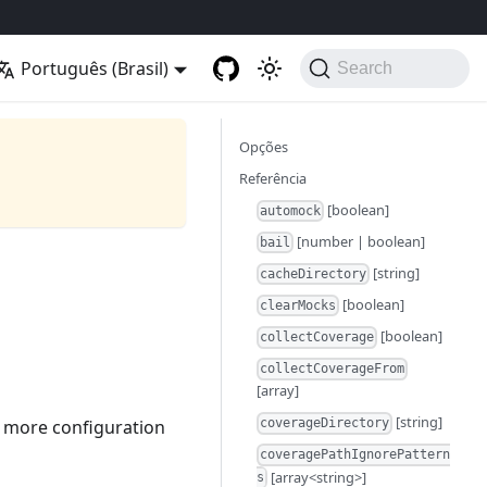
Português (Brasil)
Search
Opções
Referência
[boolean]
automock
[number | boolean]
bail
[string]
cacheDirectory
[boolean]
clearMocks
[boolean]
collectCoverage
collectCoverageFrom
[array]
[string]
d more configuration
coverageDirectory
coveragePathIgnorePattern
[array<string>]
s