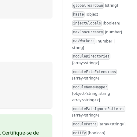
[string]
globalTeardown
[object]
haste
[boolean]
injectGlobals
[number]
maxConcurrency
[number |
maxWorkers
string]
moduleDirectories
[array<string>]
moduleFileExtensions
[array<string>]
moduleNameMapper
[object<string, string |
array<string>>]
modulePathIgnorePatterns
[array<string>]
[array<string>]
modulePaths
. Certifique-se de
[boolean]
notify