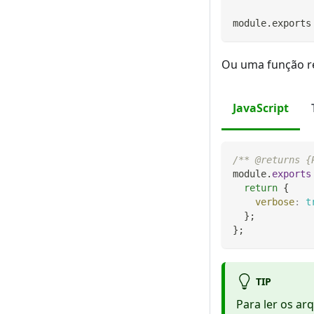
module
.
exports
Ou uma função r
JavaScript
/** @returns {
module
.
exports
return
{
verbose
:
t
}
;
}
;
TIP
Para ler os ar