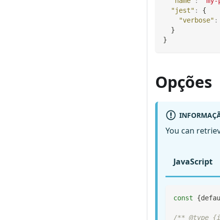
"name"
:
"my-
"jest"
:
{
"verbose"
:
}
}
Opções
INFORMAÇ
You can retrie
JavaScript
const
{
defa
/** @type {