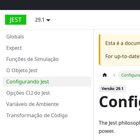
JEST
29.1
Globais
Esta é a docu
Expect
For up-to-dat
Funções de Simulação
O Objeto Jest
Configura
Configurando Jest
Versão: 29.1
Opções CLI do Jest
Confi
Variáveis de Ambiente
Transformação de Código
The Jest philosop
power.