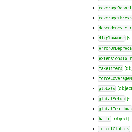
coverageReport
coverageThresh
dependencyExtr
[st
displayName
errorOnDepreca
extensionsToTr
[ob
fakeTimers
forceCoverageM
[object
globals
[s
globalSetup
globalTeardown
[object]
haste
injectGlobals