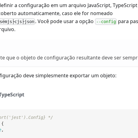
efinir a configuração em um arquivo JavaScript, TypeScrip
coberto automaticamente, caso ele for nomeado
. Você pode usar a opção
para pa
sëmjs├cjs├json
--config
rquivo.
 que o objeto de configuração resultante deve ser sempre
figuração deve simplesmente exportar um objeto:
TypeScript
ort('jest').Config} */
{
e
,