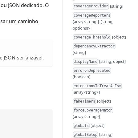
t ou JSON dedicado. O
[string]
coverageProvider
coverageReporters
ssar um caminho
[array<string | [string,
options]>]
[object]
coverageThreshold
dependencyExtractor
[string]
 JSON-serializável.
[string, object]
displayName
errorOnDeprecated
[boolean]
extensionsToTreatAsEsm
[array<string>]
[object]
fakeTimers
forceCoverageMatch
[array<string>]
[object]
globals
[string]
globalSetup