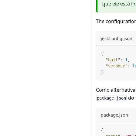
que ele está i
The configuration 
jest.config.json
{
"bail"
:
1
,
"verbose"
:
t
}
Como alternativa
do 
package.json
package.json
{