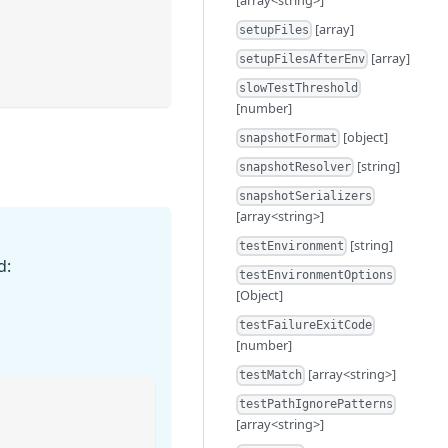
[array]
setupFiles
[array]
setupFilesAfterEnv
slowTestThreshold
[number]
[object]
snapshotFormat
[string]
snapshotResolver
snapshotSerializers
[array<string>]
[string]
testEnvironment
d:
testEnvironmentOptions
[Object]
testFailureExitCode
[number]
[array<string>]
testMatch
testPathIgnorePatterns
[array<string>]