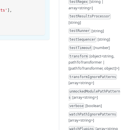
[string |
testRegex
array<string>]
cts'
]
,
testResultsProcessor
[string]
[string]
testRunner
[string]
testSequencer
[number]
testTimeout
[object<string,
transform
pathToTransformer |
[pathToTransformer, object]>]
transformIgnorePatterns
[array<string>]
unmockedModulePathPattern
[array<string>]
s
[boolean]
verbose
watchPathIgnorePatterns
[array<string>]
[array<string
watchPlugins