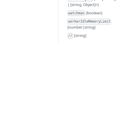
| [string, Object]>]
[boolean]
watchman
workerIdleMemoryLimit
[number|string]
[string]
//