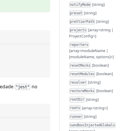
[string]
notifyMode
[string]
preset
[string]
prettierPath
[array<string |
projects
ProjectConfig>]
reporters
[array<moduleName |
[moduleName, options]>]
[boolean]
resetMocks
[boolean]
resetModules
[string]
resolver
riedade
no
"jest"
[boolean]
restoreMocks
[string]
rootDir
[array<string>]
roots
[string]
runner
sandboxInjectedGlobals
[array<string>]