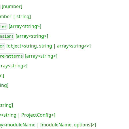
[number]
mber | string]
[array<string>]
ies
[array<string>]
nsions
[object<string, string | array<string>>]
er
[array<string>]
rePatterns
rray<string>]
n]
ing]
string]
y<string | ProjectConfig>]
ay<moduleName | [moduleName, options]>]