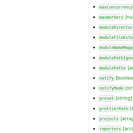
maxConcurrency
[nu
maxWorkers
moduleDirector
moduleFileExte
moduleNameMapp
modulePathIgno
[a
modulePaths
[boolea
notify
[str
notifyMode
[string]
preset
[
prettierPath
[arra
projects
[arr
reporters