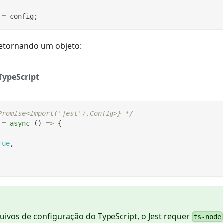
=
 config
;
etornando um objeto:
TypeScript
Promise<import('jest').Config>} */
=
async
(
)
=>
{
rue
,
quivos de configuração do TypeScript, o Jest requer
ts-node