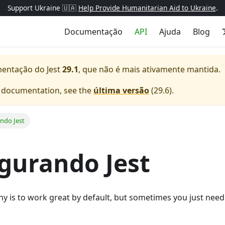
Support Ukraine 🇺🇦
Help Provide Humanitarian Aid to Ukraine
.
Documentação
API
Ajuda
Blog
mentação do
Jest
29.1
, que não é mais ativamente mantida.
e documentation, see the
última versão
(
29.6
).
ndo Jest
gurando Jest
hy is to work great by default, but sometimes you just nee