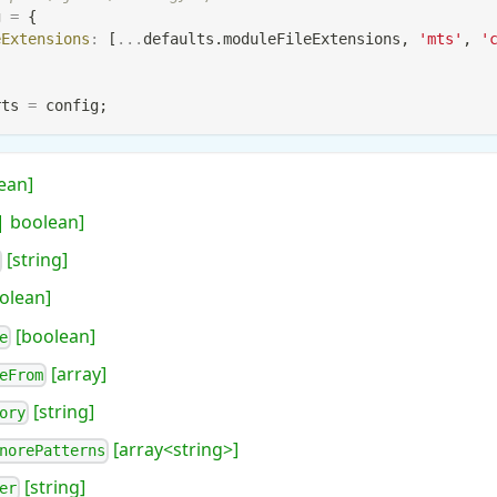
g 
=
{
eExtensions
:
[
...
defaults
.
moduleFileExtensions
,
'mts'
,
'
rts
=
 config
;
ean]
 boolean]
[string]
olean]
[boolean]
e
[array]
eFrom
[string]
ory
[array<string>]
norePatterns
[string]
er