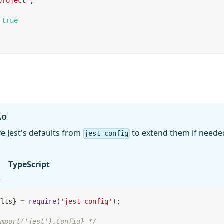
project"
,
true
ÃO
ve Jest's defaults from
to extend them if neede
jest-config
TypeScript
ults
}
=
require
(
'jest-config'
)
;
import('jest').Config} */