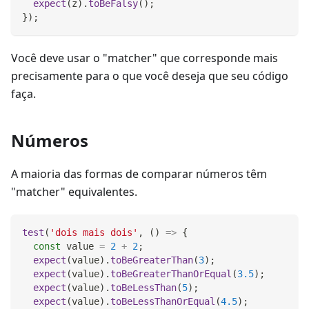
expect
(
z
)
.
toBeFalsy
(
)
;
}
)
;
Você deve usar o "matcher" que corresponde mais
precisamente para o que você deseja que seu código
faça.
Números
A maioria das formas de comparar números têm
"matcher" equivalentes.
test
(
'dois mais dois'
,
(
)
=>
{
const
 value 
=
2
+
2
;
expect
(
value
)
.
toBeGreaterThan
(
3
)
;
expect
(
value
)
.
toBeGreaterThanOrEqual
(
3.5
)
;
expect
(
value
)
.
toBeLessThan
(
5
)
;
expect
(
value
)
.
toBeLessThanOrEqual
(
4.5
)
;