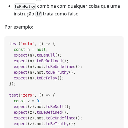
combina com qualquer coisa que uma
toBeFalsy
instrução
trata como falso
if
Por exemplo:
test
(
'nulo'
,
(
)
=>
{
const
 n 
=
null
;
expect
(
n
)
.
toBeNull
(
)
;
expect
(
n
)
.
toBeDefined
(
)
;
expect
(
n
)
.
not
.
toBeUndefined
(
)
;
expect
(
n
)
.
not
.
toBeTruthy
(
)
;
expect
(
n
)
.
toBeFalsy
(
)
;
}
)
;
test
(
'zero'
,
(
)
=>
{
const
 z 
=
0
;
expect
(
z
)
.
not
.
toBeNull
(
)
;
expect
(
z
)
.
toBeDefined
(
)
;
expect
(
z
)
.
not
.
toBeUndefined
(
)
;
expect
(
z
)
.
not
.
toBeTruthy
(
)
;