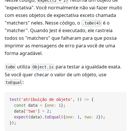
Nesse código,
retorna um objeto de
expect(2 + 2)
"expectativa". Você normalmente não vai fazer muito
com esses objetos de expectativa exceto chamada
"matchers" neles. Nesse código, o
é o
.toBe(4)
"matcher". Quando Jest é executado, ele rastreia
todos os "matchers" que falharam para que possa
imprimir as mensagens de erro para você de uma
forma agradável.
utiliza
para testar a igualdade exata.
toBe
Object.is
Se você quer checar o valor de um objeto, use
:
toEqual
test
(
'atribuição de objeto'
,
(
)
=>
{
const
 data 
=
{
one
:
1
}
;
  data
[
'two'
]
=
2
;
expect
(
data
)
.
toEqual
(
{
one
:
1
,
two
:
2
}
)
;
}
)
;