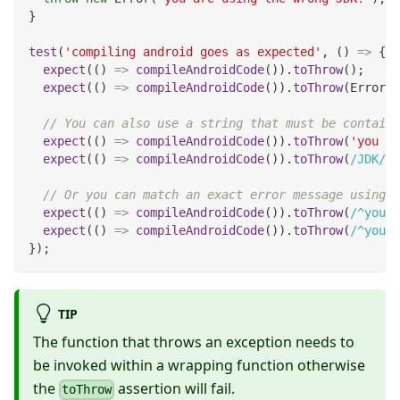
}
test
(
'compiling android goes as expected'
,
(
)
=>
{
expect
(
(
)
=>
compileAndroidCode
(
)
)
.
toThrow
(
)
;
expect
(
(
)
=>
compileAndroidCode
(
)
)
.
toThrow
(
Error
)
;
// You can also use a string that must be containe
expect
(
(
)
=>
compileAndroidCode
(
)
)
.
toThrow
(
'you ar
expect
(
(
)
=>
compileAndroidCode
(
)
)
.
toThrow
(
/
JDK
/
)
;
// Or you can match an exact error message using a
expect
(
(
)
=>
compileAndroidCode
(
)
)
.
toThrow
(
/
^you a
expect
(
(
)
=>
compileAndroidCode
(
)
)
.
toThrow
(
/
^you a
}
)
;
TIP
The function that throws an exception needs to
be invoked within a wrapping function otherwise
the
assertion will fail.
toThrow