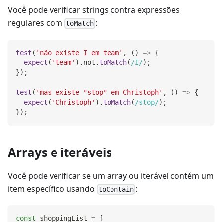
Você pode verificar strings contra expressões
regulares com
:
toMatch
test
(
'não existe I em team'
,
(
)
=>
{
expect
(
'team'
)
.
not
.
toMatch
(
/
I
/
)
;
}
)
;
test
(
'mas existe "stop" em Christoph'
,
(
)
=>
{
expect
(
'Christoph'
)
.
toMatch
(
/
stop
/
)
;
}
)
;
Arrays e iteráveis
Você pode verificar se um array ou iterável contém um
item específico usando
:
toContain
const
 shoppingList 
=
[