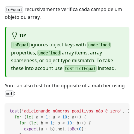
recursivamente verifica cada campo de um
toEqual
objeto ou array.
TIP
ignores object keys with
toEqual
undefined
properties,
array items, array
undefined
sparseness, or object type mismatch. To take
these into account use
instead.
toStrictEqual
You can also test for the opposite of a matcher using
:
not
test
(
'adicionando números positivos não é zero'
,
(
)
for
(
let
 a 
=
1
;
 a 
<
10
;
 a
++
)
{
for
(
let
 b 
=
1
;
 b 
<
10
;
 b
++
)
{
expect
(
a 
+
 b
)
.
not
.
toBe
(
0
)
;