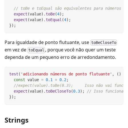
// toBe e toEqual são equivalentes para números
expect
(
value
)
.
toBe
(
4
)
;
expect
(
value
)
.
toEqual
(
4
)
;
}
)
;
Para igualdade de ponto flutuante, use
toBeCloseTo
em vez de
, porque você não quer um teste
toEqual
dependa de um pequeno erro de arredondamento.
test
(
'adicionando números de ponto flutuante'
,
(
)
=>
const
 value 
=
0.1
+
0.2
;
//expect(value).toBe(0.3);     Isso não vai funcio
expect
(
value
)
.
toBeCloseTo
(
0.3
)
;
// Isso funciona.
}
)
;
Strings