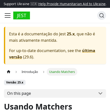
Support Ukraine 🇺🇦
Help Provide Humanitarian Aid to Ukraine
.
JEST
Esta é a documentação do
Jest
25.x
, que não é
mais ativamente mantida.
For up-to-date documentation, see the
última
versão
(
29.6
).
Introdução
Usando Matchers
Versão: 25.x
On this page
Usando Matchers