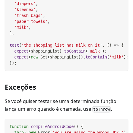
'diapers'
,
'kleenex'
,
'trash bags'
,
'paper towels'
,
'milk'
,
]
;
test
(
'the shopping list has milk on it'
,
(
)
=>
{
expect
(
shoppingList
)
.
toContain
(
'milk'
)
;
expect
(
new
Set
(
shoppingList
)
)
.
toContain
(
'milk'
)
;
}
)
;
Exceções
Se você quiser testar se uma determinada função
lança um erro quando é chamada, use
.
toThrow
function
compileAndroidCode
(
)
{
throw
new
Error
(
'you are using the wrong JDK!'
)
;