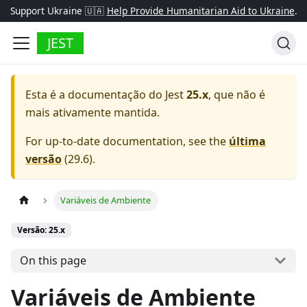
Support Ukraine 🇺🇦
Help Provide Humanitarian Aid to Ukraine
.
JEST
Esta é a documentação do
Jest
25.x
, que não é
mais ativamente mantida.
For up-to-date documentation, see the
última
versão
(
29.6
).
Variáveis de Ambiente
Versão: 25.x
On this page
Variáveis de Ambiente