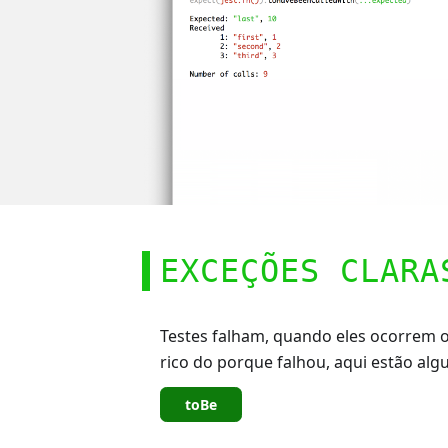
EXCEÇÕES CLARA
Testes falham, quando eles ocorrem o
rico do porque falhou, aqui estão alg
toBe
toBeCloseTo
t
toStrictEqual
toHavePropert