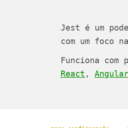
Jest é um pod
com um foco n
Funciona com 
React
,
Angula