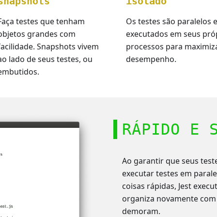
snapshots
isolado
Faça testes que tenham
Os testes são paralelos 
objetos grandes com
executados em seus pró
facilidade. Snapshots vivem
processos para maximiz
ao lado de seus testes, ou
desempenho.
embutidos.
RÁPIDO E 
Ao garantir que seus test
executar testes em parale
coisas rápidas, Jest execu
organiza novamente com 
demoram.