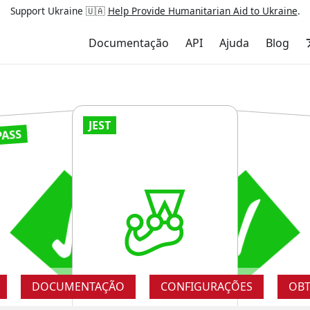
Support Ukraine 🇺🇦
Help Provide Humanitarian Aid to Ukraine
.
Documentação
API
Ajuda
Blog
JEST
PASS
PASS
PASS
RUNS
RUNS
RUNS
UNS
RUNS
R
RUNS
RUNS
RUNS
RUNS
RUNS
S
RUNS
RUNS
RUNS
RUNS
RUNS
UNS
RUN
DOCUMENTAÇÃO
CONFIGURAÇÕES
OBT