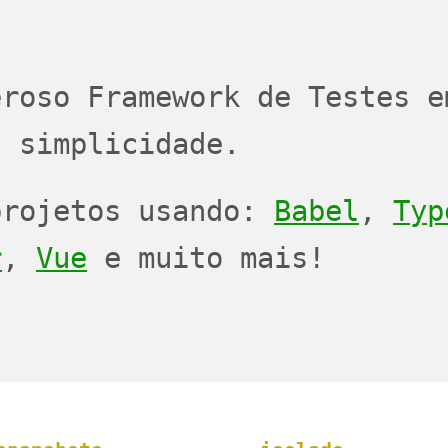
JEST
PASS
PASS
PASS
eroso Framework de Testes e
a simplicidade.
projetos usando:
Babel
,
Typ
r
,
Vue
e muito mais!