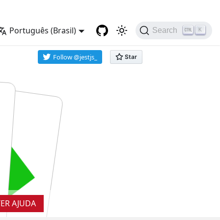
Português (Brasil)
Search
K
Follow @jestjs_
UNS
RUNS
S
ER AJUDA