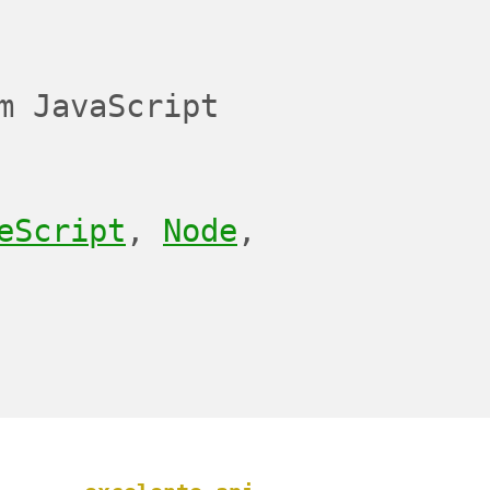
PASS
m JavaScript
eScript
,
Node
,