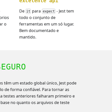
excelente api
e
De
para
- Jest tem
it
expect
prios
todo o conjunto de
ar o
ferramentas em um só lugar.
Bem documentado e
mantido.
SEGURO
es têm um estado global único, Jest pode
lo de forma confiável. Para tornar as
ta testes anteriores falharam primeiro e
base no quanto os arquivos de teste