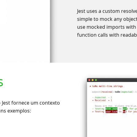
Jest uses a custom resolve
simple to mock any object
use mocked imports with 
function calls with readab
S
 Jest fornece um contexto
uns exemplos:
oEqual
y