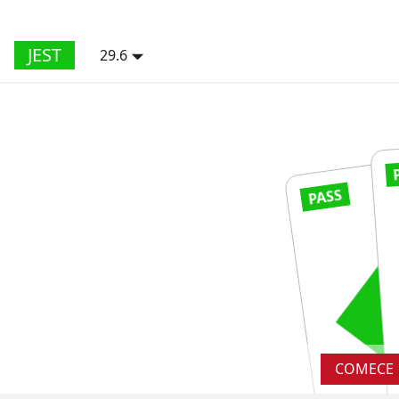
JEST
29.6
PASS
R
RUN
R
COMECE