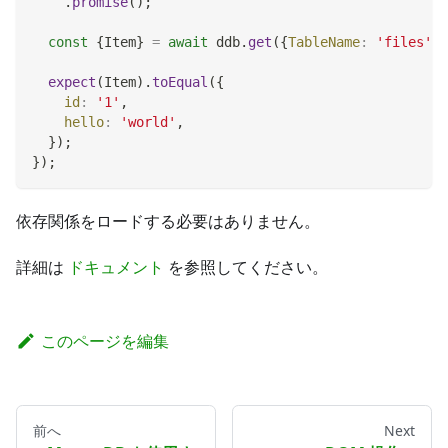
.
promise
(
)
;
const
{
Item
}
=
await
 ddb
.
get
(
{
TableName
:
'files'
,
expect
(
Item
)
.
toEqual
(
{
id
:
'1'
,
hello
:
'world'
,
}
)
;
}
)
;
依存関係をロードする必要はありません。
詳細は
ドキュメント
を参照してください。
このページを編集
前へ
Next