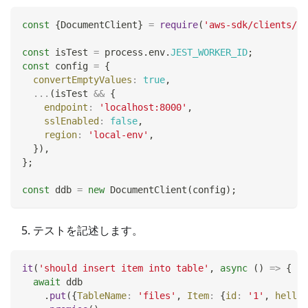
const
{
DocumentClient
}
=
require
(
'aws-sdk/clients/dy
const
 isTest 
=
 process
.
env
.
JEST_WORKER_ID
;
const
 config 
=
{
convertEmptyValues
:
true
,
...
(
isTest 
&&
{
endpoint
:
'localhost:8000'
,
sslEnabled
:
false
,
region
:
'local-env'
,
}
)
,
}
;
const
 ddb 
=
new
DocumentClient
(
config
)
;
テストを記述します。
it
(
'should insert item into table'
,
async
(
)
=>
{
await
 ddb
.
put
(
{
TableName
:
'files'
,
Item
:
{
id
:
'1'
,
hello
: