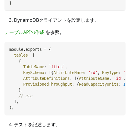
}
DynamoDBクライアントを設定します。
テーブルAPIの作成
を参照。
module
.
exports
=
{
tables
:
[
{
TableName
:
`
files
`
,
KeySchema
:
[
{
AttributeName
:
'id'
,
KeyType
:
'HA
AttributeDefinitions
:
[
{
AttributeName
:
'id'
,
A
ProvisionedThroughput
:
{
ReadCapacityUnits
:
1
,
}
,
// etc
]
,
}
;
テストを記述します。