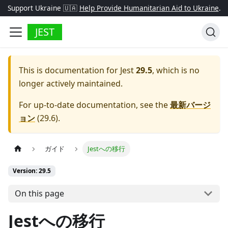
Support Ukraine 🇺🇦
Help Provide Humanitarian Aid to Ukraine
.
JEST
This is documentation for
Jest
29.5
, which is no
longer actively maintained.
For up-to-date documentation, see the
最新バージ
ョン
(
29.6
).
ガイド
Jestへの移行
Version: 29.5
On this page
Jestへの移行