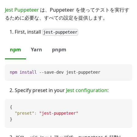
Jest Puppeteer
は、Puppeteer を使ってテストを実行す
るために必要な、すべての設定を提供します。
First, install
jest-puppeteer
npm
Yarn
pnpm
npm
install
 --save-dev jest-puppeteer
Specify preset in your
Jest configuration
:
{
"preset"
:
"jest-puppeteer"
}