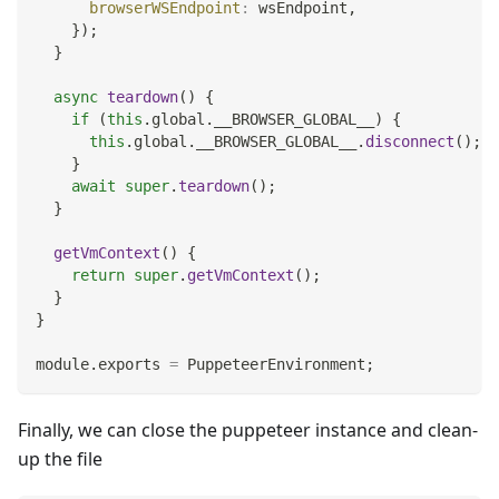
browserWSEndpoint
:
 wsEndpoint
,
}
)
;
}
async
teardown
(
)
{
if
(
this
.
global
.
__BROWSER_GLOBAL__
)
{
this
.
global
.
__BROWSER_GLOBAL__
.
disconnect
(
)
;
}
await
super
.
teardown
(
)
;
}
getVmContext
(
)
{
return
super
.
getVmContext
(
)
;
}
}
module
.
exports
=
PuppeteerEnvironment
;
Finally, we can close the puppeteer instance and clean-
up the file