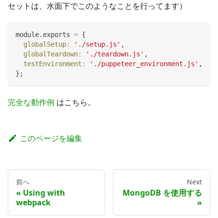
セットは、水面下でこのようなことを行ってます）
module
.
exports
=
{
globalSetup
:
'./setup.js'
,
globalTeardown
:
'./teardown.js'
,
testEnvironment
:
'./puppeteer_environment.js'
,
}
;
完全な動作例
はこちら。
このページを編集
前へ
Next
Using with
MongoDB を使用する
webpack