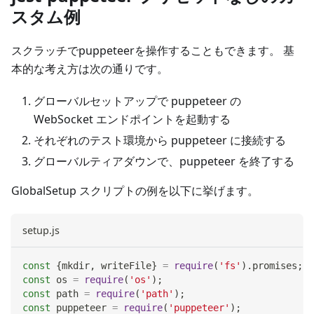
スタム例
スクラッチでpuppeteerを操作することもできます。 基
本的な考え方は次の通りです。
グローバルセットアップで puppeteer の
WebSocket エンドポイントを起動する
それぞれのテスト環境から puppeteer に接続する
グローバルティアダウンで、puppeteer を終了する
GlobalSetup スクリプトの例を以下に挙げます。
setup.js
const
{
mkdir
,
 writeFile
}
=
require
(
'fs'
)
.
promises
;
const
 os 
=
require
(
'os'
)
;
const
 path 
=
require
(
'path'
)
;
const
 puppeteer 
=
require
(
'puppeteer'
)
;