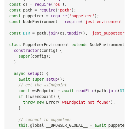
const
 os 
=
require
(
'os'
)
;
const
 path 
=
require
(
'path'
)
;
const
 puppeteer 
=
require
(
'puppeteer'
)
;
const
NodeEnvironment
=
require
(
'jest-environment-no
const
DIR
=
 path
.
join
(
os
.
tmpdir
(
)
,
'jest_puppeteer_g
class
PuppeteerEnvironment
extends
NodeEnvironment
{
constructor
(
config
)
{
super
(
config
)
;
}
async
setup
(
)
{
await
super
.
setup
(
)
;
// get the wsEndpoint
const
 wsEndpoint 
=
await
readFile
(
path
.
join
(
DIR
,
if
(
!
wsEndpoint
)
{
throw
new
Error
(
'wsEndpoint not found'
)
;
}
// connect to puppeteer
this
.
global
.
__BROWSER_GLOBAL__
=
await
 puppeteer