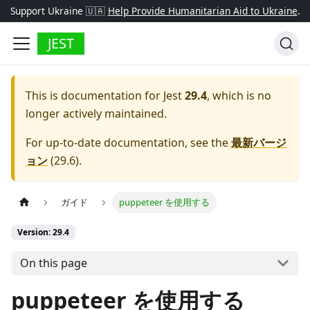
Support Ukraine 🇺🇦
Help Provide Humanitarian Aid to Ukraine
.
JEST
This is documentation for
Jest
29.4
, which is no
longer actively maintained.
For up-to-date documentation, see the
最新バージ
ョン
(
29.6
).
ガイド
puppeteer を使用する
Version: 29.4
On this page
puppeteer を使用する