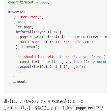
const
 timeout 
=
5000
;
describe
(
'/ (Home Page)'
,
(
)
=>
{
let
 page
;
beforeAll
(
async
(
)
=>
{
      page 
=
await
 globalThis
.
__BROWSER_GLOBAL__
.
new
await
 page
.
goto
(
'https://google.com'
)
;
}
,
 timeout
)
;
it
(
'should load without error'
,
async
(
)
=>
{
const
 text 
=
await
 page
.
evaluate
(
(
)
=>
documen
expect
(
text
)
.
toContain
(
'google'
)
;
}
)
;
}
,
  timeout
,
)
;
最後に、これらのファイルを読み込むように
を設定します。 (
プリ
jest.config.js
jest-puppeteer