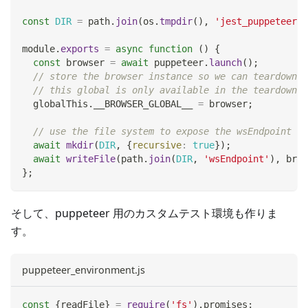
const
DIR
=
 path
.
join
(
os
.
tmpdir
(
)
,
'jest_puppeteer_g
module
.
exports
=
async
function
(
)
{
const
 browser 
=
await
 puppeteer
.
launch
(
)
;
// store the browser instance so we can teardown i
// this global is only available in the teardown b
  globalThis
.
__BROWSER_GLOBAL__
=
 browser
;
// use the file system to expose the wsEndpoint fo
await
mkdir
(
DIR
,
{
recursive
:
true
}
)
;
await
writeFile
(
path
.
join
(
DIR
,
'wsEndpoint'
)
,
 brow
}
;
そして、puppeteer 用のカスタムテスト環境も作りま
す。
puppeteer_environment.js
const
{
readFile
}
=
require
(
'fs'
)
.
promises
;