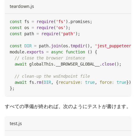
teardown.js
const
 fs 
=
require
(
'fs'
)
.
promises
;
const
 os 
=
require
(
'os'
)
;
const
 path 
=
require
(
'path'
)
;
const
DIR
=
 path
.
join
(
os
.
tmpdir
(
)
,
'jest_puppeteer_g
module
.
exports
=
async
function
(
)
{
// close the browser instance
await
 globalThis
.
__BROWSER_GLOBAL__
.
close
(
)
;
// clean-up the wsEndpoint file
await
 fs
.
rm
(
DIR
,
{
recursive
:
true
,
force
:
true
}
)
;
}
;
すべての準備が終われば、次のようにテストが書けます。
test.js