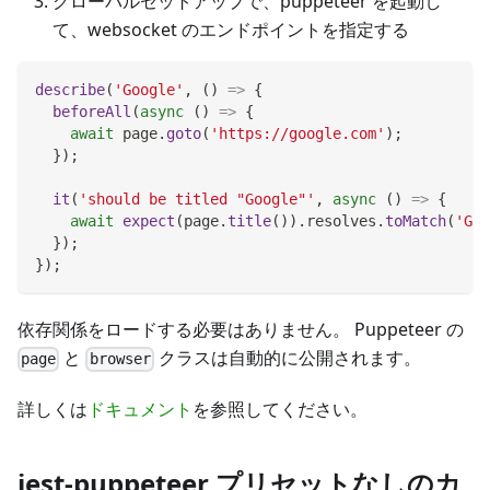
グローバルセットアップで、puppeteer を起動し
て、websocket のエンドポイントを指定する
describe
(
'Google'
,
(
)
=>
{
beforeAll
(
async
(
)
=>
{
await
 page
.
goto
(
'https://google.com'
)
;
}
)
;
it
(
'should be titled "Google"'
,
async
(
)
=>
{
await
expect
(
page
.
title
(
)
)
.
resolves
.
toMatch
(
'Goo
}
)
;
}
)
;
依存関係をロードする必要はありません。 Puppeteer の
と
クラスは自動的に公開されます。
page
browser
詳しくは
ドキュメント
を参照してください。
jest-puppeteer プリセットなしのカ