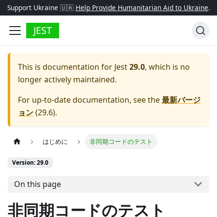
Support Ukraine 🇺🇦
Help Provide Humanitarian Aid to Ukraine
.
JEST
This is documentation for
Jest
29.0
, which is no
longer actively maintained.
For up-to-date documentation, see the
最新バージ
ョン
(
29.6
).
はじめに
非同期コードのテスト
Version: 29.0
On this page
非同期コードのテスト