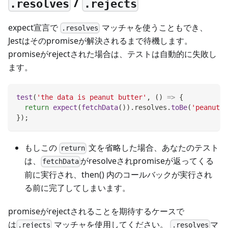
/
.resolves
.rejects
expect宣言で
マッチャを使うこともでき、
.resolves
Jestはそのpromiseが解決されるまで待機します。
promiseがrejectされた場合は、テストは自動的に失敗し
ます。
test
(
'the data is peanut butter'
,
(
)
=>
{
return
expect
(
fetchData
(
)
)
.
resolves
.
toBe
(
'peanut b
}
)
;
もしこの
文を省略した場合、あなたのテスト
return
は、
がresolveされpromiseが返ってくる
fetchData
前に実行され、then() 内のコールバックが実行され
る前に完了してしまいます。
promiseがrejectされることを期待するケースで
は
マッチャを使用してください。
マ
.rejects
.resolves