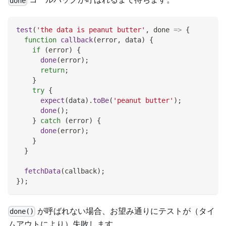
done
test
(
'the data is peanut butter'
,
done
=>
{
function
callback
(
error
,
 data
)
{
if
(
error
)
{
done
(
error
)
;
return
;
}
try
{
expect
(
data
)
.
toBe
(
'peanut butter'
)
;
done
(
)
;
}
catch
(
error
)
{
done
(
error
)
;
}
}
fetchData
(
callback
)
;
}
)
;
が呼ばれない場合、お望み通りにテストが（タイ
done()
ムアウトにより）失敗します。