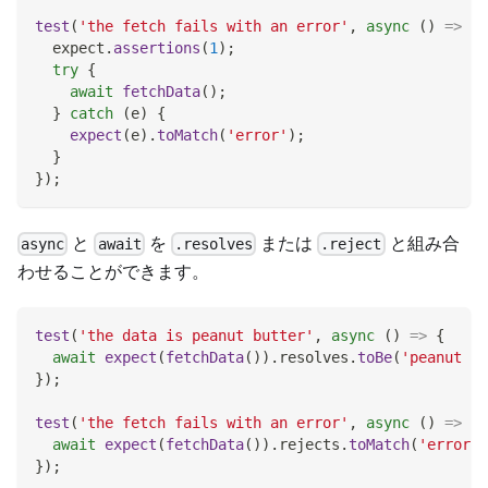
test
(
'the fetch fails with an error'
,
async
(
)
=>
{
  expect
.
assertions
(
1
)
;
try
{
await
fetchData
(
)
;
}
catch
(
e
)
{
expect
(
e
)
.
toMatch
(
'error'
)
;
}
}
)
;
と
を
または
と組み合
async
await
.resolves
.reject
わせることができます。
test
(
'the data is peanut butter'
,
async
(
)
=>
{
await
expect
(
fetchData
(
)
)
.
resolves
.
toBe
(
'peanut bu
}
)
;
test
(
'the fetch fails with an error'
,
async
(
)
=>
{
await
expect
(
fetchData
(
)
)
.
rejects
.
toMatch
(
'error'
)
}
)
;