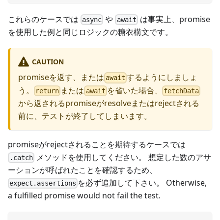
これらのケースでは
や
は事実上、promise
async
await
を使用した例と同じロジックの糖衣構文です。
CAUTION
promiseを返す、または
するようにしましょ
await
う。
または
を省いた場合、
return
await
fetchData
から返されるpromiseがresolveまたはrejectされる
前に、テストが終了してしまいます。
promiseがrejectされることを期待するケースでは
メソッドを使用してください。 想定した数のアサ
.catch
ーションが呼ばれたことを確認するため、
を必ず追加して下さい。 Otherwise,
expect.assertions
a fulfilled promise would not fail the test.