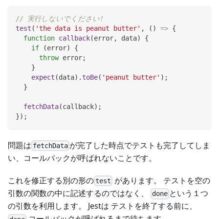
// 実行しないでください!
test
(
'the data is peanut butter'
,
(
)
=>
{
function
callback
(
error
,
 data
)
{
if
(
error
)
{
throw
 error
;
}
expect
(
data
)
.
toBe
(
'peanut butter'
)
;
}
fetchData
(
callback
)
;
}
)
;
問題は
が完了した時点でテストも完了してしま
fetchData
い、コールバックが呼ばれないことです。
これを修正する別の形の
があります。 テストを空の
test
引数の関数の中に記述するのではなく、
という１つ
done
の引数を利用します。 Jestは テストを終了する前に、
コールバックが呼ばれるまで待ちます。