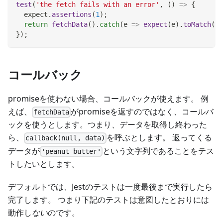
test
(
'the fetch fails with an error'
,
(
)
=>
{
  expect
.
assertions
(
1
)
;
return
fetchData
(
)
.
catch
(
e
=>
expect
(
e
)
.
toMatch
(
'e
}
)
;
コールバック
promiseを使わない場合、コールバックが使えます。 例
えば、
がpromiseを返すのではなく、コールバ
fetchData
ックを使うとします。つまり、データを取得し終わった
ら、
を呼ぶとします。 返ってくる
callback(null, data)
データが
という文字列であることをテス
'peanut butter'
トしたいとします。
デフォルトでは、Jestのテストは一度最後まで実行したら
完了します。 つまり下記のテストは意図したとおりには
動作し
ない
のです。