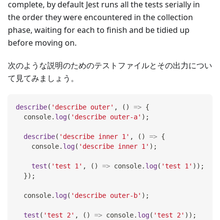
complete, by default Jest runs all the tests serially in
the order they were encountered in the collection
phase, waiting for each to finish and be tidied up
before moving on.
次のような説明のためのテストファイルとその出力につい
て見てみましょう。
describe
(
'describe outer'
,
(
)
=>
{
console
.
log
(
'describe outer-a'
)
;
describe
(
'describe inner 1'
,
(
)
=>
{
console
.
log
(
'describe inner 1'
)
;
test
(
'test 1'
,
(
)
=>
console
.
log
(
'test 1'
)
)
;
}
)
;
console
.
log
(
'describe outer-b'
)
;
test
(
'test 2'
,
(
)
=>
console
.
log
(
'test 2'
)
)
;