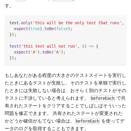
す。
test
.
only
(
'this will be the only test that runs'
,
(
)
expect
(
true
)
.
toBe
(
false
)
;
}
)
;
test
(
'this test will not run'
,
(
)
=>
{
expect
(
'A'
)
.
toBe
(
'A'
)
;
}
)
;
もしあなたがある程度の大きさのテストスイートを実行し
たときにあるテストが失敗し、そのテストを単独で実行し
たときには失敗しない場合は、おそらく別のテストがその
テストに干渉していると考えられます。
で共
beforeEach
有されたステートをクリアすることでしばしばそういった
問題を修正できます。 共有されたステートが変更された
かどうか確信がもてない場合は、
を使ってデ
beforeEach
ータのログを取得することもできます。