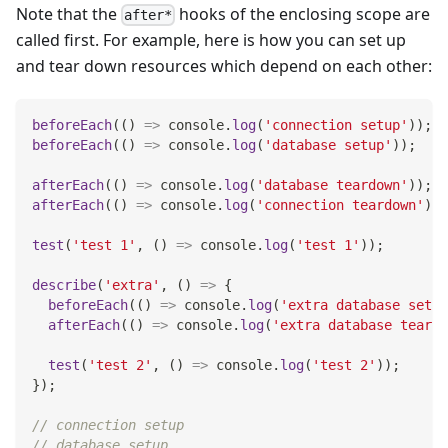
Note that the
hooks of the enclosing scope are
after*
called first. For example, here is how you can set up
and tear down resources which depend on each other:
beforeEach
(
(
)
=>
console
.
log
(
'connection setup'
)
)
;
beforeEach
(
(
)
=>
console
.
log
(
'database setup'
)
)
;
afterEach
(
(
)
=>
console
.
log
(
'database teardown'
)
)
;
afterEach
(
(
)
=>
console
.
log
(
'connection teardown'
)
)
;
test
(
'test 1'
,
(
)
=>
console
.
log
(
'test 1'
)
)
;
describe
(
'extra'
,
(
)
=>
{
beforeEach
(
(
)
=>
console
.
log
(
'extra database setup
afterEach
(
(
)
=>
console
.
log
(
'extra database teardo
test
(
'test 2'
,
(
)
=>
console
.
log
(
'test 2'
)
)
;
}
)
;
// connection setup
// database setup