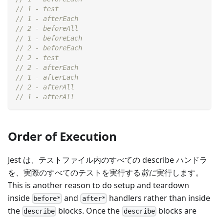
// 1 - test
// 1 - afterEach
// 2 - beforeAll
// 1 - beforeEach
// 2 - beforeEach
// 2 - test
// 2 - afterEach
// 1 - afterEach
// 2 - afterAll
// 1 - afterAll
Order of Execution
Jest は、テストファイル内のすべての describe ハンドラ
を、実際のすべてのテストを実行する
前に
実行します。
This is another reason to do setup and teardown
inside
and
handlers rather than inside
before*
after*
the
blocks. Once the
blocks are
describe
describe