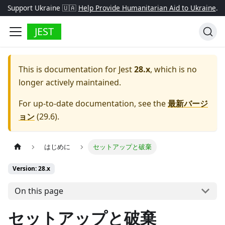
Support Ukraine 🇺🇦
Help Provide Humanitarian Aid to Ukraine
.
JEST
This is documentation for
Jest
28.x
, which is no
longer actively maintained.
For up-to-date documentation, see the
最新バージ
ョン
(
29.6
).
はじめに
セットアップと破棄
Version: 28.x
On this page
セットアップと破棄