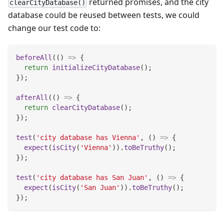
returned promises, and the city
clearCityDatabase()
database could be reused between tests, we could
change our test code to:
beforeAll
(
(
)
=>
{
return
initializeCityDatabase
(
)
;
}
)
;
afterAll
(
(
)
=>
{
return
clearCityDatabase
(
)
;
}
)
;
test
(
'city database has Vienna'
,
(
)
=>
{
expect
(
isCity
(
'Vienna'
)
)
.
toBeTruthy
(
)
;
}
)
;
test
(
'city database has San Juan'
,
(
)
=>
{
expect
(
isCity
(
'San Juan'
)
)
.
toBeTruthy
(
)
;
}
)
;