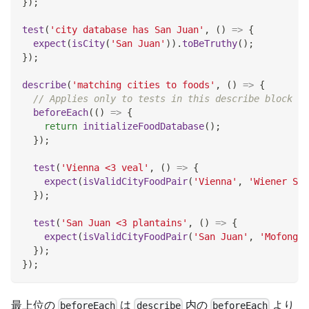
}
)
;
test
(
'city database has San Juan'
,
(
)
=>
{
expect
(
isCity
(
'San Juan'
)
)
.
toBeTruthy
(
)
;
}
)
;
describe
(
'matching cities to foods'
,
(
)
=>
{
// Applies only to tests in this describe block
beforeEach
(
(
)
=>
{
return
initializeFoodDatabase
(
)
;
}
)
;
test
(
'Vienna <3 veal'
,
(
)
=>
{
expect
(
isValidCityFoodPair
(
'Vienna'
,
'Wiener Sch
}
)
;
test
(
'San Juan <3 plantains'
,
(
)
=>
{
expect
(
isValidCityFoodPair
(
'San Juan'
,
'Mofongo'
}
)
;
}
)
;
最上位の
は
内の
より
beforeEach
describe
beforeEach