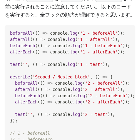
前に実行されることに注意してください。 以下のコード
を実行すると、全フックの順序が理解できると思います。
beforeAll
(
(
)
=>
console
.
log
(
'1 - beforeAll'
)
)
;
afterAll
(
(
)
=>
console
.
log
(
'1 - afterAll'
)
)
;
beforeEach
(
(
)
=>
console
.
log
(
'1 - beforeEach'
)
)
;
afterEach
(
(
)
=>
console
.
log
(
'1 - afterEach'
)
)
;
test
(
''
,
(
)
=>
console
.
log
(
'1 - test'
)
)
;
describe
(
'Scoped / Nested block'
,
(
)
=>
{
beforeAll
(
(
)
=>
console
.
log
(
'2 - beforeAll'
)
)
;
afterAll
(
(
)
=>
console
.
log
(
'2 - afterAll'
)
)
;
beforeEach
(
(
)
=>
console
.
log
(
'2 - beforeEach'
)
)
;
afterEach
(
(
)
=>
console
.
log
(
'2 - afterEach'
)
)
;
test
(
''
,
(
)
=>
console
.
log
(
'2 - test'
)
)
;
}
)
;
// 1 - beforeAll
// 1 - beforeEach