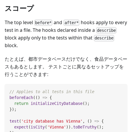
スコープ
The top level
and
hooks apply to every
before*
after*
test in a file. The hooks declared inside a
describe
block apply only to the tests within that
describe
block.
たとえば、都市データベースだけでなく、食品データベー
スもあるとします。 テストごとに異なるセットアップを
行うことができます:
// Applies to all tests in this file
beforeEach
(
(
)
=>
{
return
initializeCityDatabase
(
)
;
}
)
;
test
(
'city database has Vienna'
,
(
)
=>
{
expect
(
isCity
(
'Vienna'
)
)
.
toBeTruthy
(
)
;