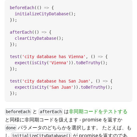
beforeEach
(
(
)
=>
{
initializeCityDatabase
(
)
;
}
)
;
afterEach
(
(
)
=>
{
clearCityDatabase
(
)
;
}
)
;
test
(
'city database has Vienna'
,
(
)
=>
{
expect
(
isCity
(
'Vienna'
)
)
.
toBeTruthy
(
)
;
}
)
;
test
(
'city database has San Juan'
,
(
)
=>
{
expect
(
isCity
(
'San Juan'
)
)
.
toBeTruthy
(
)
;
}
)
;
と
は
非同期コードをテストする
beforeEach
afterEach
と同様に非同期コードを扱えます - promise を返すか
パラメータのどちらかを選択します。 たとえば、も
done
し
が promiseを返すのであ
initializeCityDatabase()