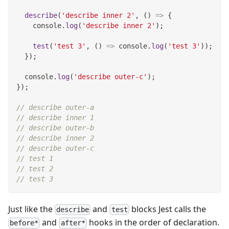
describe
(
'describe inner 2'
,
(
)
=>
{
console
.
log
(
'describe inner 2'
)
;
test
(
'test 3'
,
(
)
=>
console
.
log
(
'test 3'
)
)
;
}
)
;
console
.
log
(
'describe outer-c'
)
;
}
)
;
// describe outer-a
// describe inner 1
// describe outer-b
// describe inner 2
// describe outer-c
// test 1
// test 2
// test 3
Just like the
and
blocks Jest calls the
describe
test
and
hooks in the order of declaration.
before*
after*