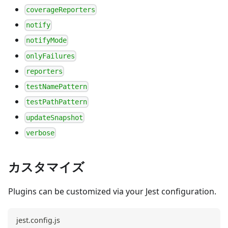
coverageReporters
notify
notifyMode
onlyFailures
reporters
testNamePattern
testPathPattern
updateSnapshot
verbose
カスタマイズ
Plugins can be customized via your Jest configuration.
jest.config.js