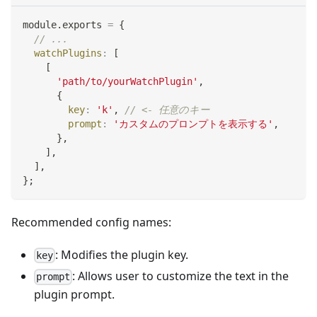
module
.
exports
=
{
// ...
watchPlugins
:
[
[
'path/to/yourWatchPlugin'
,
{
key
:
'k'
,
// <- 任意のキー
prompt
:
'カスタムのプロンプトを表示する'
,
}
,
]
,
]
,
}
;
Recommended config names:
: Modifies the plugin key.
key
: Allows user to customize the text in the
prompt
plugin prompt.