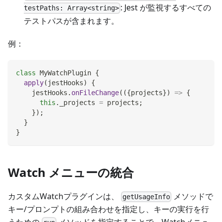
: Jest が監視するすべての
testPaths: Array<string>
テストパスが含まれます。
例：
class
MyWatchPlugin
{
apply
(
jestHooks
)
{
    jestHooks
.
onFileChange
(
(
{
projects
}
)
=>
{
this
.
_projects
=
 projects
;
}
)
;
}
}
Watch メニューの統合
カスタムWatchプラグインは、
メソッドで
getUsageInfo
キー/プロンプトの組み合わせを指定し、キーの実行を行
うための
メソッドを指定することで、Watchメニュ