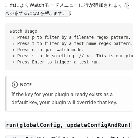
これによりWatchモードメニューに行が追加されます
(
›
)
何かをするにはsを押します。
Watch Usage
 › Press p to filter by a filename regex pattern.
 › Press t to filter by a test name regex pattern.
 › Press q to quit watch mode.
 › Press s to do something. // <-- This is our plugi
 › Press Enter to trigger a test run.
NOTE
If the key for your plugin already exists as a
default key, your plugin will override that key.
run(globalConfig, updateConfigAndRun)