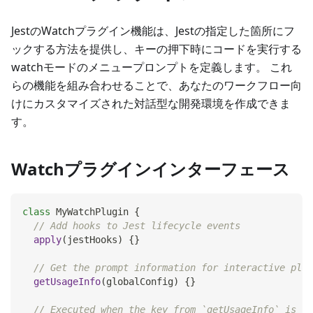
JestのWatchプラグイン機能は、Jestの指定した箇所にフ
ックする方法を提供し、キーの押下時にコードを実行する
watchモードのメニュープロンプトを定義します。 これ
らの機能を組み合わせることで、あなたのワークフロー向
けにカスタマイズされた対話型な開発環境を作成できま
す。
Watchプラグインインターフェース
class
MyWatchPlugin
{
// Add hooks to Jest lifecycle events
apply
(
jestHooks
)
{
}
// Get the prompt information for interactive plug
getUsageInfo
(
globalConfig
)
{
}
// Executed when the key from `getUsageInfo` is in