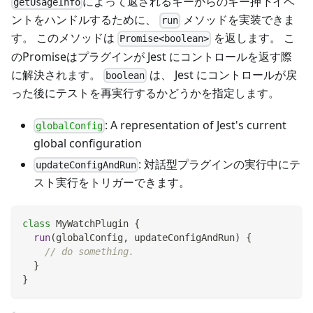
によって返されるキーからのキー押下イベ
getUsageInfo
ントをハンドルするために、
メソッドを実装できま
run
す。 このメソッドは
を返します。 こ
Promise<boolean>
のPromiseはプラグインが Jest にコントロールを返す際
に解決されます。
は、 Jest にコントロールが戻
boolean
った後にテストを再実行するかどうかを指定します。
: A representation of Jest's current
globalConfig
global configuration
: 対話型プラグインの実行中にテ
updateConfigAndRun
スト実行をトリガーできます。
class
MyWatchPlugin
{
run
(
globalConfig
,
 updateConfigAndRun
)
{
// do something.
}
}