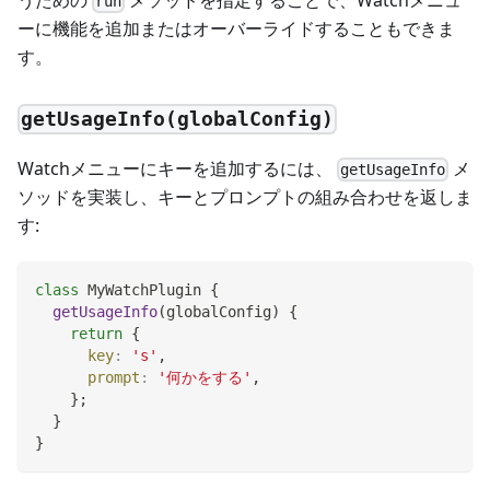
run
ーに機能を追加またはオーバーライドすることもできま
す。
getUsageInfo(globalConfig)
Watchメニューにキーを追加するには、
メ
getUsageInfo
ソッドを実装し、キーとプロンプトの組み合わせを返しま
す:
class
MyWatchPlugin
{
getUsageInfo
(
globalConfig
)
{
return
{
key
:
's'
,
prompt
:
'何かをする'
,
}
;
}
}