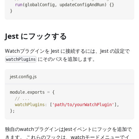
run
(
globalConfig
,
 updateConfigAndRun
)
{
}
}
Jest にフックする
Watchプラグインを Jest に接続するには、Jest の設定で
にそのパスを追加します。
watchPlugins
jest.config.js
module
.
exports
=
{
// ...
watchPlugins
:
[
'path/to/yourWatchPlugin'
]
,
}
;
独自のwatchプラグインはJestイベントにフックを追加で
きます。 これらのフックは、watchモードメニューでイ