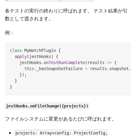
各テストの実行の終わりに呼ばれます。 テスト結果が引
数として渡されます。
例：
class
MyWatchPlugin
{
apply
(
jestHooks
)
{
    jestHooks
.
onTestRunComplete
(
results
=>
{
this
.
_hasSnapshotFailure
=
 results
.
snapshot
.
fa
}
)
;
}
}
jestHooks.onFileChange({projects})
ファイルシステムに変更があるたびに呼ばれます。
projects: Array<config: ProjectConfig,