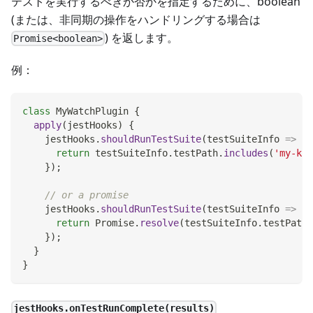
テストを実行するべきか否かを指定するために、boolean
(または、非同期の操作をハンドリングする場合は
) を返します。
Promise<boolean>
例：
class
MyWatchPlugin
{
apply
(
jestHooks
)
{
    jestHooks
.
shouldRunTestSuite
(
testSuiteInfo
=>
{
return
 testSuiteInfo
.
testPath
.
includes
(
'my-key
}
)
;
// or a promise
    jestHooks
.
shouldRunTestSuite
(
testSuiteInfo
=>
{
return
Promise
.
resolve
(
testSuiteInfo
.
testPath
.
}
)
;
}
}
jestHooks.onTestRunComplete(results)