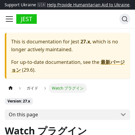
Support Ukraine 🇺🇦
Help Provide Humanitarian Aid to Ukraine
.
JEST
This is documentation for
Jest
27.x
, which is no
longer actively maintained.
For up-to-date documentation, see the
最新バージ
ョン
(
29.6
).
ガイド
Watch プラグイン
Version: 27.x
On this page
Watch プラグイン