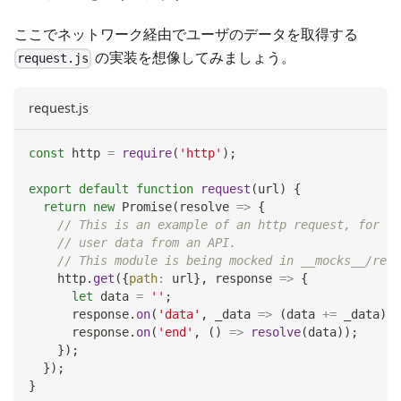
ここでネットワーク経由でユーザのデータを取得する
の実装を想像してみましょう。
request.js
request.js
const
 http 
=
require
(
'http'
)
;
export
default
function
request
(
url
)
{
return
new
Promise
(
resolve
=>
{
// This is an example of an http request, for ex
// user data from an API.
// This module is being mocked in __mocks__/requ
    http
.
get
(
{
path
:
 url
}
,
response
=>
{
let
 data 
=
''
;
      response
.
on
(
'data'
,
_data
=>
(
data 
+=
 _data
)
)
;
      response
.
on
(
'end'
,
(
)
=>
resolve
(
data
)
)
;
}
)
;
}
)
;
}