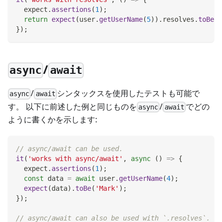
  expect
.
assertions
(
1
)
;
return
expect
(
user
.
getUserName
(
5
)
)
.
resolves
.
toBe
(
'
}
)
;
/
async
await
/
シンタックスを使用したテストも可能で
async
await
す。 以下に前述した例と同じものを
/
でどの
async
await
ように書くかを示します:
// async/await can be used.
it
(
'works with async/await'
,
async
(
)
=>
{
  expect
.
assertions
(
1
)
;
const
 data 
=
await
 user
.
getUserName
(
4
)
;
expect
(
data
)
.
toBe
(
'Mark'
)
;
}
)
;
// async/await can also be used with `.resolves`.