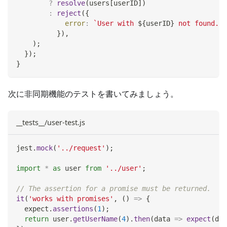
?
resolve
(
users
[
userID
]
)
:
reject
(
{
error
:
`
User with 
${
userID
}
 not found.
`
,
}
)
,
)
;
}
)
;
}
次に非同期機能のテストを書いてみましょう。
__tests__/user-test.js
jest
.
mock
(
'../request'
)
;
import
*
as
 user
from
'../user'
;
// The assertion for a promise must be returned.
it
(
'works with promises'
,
(
)
=>
{
  expect
.
assertions
(
1
)
;
return
 user
.
getUserName
(
4
)
.
then
(
data
=>
expect
(
dat