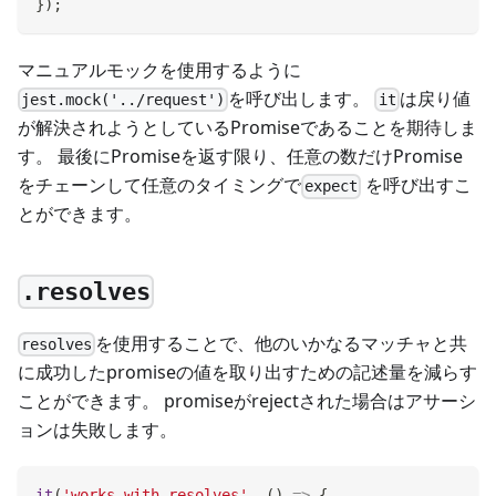
}
)
;
マニュアルモックを使用するように
を呼び出します。
は戻り値
jest.mock('../request')
it
が解決されようとしているPromiseであることを期待しま
す。 最後にPromiseを返す限り、任意の数だけPromise
をチェーンして任意のタイミングで
を呼び出すこ
expect
とができます。
.resolves
を使用することで、他のいかなるマッチャと共
resolves
に成功したpromiseの値を取り出すための記述量を減らす
ことができます。 promiseがrejectされた場合はアサーシ
ョンは失敗します。
it
(
'works with resolves'
,
(
)
=>
{