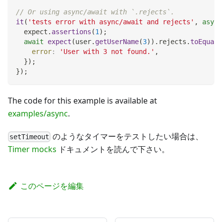
// Or using async/await with `.rejects`.
it
(
'tests error with async/await and rejects'
,
async
  expect
.
assertions
(
1
)
;
await
expect
(
user
.
getUserName
(
3
)
)
.
rejects
.
toEqual
(
error
:
'User with 3 not found.'
,
}
)
;
}
)
;
The code for this example is available at
examples/async
.
のようなタイマーをテストしたい場合は、
setTimeout
Timer mocks
ドキュメントを読んで下さい。
このページを編集