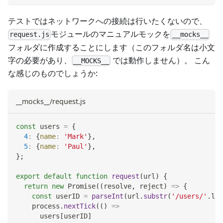
テストではネットワークへの接続は行いたくないので、
モジュールのマニュアルモックを
request.js
__mocks__
フォルダに作成することにします（このフォルダ名は小文
字の必要があり、
では動作しません）。 こん
__MOCKS__
な感じのものでしょうか:
__mocks__/request.js
const
 users 
=
{
4
:
{
name
:
'Mark'
}
,
5
:
{
name
:
'Paul'
}
,
}
;
export
default
function
request
(
url
)
{
return
new
Promise
(
(
resolve
,
 reject
)
=>
{
const
 userID 
=
parseInt
(
url
.
substr
(
'/users/'
.
len
    process
.
nextTick
(
(
)
=>
      users
[
userID
]