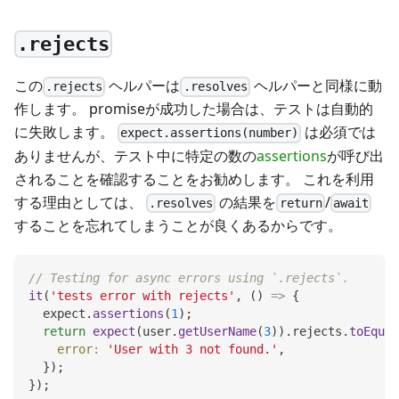
.rejects
この
ヘルパーは
ヘルパーと同様に動
.rejects
.resolves
作します。 promiseが成功した場合は、テストは自動的
に失敗します。
は必須では
expect.assertions(number)
ありませんが、テスト中に特定の数の
assertions
が呼び出
されることを確認することをお勧めします。 これを利用
する理由としては、
の結果を
/
.resolves
return
await
することを忘れてしまうことが良くあるからです。
// Testing for async errors using `.rejects`.
it
(
'tests error with rejects'
,
(
)
=>
{
  expect
.
assertions
(
1
)
;
return
expect
(
user
.
getUserName
(
3
)
)
.
rejects
.
toEqual
error
:
'User with 3 not found.'
,
}
)
;
}
)
;