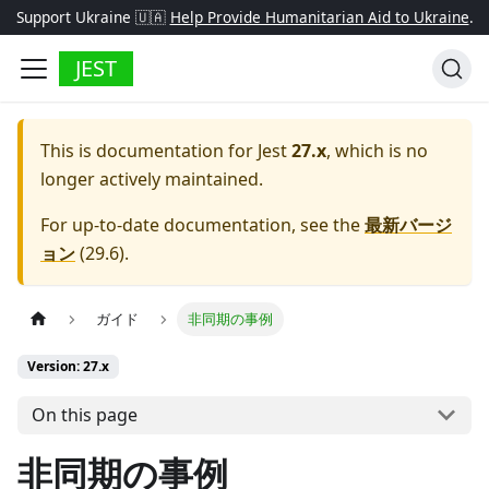
Support Ukraine 🇺🇦
Help Provide Humanitarian Aid to Ukraine
.
JEST
This is documentation for
Jest
27.x
, which is no
longer actively maintained.
For up-to-date documentation, see the
最新バージ
ョン
(
29.6
).
ガイド
非同期の事例
Version: 27.x
On this page
非同期の事例