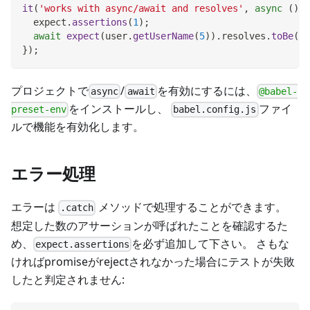
it
(
'works with async/await and resolves'
,
async
(
)
=
  expect
.
assertions
(
1
)
;
await
expect
(
user
.
getUserName
(
5
)
)
.
resolves
.
toBe
(
'P
}
)
;
プロジェクトで
/
を有効にするには、
async
await
@babel-
をインストールし、
ファイ
preset-env
babel.config.js
ルで機能を有効化します。
エラー処理
エラーは
メソッドで処理することができます。
.catch
想定した数のアサーションが呼ばれたことを確認するた
め、
を必ず追加して下さい。 さもな
expect.assertions
ければpromiseがrejectされなかった場合にテストが失敗
したと判定されません: