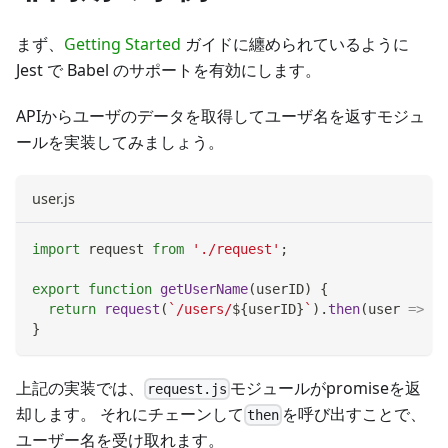
まず、
Getting Started
ガイドに纏められているように
Jest で Babel のサポートを有効にします。
APIからユーザのデータを取得してユーザ名を返すモジュ
ールを実装してみましょう。
user.js
import
request
from
'./request'
;
export
function
getUserName
(
userID
)
{
return
request
(
`
/users/
${
userID
}
`
)
.
then
(
user
=>
 us
}
上記の実装では、
モジュールがpromiseを返
request.js
却します。 それにチェーンして
を呼び出すことで、
then
ユーザー名を受け取れます。