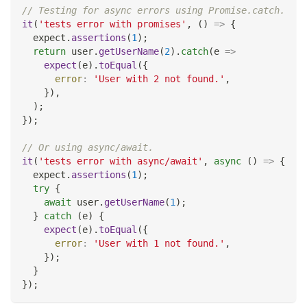
// Testing for async errors using Promise.catch.
it
(
'tests error with promises'
,
(
)
=>
{
  expect
.
assertions
(
1
)
;
return
 user
.
getUserName
(
2
)
.
catch
(
e
=>
expect
(
e
)
.
toEqual
(
{
error
:
'User with 2 not found.'
,
}
)
,
)
;
}
)
;
// Or using async/await.
it
(
'tests error with async/await'
,
async
(
)
=>
{
  expect
.
assertions
(
1
)
;
try
{
await
 user
.
getUserName
(
1
)
;
}
catch
(
e
)
{
expect
(
e
)
.
toEqual
(
{
error
:
'User with 1 not found.'
,
}
)
;
}
}
)
;