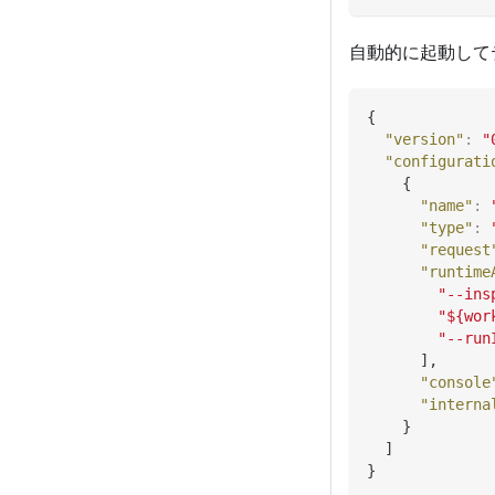
自動的に起動して
{
"version"
:
"
"configurati
{
"name"
:
"type"
:
"request
"runtime
"--ins
"${wor
"--run
]
,
"console
"interna
}
]
}