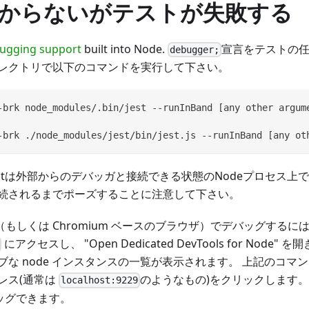
からないがテストが失敗する
ugging support
built into Node.
宣言をテストの
debugger;
レクトリで以下のコマンドを実行して下さい。
-brk node_modules/.bin/jest --runInBand 
[
any other argum
-brk ./node_modules/jest/bin/jest.js --runInBand 
[
any ot
stは外部からのデバッガと接続できる状態のNodeプロセス上
続されるまでポーズすることに注意して下さい。
ome （もしくは Chromium ベースのブラウザ）でデバッグす
にアクセスし、 "Open Dedicated DevTools for Node
ブな node インスタンスの一覧が表示されます。 上記のコマ
レス(通常は
のようなもの)をクリックします。 Ch
localhost:9229
バッグできます。