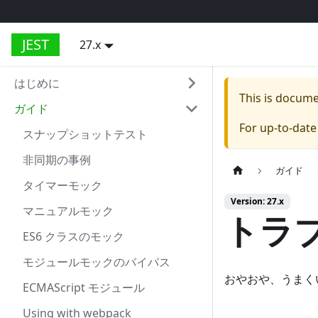
JEST
27.x
はじめに
This is docum
ガイド
For up-to-dat
スナップショットテスト
非同期の事例
ガイド
タイマーモック
Version: 27.x
マニュアルモック
トラ
ES6 クラスのモック
モジュールモックのバイパス
おやおや、うまく
ECMAScript モジュール
Using with webpack