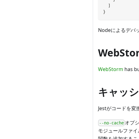
]
}
Nodeによるデ
WebSt
WebStorm
has bu
キャッシ
Jestがコードを
オプシ
--no-cache
モジュールファイ
関数を追加するこ