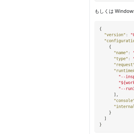
もしくは Wind
{
"version"
:
"
"configurati
{
"name"
:
"type"
:
"request
"runtime
"--ins
"${wor
"--run
]
,
"console
"interna
}
]
}