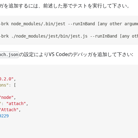
ガを追加するには、前述した形でテストを実行して下さい。
-brk node_modules/.bin/jest --runInBand 
[
any other argum
-brk ./node_modules/jest/bin/jest.js --runInBand 
[
any ot
の設定によりVS Codeのデバッガを追加して下さい:
nch.json
0.2.0"
,
ons"
:
[
"node"
,
"
:
"attach"
,
"Attach"
,
9229