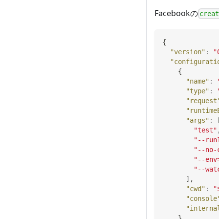
Facebookの
crea
{
"version"
:
"
"configurati
{
"name"
:
"type"
:
"request
"runtime
"args"
:
"test"
"--run
"--no-
"--env
"--wat
]
,
"cwd"
:
"
"console
"interna
}