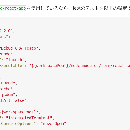
を使用しているなら、Jestのテストを以下の設定
te-react-app
0.2.0"
,
ons"
:
[
"Debug CRA Tests"
,
"node"
,
"
:
"launch"
,
Executable"
:
"${workspaceRoot}/node_modules/.bin/react-s
[
,
InBand"
,
cache"
,
=jsdom"
,
chAll=false"
${workspaceRoot}"
,
"
:
"integratedTerminal"
,
lConsoleOptions"
:
"neverOpen"