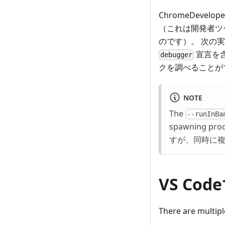
ChromeDeve
（これは開発者ツ
のです）。 次の
宣言を含
debugger
クを調べることが
NOTE
The
--runInBa
spawning p
すが、同時に
VS Co
There are multipl