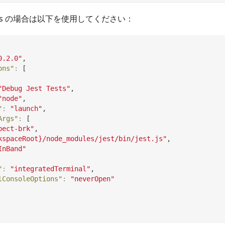
ows の場合は以下を使用してください：
0.2.0"
,
ons"
:
[
"Debug Jest Tests"
,
"node"
,
"
:
"launch"
,
Args"
:
[
pect-brk"
,
kspaceRoot}/node_modules/jest/bin/jest.js"
,
InBand"
"
:
"integratedTerminal"
,
lConsoleOptions"
:
"neverOpen"