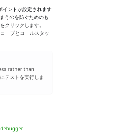
レークポイントが設定されます
しまうのを防ぐためのも
ンをクリックします。
スコープとコールスタッ
ess rather than
たいで並列にテストを実行しま
n
debugger
.