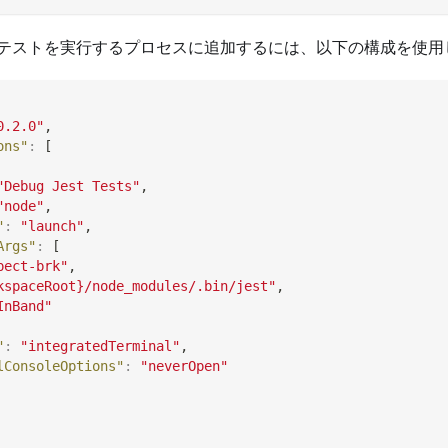
テストを実行するプロセスに追加するには、以下の構成を使用
0.2.0"
,
ons"
:
[
"Debug Jest Tests"
,
"node"
,
"
:
"launch"
,
Args"
:
[
pect-brk"
,
kspaceRoot}/node_modules/.bin/jest"
,
InBand"
"
:
"integratedTerminal"
,
lConsoleOptions"
:
"neverOpen"