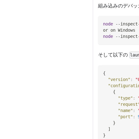
組み込みのデバッ
node
 --inspect
or on Windows
node
 --inspect
そして以下の
lau
{
"version"
:
"
"configurati
{
"type"
:
"request
"name"
:
"port"
:
}
]
}