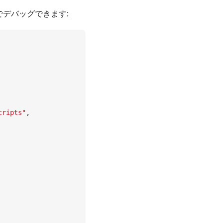
でデバッグできます:
cripts"
,