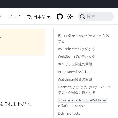
プ
ブログ
日本語
検索
理由は分からないがテストが失敗
.
する
VS Codeでデバッグする
WebStormでのデバッグ
キャッシュ関連の問題
Promiseが解決されない
Watchman関連の問題
Dockerおよび/またはCIサーバ上で
テストが極端に遅くなる
coveragePathIgnorePatterns
ドをご利用下さい。
が動作していない
Defining Tests