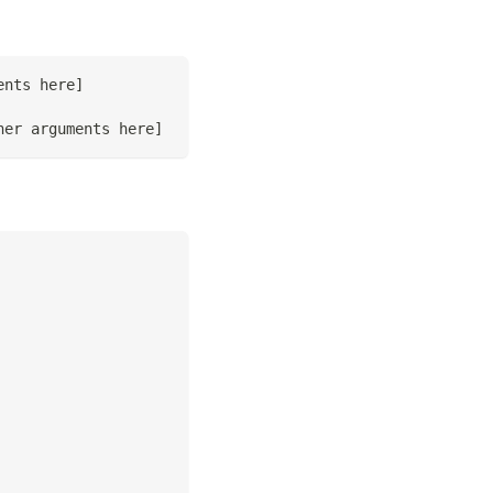
ents here
]
her arguments here
]