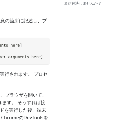
まだ解決しませんか？
任意の箇所に記述し、プ
ents here
]
her arguments here
]
で実行されます。 プロセ
るには、ブラウザを開いて、
" を開きます。 そうすれば接
ンドを実行した後、端末
romeのDevToolsを