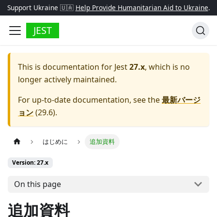
Support Ukraine 🇺🇦
Help Provide Humanitarian Aid to Ukraine
.
JEST
This is documentation for
Jest
27.x
, which is no
longer actively maintained.
For up-to-date documentation, see the
最新バージ
ョン
(
29.6
).
はじめに
追加資料
Version: 27.x
On this page
追加資料