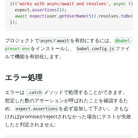
it
(
'works with async/await and resolves'
,
async
(
)
=
  expect
.
assertions
(
1
)
;
await
expect
(
user
.
getUserName
(
5
)
)
.
resolves
.
toBe
(
'P
}
)
;
プロジェクトで
/
を有効にするには、
async
await
@babel-
をインストールし、
ファイ
preset-env
babel.config.js
ルで機能を有効化します。
エラー処理
エラーは
メソッドで処理することができます。
.catch
想定した数のアサーションが呼ばれたことを確認するた
め、
を必ず追加して下さい。 さもな
expect.assertions
ければpromiseがrejectされなかった場合にテストが失敗
したと判定されません: