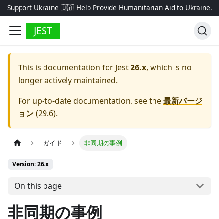
Support Ukraine 🇺🇦
Help Provide Humanitarian Aid to Ukraine
.
JEST
This is documentation for
Jest
26.x
, which is no
longer actively maintained.
For up-to-date documentation, see the
最新バージ
ョン
(
29.6
).
ガイド
非同期の事例
Version: 26.x
On this page
非同期の事例