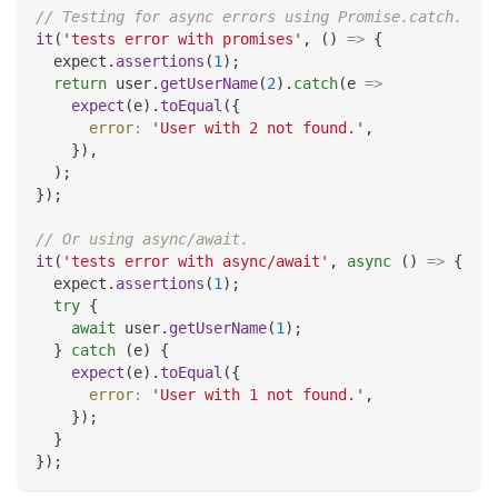
// Testing for async errors using Promise.catch.
it
(
'tests error with promises'
,
(
)
=>
{
  expect
.
assertions
(
1
)
;
return
 user
.
getUserName
(
2
)
.
catch
(
e
=>
expect
(
e
)
.
toEqual
(
{
error
:
'User with 2 not found.'
,
}
)
,
)
;
}
)
;
// Or using async/await.
it
(
'tests error with async/await'
,
async
(
)
=>
{
  expect
.
assertions
(
1
)
;
try
{
await
 user
.
getUserName
(
1
)
;
}
catch
(
e
)
{
expect
(
e
)
.
toEqual
(
{
error
:
'User with 1 not found.'
,
}
)
;
}
}
)
;