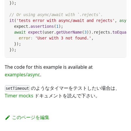
}
)
;
// Or using async/await with `.rejects`.
it
(
'tests error with async/await and rejects'
,
async
  expect
.
assertions
(
1
)
;
await
expect
(
user
.
getUserName
(
3
)
)
.
rejects
.
toEqual
(
error
:
'User with 3 not found.'
,
}
)
;
}
)
;
The code for this example is available at
examples/async
.
のようなタイマーをテストしたい場合は、
setTimeout
Timer mocks
ドキュメントを読んで下さい。
このページを編集