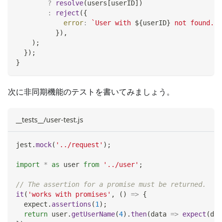
?
resolve
(
users
[
userID
]
)
:
reject
(
{
error
:
`
User with 
${
userID
}
 not found.
`
,
}
)
,
)
;
}
)
;
}
次に非同期機能のテストを書いてみましょう。
__tests__/user-test.js
jest
.
mock
(
'../request'
)
;
import
*
as
 user
from
'../user'
;
// The assertion for a promise must be returned.
it
(
'works with promises'
,
(
)
=>
{
  expect
.
assertions
(
1
)
;
return
 user
.
getUserName
(
4
)
.
then
(
data
=>
expect
(
dat