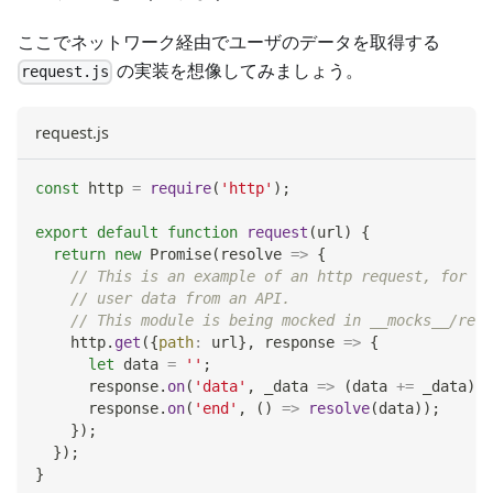
ここでネットワーク経由でユーザのデータを取得する
の実装を想像してみましょう。
request.js
request.js
const
 http 
=
require
(
'http'
)
;
export
default
function
request
(
url
)
{
return
new
Promise
(
resolve
=>
{
// This is an example of an http request, for ex
// user data from an API.
// This module is being mocked in __mocks__/requ
    http
.
get
(
{
path
:
 url
}
,
response
=>
{
let
 data 
=
''
;
      response
.
on
(
'data'
,
_data
=>
(
data 
+=
 _data
)
)
;
      response
.
on
(
'end'
,
(
)
=>
resolve
(
data
)
)
;
}
)
;
}
)
;
}