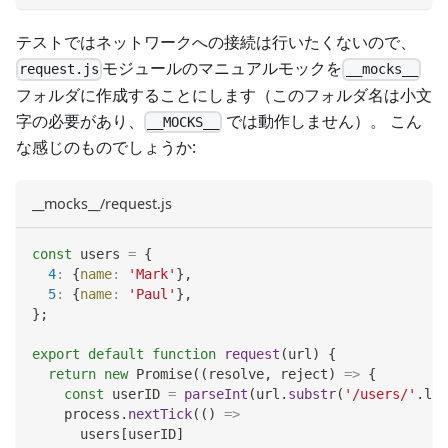
テストではネットワークへの接続は行いたくないので、
モジュールのマニュアルモックを
request.js
__mocks__
フォルダに作成することにします（このフォルダ名は小文
字の必要があり、
では動作しません）。 こん
__MOCKS__
な感じのものでしょうか:
__mocks__/request.js
const
 users 
=
{
4
:
{
name
:
'Mark'
}
,
5
:
{
name
:
'Paul'
}
,
}
;
export
default
function
request
(
url
)
{
return
new
Promise
(
(
resolve
,
 reject
)
=>
{
const
 userID 
=
parseInt
(
url
.
substr
(
'/users/'
.
len
    process
.
nextTick
(
(
)
=>
      users
[
userID
]