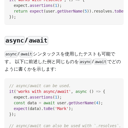
  expect
.
assertions
(
1
)
;
return
expect
(
user
.
getUserName
(
5
)
)
.
resolves
.
toBe
(
'
}
)
;
/
async
await
/
シンタックスを使用したテストも可能で
async
await
す。 以下に前述した例と同じものを
/
でどの
async
await
ように書くかを示します:
// async/await can be used.
it
(
'works with async/await'
,
async
(
)
=>
{
  expect
.
assertions
(
1
)
;
const
 data 
=
await
 user
.
getUserName
(
4
)
;
expect
(
data
)
.
toBe
(
'Mark'
)
;
}
)
;
// async/await can also be used with `.resolves`.