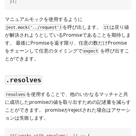
}
)
;
マニュアルモックを使用するように
を呼び出します。
は戻り値
jest.mock('../request')
it
が解決されようとしているPromiseであることを期待しま
す。 最後にPromiseを返す限り、任意の数だけPromise
をチェーンして任意のタイミングで
を呼び出すこ
expect
とができます。
.resolves
を使用することで、他のいかなるマッチャと共
resolves
に成功したpromiseの値を取り出すための記述量を減らす
ことができます。 promiseがrejectされた場合はアサーシ
ョンは失敗します。
it
(
'works with resolves'
,
(
)
=>
{