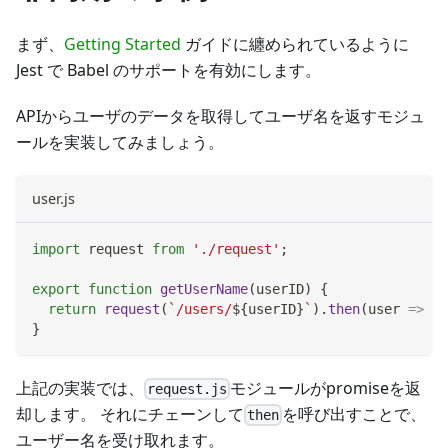
まず、
Getting Started
ガイドに纏められているように
Jest で Babel のサポートを有効にします。
APIからユーザのデータを取得してユーザ名を返すモジュ
ールを実装してみましょう。
user.js
import
request
from
'./request'
;
export
function
getUserName
(
userID
)
{
return
request
(
`
/users/
${
userID
}
`
)
.
then
(
user
=>
 us
}
上記の実装では、
モジュールがpromiseを返
request.js
却します。 それにチェーンして
を呼び出すことで、
then
ユーザー名を受け取れます。