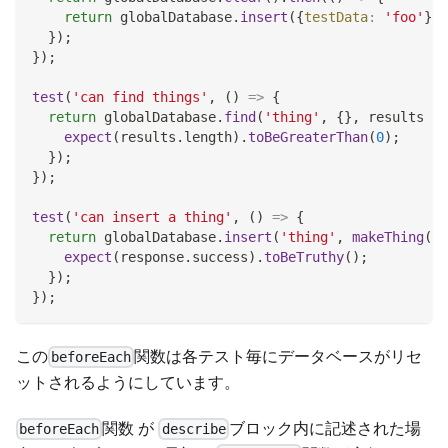
return
 globalDatabase
.
insert
(
{
testData
:
'foo'
}
)
;
}
)
;
}
)
;
test
(
'can find things'
,
(
)
=>
{
return
 globalDatabase
.
find
(
'thing'
,
{
}
,
results
=>
expect
(
results
.
length
)
.
toBeGreaterThan
(
0
)
;
}
)
;
}
)
;
test
(
'can insert a thing'
,
(
)
=>
{
return
 globalDatabase
.
insert
(
'thing'
,
makeThing
(
)
,
expect
(
response
.
success
)
.
toBeTruthy
(
)
;
}
)
;
}
)
;
この
関数は各テスト毎にデータベースがリセ
beforeEach
ットされるようにしています。
関数 が
ブロック内に記述された場
beforeEach
describe