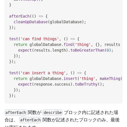
}
afterEach
(
(
)
=>
{
cleanUpDatabase
(
globalDatabase
)
;
}
)
;
test
(
'can find things'
,
(
)
=>
{
return
 globalDatabase
.
find
(
'thing'
,
{
}
,
results
=>
expect
(
results
.
length
)
.
toBeGreaterThan
(
0
)
;
}
)
;
}
)
;
test
(
'can insert a thing'
,
(
)
=>
{
return
 globalDatabase
.
insert
(
'thing'
,
makeThing
(
)
,
expect
(
response
.
success
)
.
toBeTruthy
(
)
;
}
)
;
}
)
;
関数が
ブロック内に記述された場
afterEach
describe
合は、
関数が記述されたブロックのみ、最後
afterEach