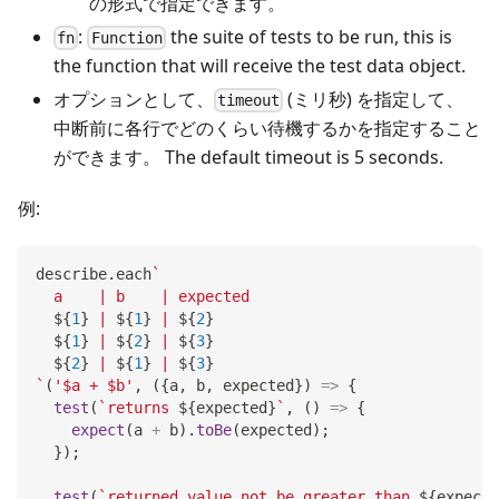
の形式で指定できます。
:
the suite of tests to be run, this is
fn
Function
the function that will receive the test data object.
オプションとして、
(ミリ秒) を指定して、
timeout
中断前に各行でどのくらい待機するかを指定すること
ができます。 The default timeout is 5 seconds.
例:
describe
.
each
`
  a    | b    | expected
${
1
}
 | 
${
1
}
 | 
${
2
}
${
1
}
 | 
${
2
}
 | 
${
3
}
${
2
}
 | 
${
1
}
 | 
${
3
}
`
(
'$a + $b'
,
(
{
a
,
 b
,
 expected
}
)
=>
{
test
(
`
returns 
${
expected
}
`
,
(
)
=>
{
expect
(
a 
+
 b
)
.
toBe
(
expected
)
;
}
)
;
test
(
`
returned value not be greater than 
${
expecte