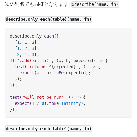
次の別名でも同様となります:
xdescribe(name, fn)
describe.only.each(table)(name, fn)
describe
.
only
.
each
(
[
[
1
,
1
,
2
]
,
[
1
,
2
,
3
]
,
[
2
,
1
,
3
]
,
]
)
(
'.add(%i, %i)'
,
(
a
,
 b
,
 expected
)
=>
{
test
(
`
returns 
${
expected
}
`
,
(
)
=>
{
expect
(
a 
+
 b
)
.
toBe
(
expected
)
;
}
)
;
}
)
;
test
(
'will not be run'
,
(
)
=>
{
expect
(
1
/
0
)
.
toBe
(
Infinity
)
;
}
)
;
describe.only.each`table`(name, fn)