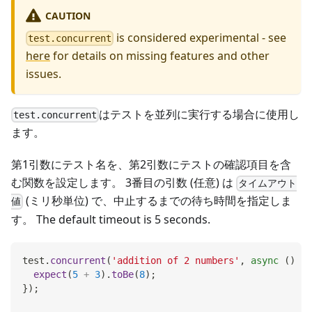
CAUTION
is considered experimental - see
test.concurrent
here
for details on missing features and other
issues.
はテストを並列に実行する場合に使用し
test.concurrent
ます。
第1引数にテスト名を、第2引数にテストの確認項目を含
む関数を設定します。 3番目の引数 (任意) は
タイムアウト
(ミリ秒単位) で、中止するまでの待ち時間を指定しま
値
す。 The default timeout is 5 seconds.
test
.
concurrent
(
'addition of 2 numbers'
,
async
(
)
=>
expect
(
5
+
3
)
.
toBe
(
8
)
;
}
)
;