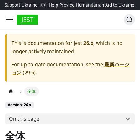
Support Ukraine 🇺🇦
Help Provide Humanitarian Aid to Ukraine
.
JEST
This is documentation for
Jest
26.x
, which is no
longer actively maintained.
For up-to-date documentation, see the
最新バージ
ョン
(
29.6
).
全体
Version: 26.x
On this page
全体