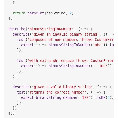
}
return
parseInt
(
binString
,
2
)
;
}
;
describe
(
'binaryStringToNumber'
,
(
)
=>
{
describe
(
'given an invalid binary string'
,
(
)
=>
{
test
(
'composed of non-numbers throws CustomError
expect
(
(
)
=>
binaryStringToNumber
(
'abc'
)
)
.
toTh
}
)
;
test
(
'with extra whitespace throws CustomError'
,
expect
(
(
)
=>
binaryStringToNumber
(
'  100'
)
)
.
to
}
)
;
}
)
;
describe
(
'given a valid binary string'
,
(
)
=>
{
test
(
'returns the correct number'
,
(
)
=>
{
expect
(
binaryStringToNumber
(
'100'
)
)
.
toBe
(
4
)
;
}
)
;
}
)
;
}
)
;