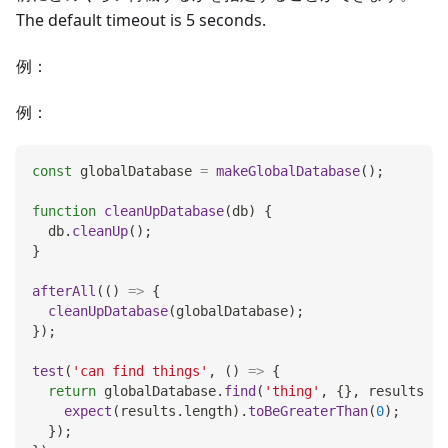
The default timeout is 5 seconds.
例：
例：
const
 globalDatabase 
=
makeGlobalDatabase
(
)
;
function
cleanUpDatabase
(
db
)
{
  db
.
cleanUp
(
)
;
}
afterAll
(
(
)
=>
{
cleanUpDatabase
(
globalDatabase
)
;
}
)
;
test
(
'can find things'
,
(
)
=>
{
return
 globalDatabase
.
find
(
'thing'
,
{
}
,
results
=>
expect
(
results
.
length
)
.
toBeGreaterThan
(
0
)
;
}
)
;