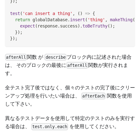
}
)
;
test
(
'can insert a thing'
,
(
)
=>
{
return
 globalDatabase
.
insert
(
'thing'
,
makeThing
(
)
,
expect
(
response
.
success
)
.
toBeTruthy
(
)
;
}
)
;
}
)
;
関数 が
ブロック内に記述された場合
afterAll
describe
は、 そのブロックの最後に
関数が実行されま
afterAll
す。
全テスト完了後ではなく、個々のテストの完了後にクリー
ンアップ処理を行いたい場合は、
関数を使用
afterEach
して下さい。
異なるテストデータを使用して特定のテストのみを実行す
る場合は、
を使用してください。
test.only.each