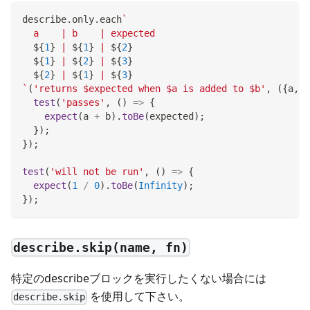
describe
.
only
.
each
`
  a    | b    | expected
${
1
}
 | 
${
1
}
 | 
${
2
}
${
1
}
 | 
${
2
}
 | 
${
3
}
${
2
}
 | 
${
1
}
 | 
${
3
}
`
(
'returns $expected when $a is added to $b'
,
(
{
a
,
 b
test
(
'passes'
,
(
)
=>
{
expect
(
a 
+
 b
)
.
toBe
(
expected
)
;
}
)
;
}
)
;
test
(
'will not be run'
,
(
)
=>
{
expect
(
1
/
0
)
.
toBe
(
Infinity
)
;
}
)
;
describe.skip(name, fn)
特定のdescribeブロックを実行したくない場合には
を使用して下さい。
describe.skip