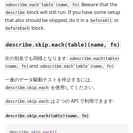
Beware that the
xdescribe.each`table`(name, fn)
block will still run. If you have some setup
describe
that also should be skipped, do it in a
or
beforeAll
block.
beforeEach
describe.skip.each(table)(name, fn)
次の別名でも同様となります:
xdescribe.each(table)
and
(name, fn)
xdescribe.each`table`(name, fn)
一連のデータ駆動テストを停止するには、
を使用してください。
describe.skip.each
は 2 つの API で利用できます:
describe.skip.each
describe.skip.each(table)(name, fn)
describe
.
skip
.
each
(
[