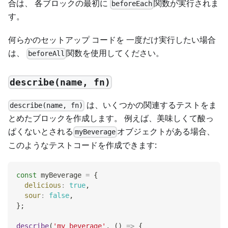
合は、 各ブロックの最初に
関数が実行されま
beforeEach
す。
何らかのセットアップ コードを 一度だけ実行したい場合
は、
関数を使用してください。
beforeAll
describe(name, fn)
は、いくつかの関連するテストをま
describe(name, fn)
とめたブロックを作成します。 例えば、美味しくて酸っ
ぱくないとされる
オブジェクトがある場合、
myBeverage
このようなテストコードを作成できます:
const
 myBeverage 
=
{
delicious
:
true
,
sour
:
false
,
}
;
describe
(
'my beverage'
,
(
)
=>
{