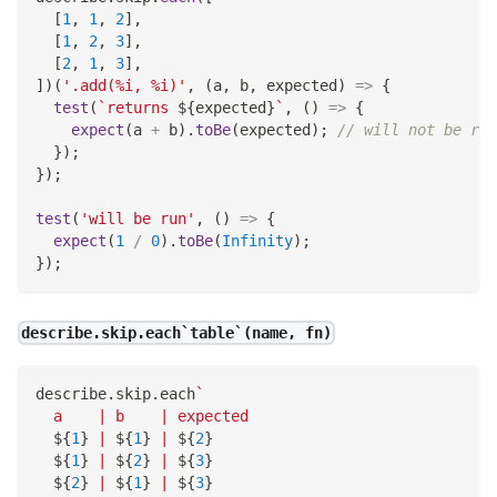
[
1
,
1
,
2
]
,
[
1
,
2
,
3
]
,
[
2
,
1
,
3
]
,
]
)
(
'.add(%i, %i)'
,
(
a
,
 b
,
 expected
)
=>
{
test
(
`
returns 
${
expected
}
`
,
(
)
=>
{
expect
(
a 
+
 b
)
.
toBe
(
expected
)
;
// will not be run
}
)
;
}
)
;
test
(
'will be run'
,
(
)
=>
{
expect
(
1
/
0
)
.
toBe
(
Infinity
)
;
}
)
;
describe.skip.each`table`(name, fn)
describe
.
skip
.
each
`
  a    | b    | expected
${
1
}
 | 
${
1
}
 | 
${
2
}
${
1
}
 | 
${
2
}
 | 
${
3
}
${
2
}
 | 
${
1
}
 | 
${
3
}