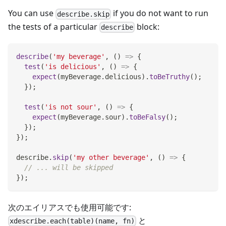
You can use
if you do not want to run
describe.skip
the tests of a particular
block:
describe
describe
(
'my beverage'
,
(
)
=>
{
test
(
'is delicious'
,
(
)
=>
{
expect
(
myBeverage
.
delicious
)
.
toBeTruthy
(
)
;
}
)
;
test
(
'is not sour'
,
(
)
=>
{
expect
(
myBeverage
.
sour
)
.
toBeFalsy
(
)
;
}
)
;
}
)
;
describe
.
skip
(
'my other beverage'
,
(
)
=>
{
// ... will be skipped
}
)
;
次のエイリアスでも使用可能です:
と
xdescribe.each(table)(name, fn)