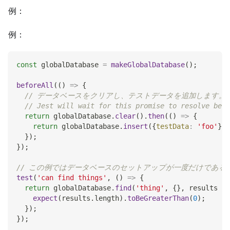
例：
例：
const
 globalDatabase 
=
makeGlobalDatabase
(
)
;
beforeAll
(
(
)
=>
{
// データベースをクリアし、テストデータを追加します。
// Jest will wait for this promise to resolve befo
return
 globalDatabase
.
clear
(
)
.
then
(
(
)
=>
{
return
 globalDatabase
.
insert
(
{
testData
:
'foo'
}
)
;
}
)
;
}
)
;
// この例ではデータベースのセットアップが一度だけであ
test
(
'can find things'
,
(
)
=>
{
return
 globalDatabase
.
find
(
'thing'
,
{
}
,
results
=>
expect
(
results
.
length
)
.
toBeGreaterThan
(
0
)
;
}
)
;
}
)
;