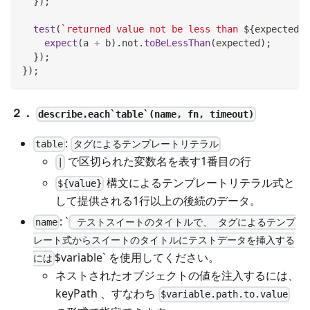
}
)
;
test
(
`
returned value not be less than 
${
expected
}
`
expect
(
a 
+
 b
)
.
not
.
toBeLessThan
(
expected
)
;
}
)
;
}
)
;
２．
describe.each`table`(name, fn, timeout)
:
table
タグによるテンプレートリテラル
で区切られた変数名を表す1番目の行
|
構文によるテンプレートリテラル式と
${value}
して提供される1行以上の後続のデータ。
: `
name
テストスイートのタイトルで、 タグによるテンプ
レート式からスイートのタイトルにテストデータを挿入する
$variable` を使用してください。
には
ネストされたオブジェクトの値を注入するには、
keyPath 、すなわち
$variable.path.to.value