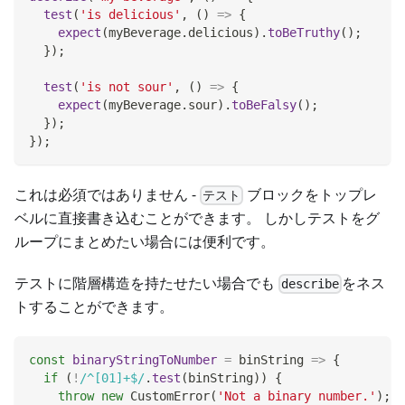
test
(
'is delicious'
,
(
)
=>
{
expect
(
myBeverage
.
delicious
)
.
toBeTruthy
(
)
;
}
)
;
test
(
'is not sour'
,
(
)
=>
{
expect
(
myBeverage
.
sour
)
.
toBeFalsy
(
)
;
}
)
;
}
)
;
これは必須ではありません -
ブロックをトップレ
テスト
ベルに直接書き込むことができます。 しかしテストをグ
ループにまとめたい場合には便利です。
テストに階層構造を持たせたい場合でも
をネス
describe
トすることができます。
const
binaryStringToNumber
=
binString
=>
{
if
(
!
/
^[01]+$
/
.
test
(
binString
)
)
{
throw
new
CustomError
(
'Not a binary number.'
)
;