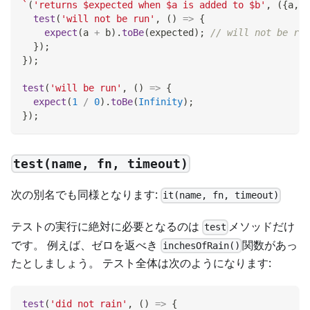
`
(
'returns $expected when $a is added to $b'
,
(
{
a
,
 b
test
(
'will not be run'
,
(
)
=>
{
expect
(
a 
+
 b
)
.
toBe
(
expected
)
;
// will not be run
}
)
;
}
)
;
test
(
'will be run'
,
(
)
=>
{
expect
(
1
/
0
)
.
toBe
(
Infinity
)
;
}
)
;
test(name, fn, timeout)
次の別名でも同様となります:
it(name, fn, timeout)
テストの実行に絶対に必要となるのは
メソッドだけ
test
です。 例えば、ゼロを返べき
関数があっ
inchesOfRain()
たとしましょう。 テスト全体は次のようになります:
test
(
'did not rain'
,
(
)
=>
{