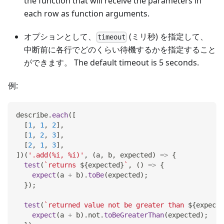
the function that will receive the parameters in
each row as function arguments.
オプションとして、
(ミリ秒) を指定して、
timeout
中断前に各行でどのくらい待機するかを指定すること
ができます。 The default timeout is 5 seconds.
例:
describe
.
each
(
[
[
1
,
1
,
2
]
,
[
1
,
2
,
3
]
,
[
2
,
1
,
3
]
,
]
)
(
'.add(%i, %i)'
,
(
a
,
 b
,
 expected
)
=>
{
test
(
`
returns 
${
expected
}
`
,
(
)
=>
{
expect
(
a 
+
 b
)
.
toBe
(
expected
)
;
}
)
;
test
(
`
returned value not be greater than 
${
expecte
expect
(
a 
+
 b
)
.
not
.
toBeGreaterThan
(
expected
)
;