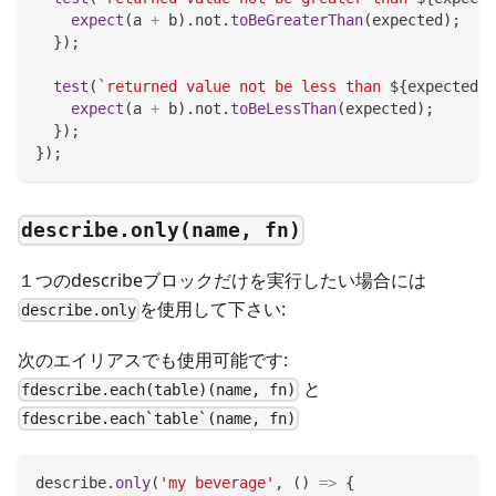
expect
(
a 
+
 b
)
.
not
.
toBeGreaterThan
(
expected
)
;
}
)
;
test
(
`
returned value not be less than 
${
expected
}
`
expect
(
a 
+
 b
)
.
not
.
toBeLessThan
(
expected
)
;
}
)
;
}
)
;
describe.only(name, fn)
１つのdescribeブロックだけを実行したい場合には
を使用して下さい:
describe.only
次のエイリアスでも使用可能です:
と
fdescribe.each(table)(name, fn)
fdescribe.each`table`(name, fn)
describe
.
only
(
'my beverage'
,
(
)
=>
{