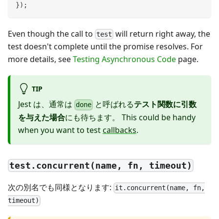
}
)
;
Even though the call to
will return right away, the
test
test doesn't complete until the promise resolves. For
more details, see
Testing Asynchronous Code
page.
TIP
Jest は、通常は
と呼ばれる
テスト関数に引数
done
を与えた場合
にも待ちます。 This could be handy
when you want to test
callbacks
.
test.concurrent(name, fn, timeout)
次の別名でも同様となります:
it.concurrent(name, fn,
timeout)