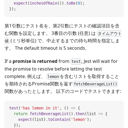
expect
(
inchesOfRain
(
)
)
.
toBe
(
0
)
;
}
)
;
第1引数にテスト名を、第2引数にテストの確認項目を含
む関数を設定します。 3番目の引数 (任意) は
タイムアウト
(ミリ秒単位) で、中止するまでの待ち時間を指定しま
値
す。 The default timeout is 5 seconds.
If a
promise is returned
from
, Jest will wait for
test
the promise to resolve before letting the test
complete. 例えば、
を含むリストを取得すること
lemon
を期待されるPromise関数を返す
fetchBeverageList()
関数があったとします。 以下のコードでテストできます:
test
(
'has lemon in it'
,
(
)
=>
{
return
fetchBeverageList
(
)
.
then
(
list
=>
{
expect
(
list
)
.
toContain
(
'lemon'
)
;
}
)
;