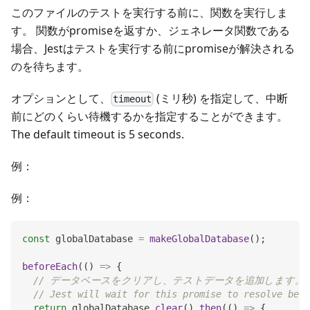
このファイルのテストを実行する前に、関数を実行しま
す。 関数がpromiseを返すか、ジェネレータ関数である
場合、Jestはテストを実行する前にpromiseが解決される
のを待ちます。
オプションとして、
(ミリ秒) を指定して、中断
timeout
前にどのくらい待機するかを指定することができます。
The default timeout is 5 seconds.
例：
例：
const
 globalDatabase 
=
makeGlobalDatabase
(
)
;
beforeEach
(
(
)
=>
{
// データベースをクリアし、テストデータを追加します。
// Jest will wait for this promise to resolve befo
return
 globalDatabase
.
clear
(
)
.
then
(
(
)
=>
{