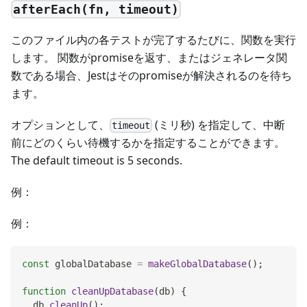
afterEach(fn, timeout)
このファイル内の各テストが完了するたびに、関数を実行
します。 関数がpromiseを返す、またはジェネレータ関
数である場合、Jestはそのpromiseが解決されるのを待ち
ます。
オプションとして、
(ミリ秒) を指定して、中断
timeout
前にどのくらい待機するかを指定することができます。
The default timeout is 5 seconds.
例：
例：
const
 globalDatabase 
=
makeGlobalDatabase
(
)
;
function
cleanUpDatabase
(
db
)
{
  db
.
cleanUp
(
)
;