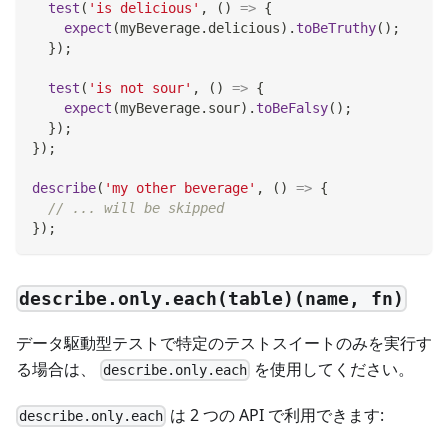
test
(
'is delicious'
,
(
)
=>
{
expect
(
myBeverage
.
delicious
)
.
toBeTruthy
(
)
;
}
)
;
test
(
'is not sour'
,
(
)
=>
{
expect
(
myBeverage
.
sour
)
.
toBeFalsy
(
)
;
}
)
;
}
)
;
describe
(
'my other beverage'
,
(
)
=>
{
// ... will be skipped
}
)
;
describe.only.each(table)(name, fn)
データ駆動型テストで特定のテストスイートのみを実行す
る場合は、
を使用してください。
describe.only.each
は 2 つの API で利用できます:
describe.only.each