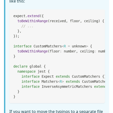
like this:
expect
.
extend
(
{
toBeWithinRange
(
received
,
 floor
,
 ceiling
)
{
// ...
}
,
}
)
;
interface
CustomMatchers
<
R
=
unknown
>
{
toBeWithinRange
(
floor
:
number
,
 ceiling
:
number
)
}
declare
 global 
{
namespace
 jest 
{
interface
Expect
extends
CustomMatchers
{
}
interface
Matchers
<
R
>
extends
CustomMatchers
<
interface
InverseAsymmetricMatchers
extends
C
}
}
If you want to move the typings to a separate file