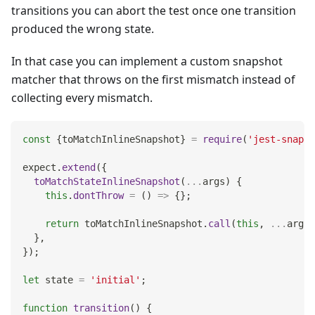
transitions you can abort the test once one transition
produced the wrong state.
In that case you can implement a custom snapshot
matcher that throws on the first mismatch instead of
collecting every mismatch.
const
{
toMatchInlineSnapshot
}
=
require
(
'jest-snapsh
expect
.
extend
(
{
toMatchStateInlineSnapshot
(
...
args
)
{
this
.
dontThrow
=
(
)
=>
{
}
;
return
 toMatchInlineSnapshot
.
call
(
this
,
...
args
)
}
,
}
)
;
let
 state 
=
'initial'
;
function
transition
(
)
{