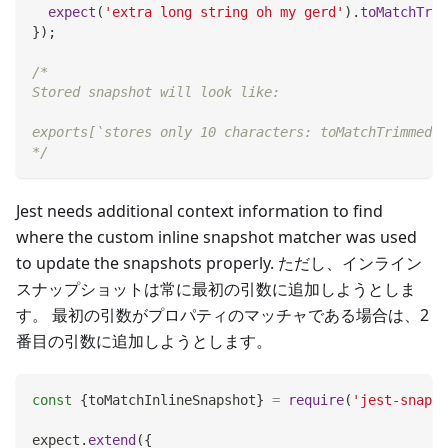
expect
(
'extra long string oh my gerd'
)
.
toMatchTrim
}
)
;
/*
Stored snapshot will look like:
exports[`stores only 10 characters: toMatchTrimmedSn
*/
Jest needs additional context information to find
where the custom inline snapshot matcher was used
to update the snapshots properly. ただし、インライン
スナップショットは常に最初の引数に追加しようとしま
す。 最初の引数がプロパティのマッチャである場合は、2
番目の引数に追加しようとします。
const
{
toMatchInlineSnapshot
}
=
require
(
'jest-snapsh
expect
.
extend
(
{