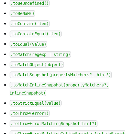
.toBeUndefined()
.toBeNaN()
.toContain(item)
.toContainEqual(item)
.toEqual(value)
.toMatch(regexp | string)
.toMatchObject(object)
.toMatchSnapshot(propertyMatchers?, hint?)
.toMatchInlineSnapshot(propertyMatchers?,
inlineSnapshot)
.toStrictEqual(value)
.toThrow(error?)
.toThrowErrorMatchingSnapshot(hint?)
.toThrowErrorMatchingInlineSnapshot(inlineSnapsh