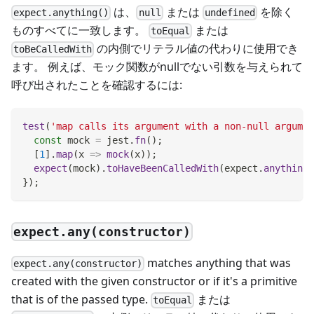
は、
または
を除く
expect.anything()
null
undefined
ものすべてに一致します。
または
toEqual
の内側でリテラル値の代わりに使用でき
toBeCalledWith
ます。 例えば、モック関数がnullでない引数を与えられて
呼び出されたことを確認するには:
test
(
'map calls its argument with a non-null argumen
const
 mock 
=
 jest
.
fn
(
)
;
[
1
]
.
map
(
x
=>
mock
(
x
)
)
;
expect
(
mock
)
.
toHaveBeenCalledWith
(
expect
.
anything
(
}
)
;
expect.any(constructor)
matches anything that was
expect.any(constructor)
created with the given constructor or if it's a primitive
that is of the passed type.
または
toEqual