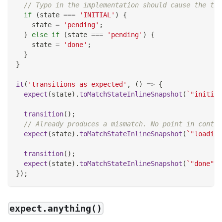
// Typo in the implementation should cause the tes
if
(
state 
===
'INITIAL'
)
{
    state 
=
'pending'
;
}
else
if
(
state 
===
'pending'
)
{
    state 
=
'done'
;
}
}
it
(
'transitions as expected'
,
(
)
=>
{
expect
(
state
)
.
toMatchStateInlineSnapshot
(
`
"initial
transition
(
)
;
// Already produces a mismatch. No point in contin
expect
(
state
)
.
toMatchStateInlineSnapshot
(
`
"loading
transition
(
)
;
expect
(
state
)
.
toMatchStateInlineSnapshot
(
`
"done"
`
)
}
)
;
expect.anything()