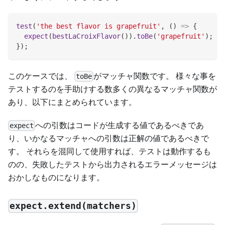
test
(
'the best flavor is grapefruit'
,
(
)
=>
{
expect
(
bestLaCroixFlavor
(
)
)
.
toBe
(
'grapefruit'
)
;
}
)
;
このケースでは、
がマッチャ関数です。 様々な事を
toBe
テストするのを手助けする数多くの異なるマッチャ関数が
あり、以下にまとめられています。
への引数はコードが生成する値であるべきであ
expect
り、いかなるマッチャへの引数は正解の値であるべきで
す。 それらを混同して使用すれば、テストは動作するも
のの、失敗したテストから出力されるエラーメッセージは
おかしなものになります。
expect.extend(matchers)