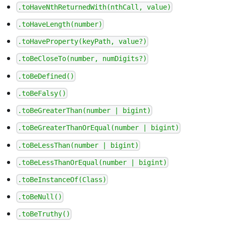
.toHaveNthReturnedWith(nthCall, value)
.toHaveLength(number)
.toHaveProperty(keyPath, value?)
.toBeCloseTo(number, numDigits?)
.toBeDefined()
.toBeFalsy()
.toBeGreaterThan(number | bigint)
.toBeGreaterThanOrEqual(number | bigint)
.toBeLessThan(number | bigint)
.toBeLessThanOrEqual(number | bigint)
.toBeInstanceOf(Class)
.toBeNull()
.toBeTruthy()