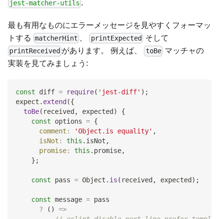
.
jest-matcher-utils
最も有用なものにエラーメッセージを見やすくフォーマッ
トする
、
そして
matcherHint
printExpected
があります。 例えば、
マッチャの
printReceived
toBe
実装を見てみましょう:
const
 diff 
=
require
(
'jest-diff'
)
;
expect
.
extend
(
{
toBe
(
received
,
 expected
)
{
const
 options 
=
{
comment
:
'Object.is equality'
,
isNot
:
this
.
isNot
,
promise
:
this
.
promise
,
}
;
const
 pass 
=
Object
.
is
(
received
,
 expected
)
;
const
 message 
=
 pass
?
(
)
=>