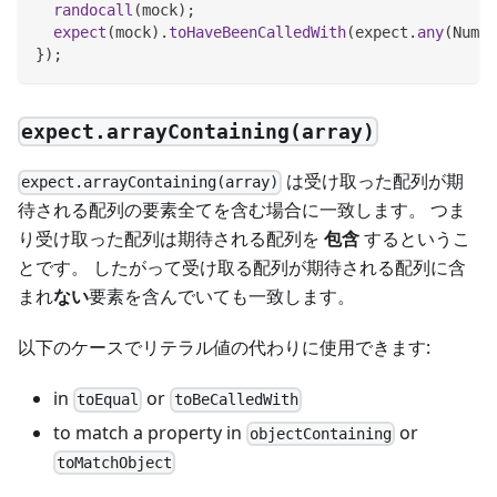
randocall
(
mock
)
;
expect
(
mock
)
.
toHaveBeenCalledWith
(
expect
.
any
(
Numbe
}
)
;
expect.arrayContaining(array)
は受け取った配列が期
expect.arrayContaining(array)
待される配列の要素全てを含む場合に一致します。 つま
り受け取った配列は期待される配列を
包含
するというこ
とです。 したがって受け取る配列が期待される配列に含
まれ
ない
要素を含んでいても一致します。
以下のケースでリテラル値の代わりに使用できます:
in
or
toEqual
toBeCalledWith
to match a property in
or
objectContaining
toMatchObject