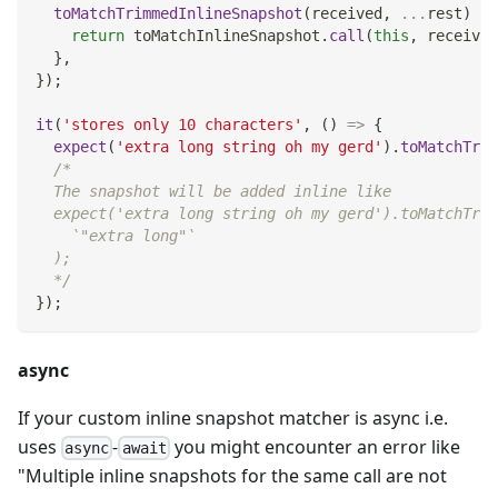
toMatchTrimmedInlineSnapshot
(
received
,
...
rest
)
{
return
 toMatchInlineSnapshot
.
call
(
this
,
 received
}
,
}
)
;
it
(
'stores only 10 characters'
,
(
)
=>
{
expect
(
'extra long string oh my gerd'
)
.
toMatchTrim
/*
  The snapshot will be added inline like
  expect('extra long string oh my gerd').toMatchTrim
    `"extra long"`
  );
  */
}
)
;
async
If your custom inline snapshot matcher is async i.e.
uses
-
you might encounter an error like
async
await
"Multiple inline snapshots for the same call are not