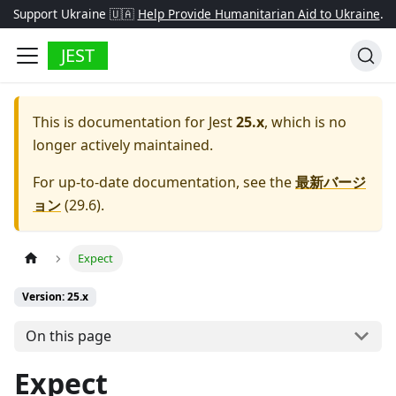
Support Ukraine 🇺🇦
Help Provide Humanitarian Aid to Ukraine
.
JEST
This is documentation for
Jest
25.x
, which is no
longer actively maintained.
For up-to-date documentation, see the
最新バージ
ョン
(
29.6
).
Expect
Version: 25.x
On this page
Expect