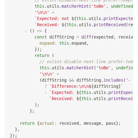
// eslint-disable-next-line prefer-templat
this
.
utils
.
matcherHint
(
'toBe'
,
undefined
,
'\n\n'
+
`
Expected: not 
${
this
.
utils
.
printExpected
(
`
Received: 
${
this
.
utils
.
printReceived
(
rece
:
(
)
=>
{
const
 diffString 
=
diff
(
expected
,
 received
expand
:
this
.
expand
,
}
)
;
return
(
// eslint-disable-next-line prefer-templ
this
.
utils
.
matcherHint
(
'toBe'
,
undefined
'\n\n'
+
(
diffString 
&&
 diffString
.
includes
(
'- Ex
?
`
Difference:\n\n
${
diffString
}
`
:
`
Expected: 
${
this
.
utils
.
printExpecte
`
Received: 
${
this
.
utils
.
printReceive
)
;
}
;
return
{
actual
:
 received
,
 message
,
 pass
}
;
}
,
}
)
;