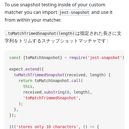
To use snapshot testing inside of your custom
matcher you can import
and use it
jest-snapshot
from within your matcher.
は指定された長さに文
.toMatchTrimedSnapshot(length)
字列をトリムするスナップショットマッチャです :
const
{
toMatchSnapshot
}
=
require
(
'jest-snapshot'
)
;
expect
.
extend
(
{
toMatchTrimmedSnapshot
(
received
,
 length
)
{
return
 toMatchSnapshot
.
call
(
this
,
      received
.
substring
(
0
,
 length
)
,
'toMatchTrimmedSnapshot'
,
)
;
}
,
}
)
;
it
(
'stores only 10 characters'
,
(
)
=>
{