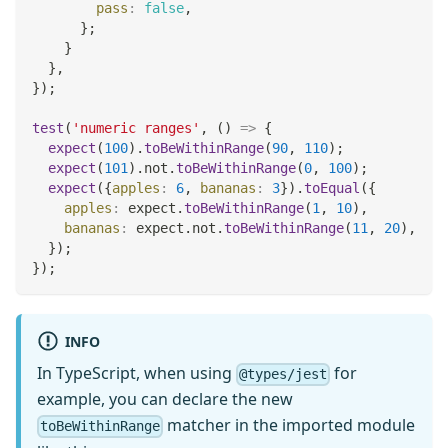
pass
:
false
,
}
;
}
}
,
}
)
;
test
(
'numeric ranges'
,
(
)
=>
{
expect
(
100
)
.
toBeWithinRange
(
90
,
110
)
;
expect
(
101
)
.
not
.
toBeWithinRange
(
0
,
100
)
;
expect
(
{
apples
:
6
,
bananas
:
3
}
)
.
toEqual
(
{
apples
:
 expect
.
toBeWithinRange
(
1
,
10
)
,
bananas
:
 expect
.
not
.
toBeWithinRange
(
11
,
20
)
,
}
)
;
}
)
;
INFO
In TypeScript, when using
for
@types/jest
example, you can declare the new
matcher in the imported module
toBeWithinRange