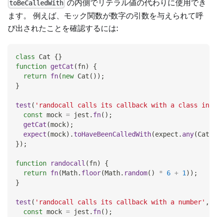
の内側でリテラル値の代わりに使用でき
toBeCalledWith
ます。 例えば、モック関数が数字の引数を与えられて呼
び出されたことを確認するには:
class
Cat
{
}
function
getCat
(
fn
)
{
return
fn
(
new
Cat
(
)
)
;
}
test
(
'randocall calls its callback with a class inst
const
 mock 
=
 jest
.
fn
(
)
;
getCat
(
mock
)
;
expect
(
mock
)
.
toHaveBeenCalledWith
(
expect
.
any
(
Cat
)
)
}
)
;
function
randocall
(
fn
)
{
return
fn
(
Math
.
floor
(
Math
.
random
(
)
*
6
+
1
)
)
;
}
test
(
'randocall calls its callback with a number'
,
(
const
 mock 
=
 jest
.
fn
(
)
;