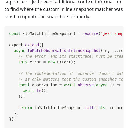
supported". Jest needs additional context information
to find where the custom inline snapshot matcher was
used to update the snapshots properly.
const
{
toMatchInlineSnapshot
}
=
require
(
'jest-snapsh
expect
.
extend
(
{
async
toMatchObservationInlineSnapshot
(
fn
,
...
rest
// The error (and its stacktrace) must be create
this
.
error
=
new
Error
(
)
;
// The implementation of `observe` doesn't matte
// It only matters that the custom snapshot matc
const
 observation 
=
await
observe
(
async
(
)
=>
{
await
fn
(
)
;
}
)
;
return
 toMatchInlineSnapshot
.
call
(
this
,
 recordin
}
,
}
)
;