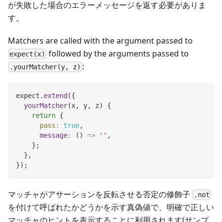
が失敗した場合のエラーメッセージを返す必要がありま
す。
Matchers are called with the argument passed to
followed by the arguments passed to
expect(x)
:
.yourMatcher(y, z)
expect
.
extend
(
{
yourMatcher
(
x
,
 y
,
 z
)
{
return
{
pass
:
true
,
message
:
(
)
=>
''
,
}
;
}
,
}
)
;
マッチャがアサーションを反転させる否定の修飾子
.not
を付けて呼ばれたかどうかを示す真偽値で、明確で正しい
マッチャのヒントを表示することに利用されます(サンプ