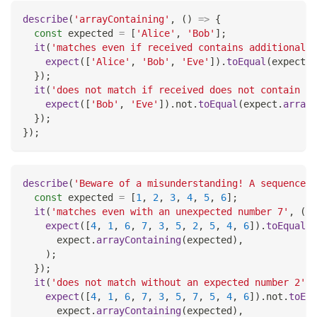
describe
(
'arrayContaining'
,
(
)
=>
{
const
 expected 
=
[
'Alice'
,
'Bob'
]
;
it
(
'matches even if received contains additional e
expect
(
[
'Alice'
,
'Bob'
,
'Eve'
]
)
.
toEqual
(
expect
.
a
}
)
;
it
(
'does not match if received does not contain ex
expect
(
[
'Bob'
,
'Eve'
]
)
.
not
.
toEqual
(
expect
.
arrayC
}
)
;
}
)
;
describe
(
'Beware of a misunderstanding! A sequence o
const
 expected 
=
[
1
,
2
,
3
,
4
,
5
,
6
]
;
it
(
'matches even with an unexpected number 7'
,
(
)
expect
(
[
4
,
1
,
6
,
7
,
3
,
5
,
2
,
5
,
4
,
6
]
)
.
toEqual
(
      expect
.
arrayContaining
(
expected
)
,
)
;
}
)
;
it
(
'does not match without an expected number 2'
,
expect
(
[
4
,
1
,
6
,
7
,
3
,
5
,
7
,
5
,
4
,
6
]
)
.
not
.
toEqu
      expect
.
arrayContaining
(
expected
)
,