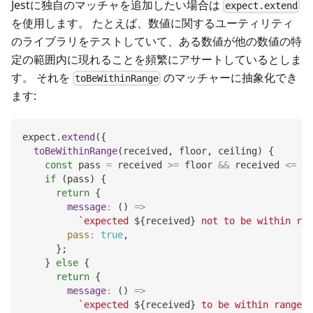
Jestに独自のマッチャを追加したい場合は
expect.extend
を使用します。 たとえば、数値に関するユーティリティ
のライブラリをテストしていて、ある数値が他の数値の特
定の範囲内に現れることを頻繁にアサートしているとしま
す。 それを
のマッチャーに抽象化でき
toBeWithinRange
ます:
expect
.
extend
(
{
toBeWithinRange
(
received
,
 floor
,
 ceiling
)
{
const
 pass 
=
 received 
>=
 floor 
&&
 received 
<=
 ce
if
(
pass
)
{
return
{
message
:
(
)
=>
`
expected 
${
received
}
 not to be within ran
pass
:
true
,
}
;
}
else
{
return
{
message
:
(
)
=>
`
expected 
${
received
}
 to be within range 
$