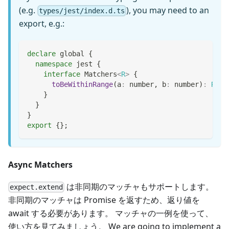
(e.g.
), you may need to an
types/jest/index.d.ts
export, e.g.:
declare
 global 
{
namespace
 jest 
{
interface
Matchers
<
R
>
{
toBeWithinRange
(
a
:
number
,
 b
:
number
)
:
R
;
}
}
}
export
{
}
;
Async Matchers
は非同期のマッチャもサポートします。
expect.extend
非同期のマッチャは Promise を返すため、返り値を
await する必要があります。 マッチャの一例を使って、
使い方を見てみましょう。 We are going to implement a