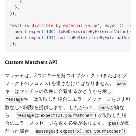
}
}
,
}
)
;
test
(
'is divisible by external value'
,
async
(
)
=>
{
await
expect
(
100
)
.
toBeDivisibleByExternalValue
(
)
;
await
expect
(
101
)
.
not
.
toBeDivisibleByExternalValue
}
)
;
Custom Matchers API
マッチャは、2つのキーを持つオブジェクト (またはオブ
ジェクトのプロミス) を返さなければなりません。
pass
キーはマッチャの条件に合致するかどうかを示し、
キーは失敗した場合にエラーメッセージを返す引
message
数なしの関数を提供します。 したがって、
が偽な
pass
ら、
は
が失敗した場
message
expect(x).yourMatcher()
合のエラーメッセージを返す必要があります。
が真
pass
だった場合、
は
message
expect(x).not.yourMatcher()