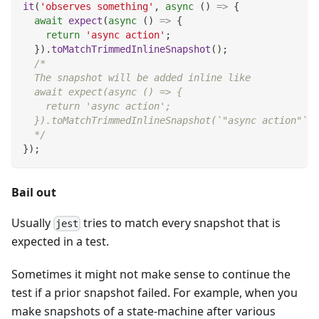
it
(
'observes something'
,
async
(
)
=>
{
await
expect
(
async
(
)
=>
{
return
'async action'
;
}
)
.
toMatchTrimmedInlineSnapshot
(
)
;
/*
  The snapshot will be added inline like
  await expect(async () => {
    return 'async action';
  }).toMatchTrimmedInlineSnapshot(`"async action"`);
  */
}
)
;
Bail out
Usually
tries to match every snapshot that is
jest
expected in a test.
Sometimes it might not make sense to continue the
test if a prior snapshot failed. For example, when you
make snapshots of a state-machine after various