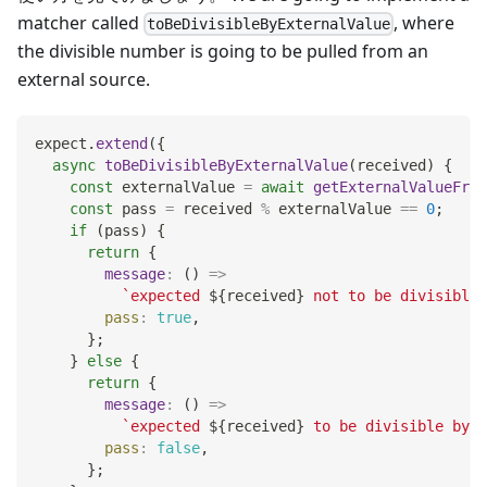
matcher called
, where
toBeDivisibleByExternalValue
the divisible number is going to be pulled from an
external source.
expect
.
extend
(
{
async
toBeDivisibleByExternalValue
(
received
)
{
const
 externalValue 
=
await
getExternalValueFrom
const
 pass 
=
 received 
%
 externalValue 
==
0
;
if
(
pass
)
{
return
{
message
:
(
)
=>
`
expected 
${
received
}
 not to be divisible 
pass
:
true
,
}
;
}
else
{
return
{
message
:
(
)
=>
`
expected 
${
received
}
 to be divisible by 
$
pass
:
false
,
}
;