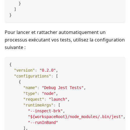
}
]
}
Pour lancer et rattacher automatiquement un
processus exécutant vos tests, utilisez la configuration
suivante :
{
"version"
:
"0.2.0"
,
"configurations"
:
[
{
"name"
:
"Debug Jest Tests"
,
"type"
:
"node"
,
"request"
:
"launch"
,
"runtimeArgs"
:
[
"--inspect-brk"
,
"${workspaceRoot}/node_modules/.bin/jest"
,
"--runInBand"
]
,