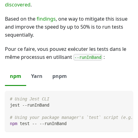
discovered
.
Based on the
findings
, one way to mitigate this issue
and improve the speed by up to 50% is to run tests
sequentially.
Pour ce faire, vous pouvez exécuter les tests dans le
même processus en utilisant
:
--runInBand
npm
Yarn
pnpm
# Using Jest CLI
jest --runInBand
# Using your package manager's `test` script (e.g. w
npm
test
 -- --runInBand