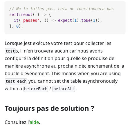
// Ne le faites pas, cela ne fonctionnera pas
setTimeout
(
(
)
=>
{
it
(
'passes'
,
(
)
=>
expect
(
1
)
.
toBe
(
1
)
)
;
}
,
0
)
;
Lorsque Jest exécute votre test pour collecter les
s, il n'en trouvera aucun car nous avons
test
configuré la définition pour qu'elle se produise de
manière asynchrone au prochain déclenchement de la
boucle d'événement. This means when you are using
you cannot set the table asynchronously
test.each
within a
/
.
beforeEach
beforeAll
Toujours pas de solution ?
Consultez l'
aide
.