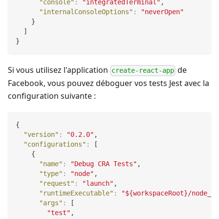
"console"
:
"integratedTerminal"
,
"internalConsoleOptions"
:
"neverOpen"
}
]
}
Si vous utilisez l'application
de
create-react-app
Facebook, vous pouvez déboguer vos tests Jest avec la
configuration suivante :
{
"version"
:
"0.2.0"
,
"configurations"
:
[
{
"name"
:
"Debug CRA Tests"
,
"type"
:
"node"
,
"request"
:
"launch"
,
"runtimeExecutable"
:
"${workspaceRoot}/node_mo
"args"
:
[
"test"
,