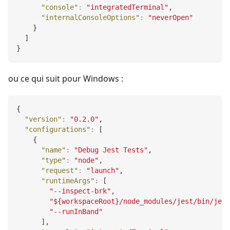
"console"
:
"integratedTerminal"
,
"internalConsoleOptions"
:
"neverOpen"
}
]
}
ou ce qui suit pour Windows :
{
"version"
:
"0.2.0"
,
"configurations"
:
[
{
"name"
:
"Debug Jest Tests"
,
"type"
:
"node"
,
"request"
:
"launch"
,
"runtimeArgs"
:
[
"--inspect-brk"
,
"${workspaceRoot}/node_modules/jest/bin/jest
"--runInBand"
]
,