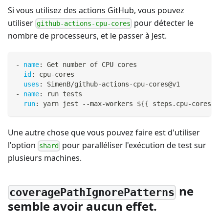
Si vous utilisez des actions GitHub, vous pouvez
utiliser
pour détecter le
github-actions-cpu-cores
nombre de processeurs, et le passer à Jest.
-
name
:
 Get number of CPU cores
id
:
 cpu
-
cores
uses
:
 SimenB/github
-
actions
-
cpu
-
cores@v1
-
name
:
 run tests
run
:
 yarn jest 
-
-
max
-
workers $
{
{
 steps.cpu
-
cores.o
Une autre chose que vous pouvez faire est d'utiliser
l'option
pour paralléliser l'exécution de test sur
shard
plusieurs machines.
ne
coveragePathIgnorePatterns
semble avoir aucun effet.