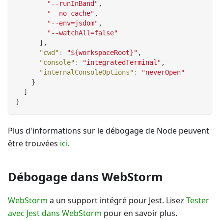
"--runInBand"
,
"--no-cache"
,
"--env=jsdom"
,
"--watchAll=false"
]
,
"cwd"
:
"${workspaceRoot}"
,
"console"
:
"integratedTerminal"
,
"internalConsoleOptions"
:
"neverOpen"
}
]
}
Plus d'informations sur le débogage de Node peuvent
être trouvées
ici
.
Débogage dans WebStorm
WebStorm
a un support intégré pour Jest. Lisez
Tester
avec Jest dans WebStorm
pour en savoir plus.