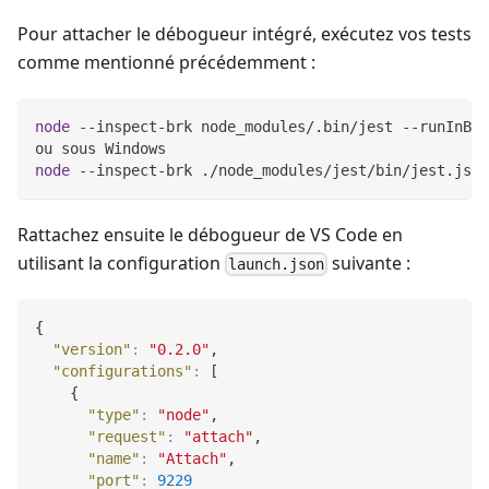
Pour attacher le débogueur intégré, exécutez vos tests
comme mentionné précédemment :
node
 --inspect-brk node_modules/.bin/jest --runInBan
ou sous Windows
node
 --inspect-brk ./node_modules/jest/bin/jest.js -
Rattachez ensuite le débogueur de VS Code en
utilisant la configuration
suivante :
launch.json
{
"version"
:
"0.2.0"
,
"configurations"
:
[
{
"type"
:
"node"
,
"request"
:
"attach"
,
"name"
:
"Attach"
,
"port"
:
9229