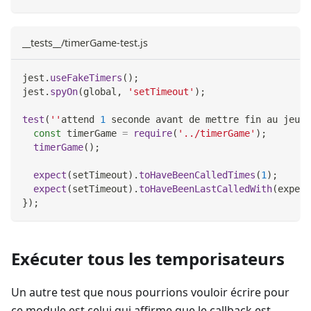
__tests__/timerGame-test.js
jest
.
useFakeTimers
(
)
;
jest
.
spyOn
(
global
,
'setTimeout'
)
;
test
(
''
attend 
1
 seconde avant de mettre fin au jeu'
,
const
 timerGame 
=
require
(
'../timerGame'
)
;
timerGame
(
)
;
expect
(
setTimeout
)
.
toHaveBeenCalledTimes
(
1
)
;
expect
(
setTimeout
)
.
toHaveBeenLastCalledWith
(
expect
}
)
;
Exécuter tous les temporisateurs
Un autre test que nous pourrions vouloir écrire pour
ce module est celui qui affirme que le callback est