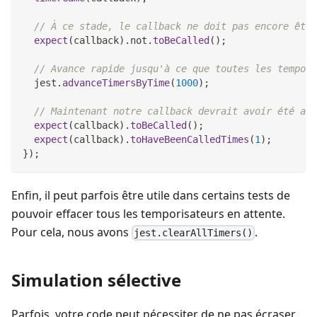
// À ce stade, le callback ne doit pas encore être
expect
(
callback
)
.
not
.
toBeCalled
(
)
;
// Avance rapide jusqu'à ce que toutes les tempori
  jest
.
advanceTimersByTime
(
1000
)
;
// Maintenant notre callback devrait avoir été app
expect
(
callback
)
.
toBeCalled
(
)
;
expect
(
callback
)
.
toHaveBeenCalledTimes
(
1
)
;
}
)
;
Enfin, il peut parfois être utile dans certains tests de
pouvoir effacer tous les temporisateurs en attente.
Pour cela, nous avons
.
jest.clearAllTimers()
Simulation sélective
Parfois, votre code peut nécessiter de ne pas écraser