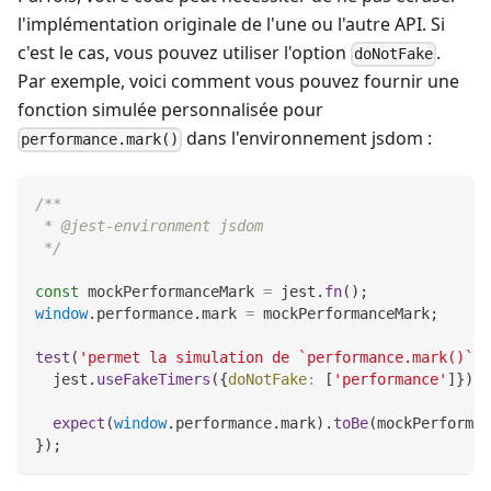
l'implémentation originale de l'une ou l'autre API. Si
c'est le cas, vous pouvez utiliser l'option
.
doNotFake
Par exemple, voici comment vous pouvez fournir une
fonction simulée personnalisée pour
dans l'environnement jsdom :
performance.mark()
/**
 * @jest-environment jsdom
 */
const
 mockPerformanceMark 
=
 jest
.
fn
(
)
;
window
.
performance
.
mark
=
 mockPerformanceMark
;
test
(
'permet la simulation de `performance.mark()`'
,
  jest
.
useFakeTimers
(
{
doNotFake
:
[
'performance'
]
}
)
;
expect
(
window
.
performance
.
mark
)
.
toBe
(
mockPerforman
}
)
;