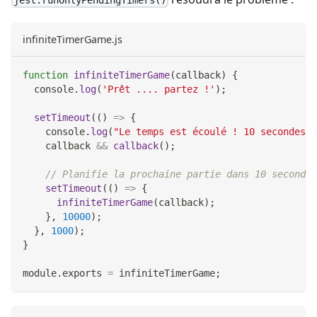
jest.runOnlyPendingTimers()
infiniteTimerGame.js
function
infiniteTimerGame
(
callback
)
{
console
.
log
(
'Prêt .... partez !'
)
;
setTimeout
(
(
)
=>
{
console
.
log
(
"Le temps est écoulé ! 10 secondes a
    callback 
&&
callback
(
)
;
// Planifie la prochaine partie dans 10 secondes
setTimeout
(
(
)
=>
{
infiniteTimerGame
(
callback
)
;
}
,
10000
)
;
}
,
1000
)
;
}
module
.
exports
=
 infiniteTimerGame
;