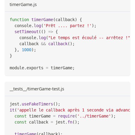
timerGame.js
function
timerGame
(
callback
)
{
console
.
log
(
'Prêt .... partez !'
)
;
setTimeout
(
(
)
=>
{
console
.
log
(
"Le temps est écoulé -- arrêtez !"
)
;
    callback 
&&
callback
(
)
;
}
,
1000
)
;
}
module
.
exports
=
 timerGame
;
__tests__/timerGame-test.js
jest
.
useFakeTimers
(
)
;
it
(
'appelle le callback après 1 seconde via advanceT
const
 timerGame 
=
require
(
'../timerGame'
)
;
const
 callback 
=
 jest
.
fn
(
)
;
timerGame
(
callback
)
;