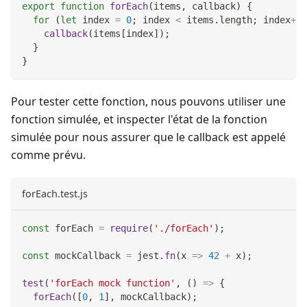
export
function
forEach
(
items
,
 callback
)
{
for
(
let
 index 
=
0
;
 index 
<
 items
.
length
;
 index
++
)
callback
(
items
[
index
]
)
;
}
}
Pour tester cette fonction, nous pouvons utiliser une
fonction simulée, et inspecter l'état de la fonction
simulée pour nous assurer que le callback est appelé
comme prévu.
forEach.test.js
const
 forEach 
=
require
(
'./forEach'
)
;
const
 mockCallback 
=
 jest
.
fn
(
x
=>
42
+
 x
)
;
test
(
'forEach mock function'
,
(
)
=>
{
forEach
(
[
0
,
1
]
,
 mockCallback
)
;