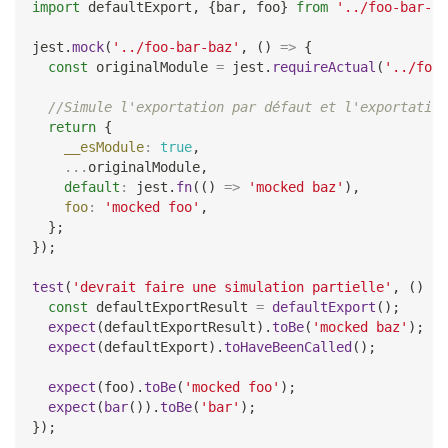
import
defaultExport
,
{
bar
,
 foo
}
from
'../foo-bar-ba
jest
.
mock
(
'../foo-bar-baz'
,
(
)
=>
{
const
 originalModule 
=
 jest
.
requireActual
(
'../foo-
//Simule l'exportation par défaut et l'exportation
return
{
__esModule
:
true
,
...
originalModule
,
default
:
 jest
.
fn
(
(
)
=>
'mocked baz'
)
,
foo
:
'mocked foo'
,
}
;
}
)
;
test
(
'devrait faire une simulation partielle'
,
(
)
=>
const
 defaultExportResult 
=
defaultExport
(
)
;
expect
(
defaultExportResult
)
.
toBe
(
'mocked baz'
)
;
expect
(
defaultExport
)
.
toHaveBeenCalled
(
)
;
expect
(
foo
)
.
toBe
(
'mocked foo'
)
;
expect
(
bar
(
)
)
.
toBe
(
'bar'
)
;
}
)
;