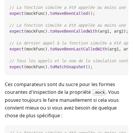
// La fonction simulée a été appelée au moins une fo
expect
(
mockFunc
)
.
toHaveBeenCalled
(
)
;
// La fonction simulée a été appelée au moins une fo
expect
(
mockFunc
)
.
toHaveBeenCalledWith
(
arg1
,
 arg2
)
;
// Le dernier appel à la fonction simulée a été appe
expect
(
mockFunc
)
.
toHaveBeenLastCalledWith
(
arg1
,
 arg2
// Tous les appels et le nom de la simulation sont é
expect
(
mockFunc
)
.
toMatchSnapshot
(
)
;
Ces comparateurs sont du sucre pour les formes
courantes d'inspection de la propriété
. Vous
.mock
pouvez toujours le faire manuellement si cela vous
convient mieux ou si vous avez besoin de quelque
chose de plus spécifique :
// La fonction simulée a été appelée au moins une fo