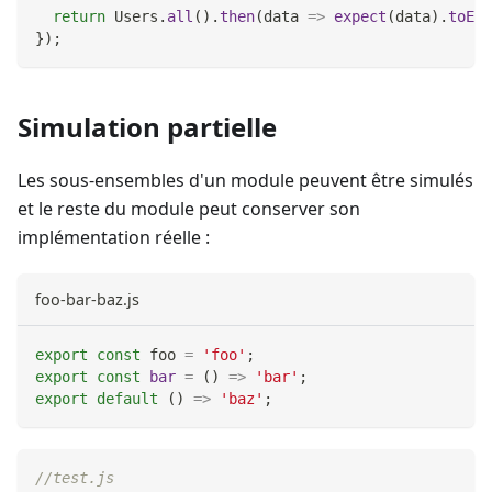
return
Users
.
all
(
)
.
then
(
data
=>
expect
(
data
)
.
toEqu
}
)
;
Simulation partielle
Les sous-ensembles d'un module peuvent être simulés
et le reste du module peut conserver son
implémentation réelle :
foo-bar-baz.js
export
const
 foo 
=
'foo'
;
export
const
bar
=
(
)
=>
'bar'
;
export
default
(
)
=>
'baz'
;
//test.js