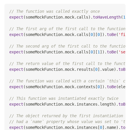
// The function was called exactly once
expect
(
someMockFunction
.
mock
.
calls
)
.
toHaveLength
(
1
)
;
// The first arg of the first call to the function w
expect
(
someMockFunction
.
mock
.
calls
[
0
]
[
0
]
)
.
toBe
(
'firs
// The second arg of the first call to the function 
expect
(
someMockFunction
.
mock
.
calls
[
0
]
[
1
]
)
.
toBe
(
'seco
// The return value of the first call to the functio
expect
(
someMockFunction
.
mock
.
results
[
0
]
.
value
)
.
toBe
(
// The function was called with a certain `this` con
expect
(
someMockFunction
.
mock
.
contexts
[
0
]
)
.
toBe
(
eleme
// This function was instantiated exactly twice
expect
(
someMockFunction
.
mock
.
instances
.
length
)
.
toBe
(
// The object returned by the first instantiation of
// had a `name` property whose value was set to 'tes
expect
(
someMockFunction
.
mock
.
instances
[
0
]
.
name
)
.
toBe