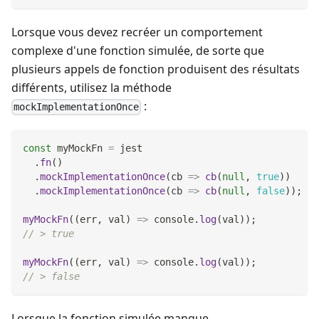
Lorsque vous devez recréer un comportement
complexe d'une fonction simulée, de sorte que
plusieurs appels de fonction produisent des résultats
différents, utilisez la méthode
:
mockImplementationOnce
const
 myMockFn 
=
 jest
.
fn
(
)
.
mockImplementationOnce
(
cb
=>
cb
(
null
,
true
)
)
.
mockImplementationOnce
(
cb
=>
cb
(
null
,
false
)
)
;
myMockFn
(
(
err
,
 val
)
=>
console
.
log
(
val
)
)
;
// > true
myMockFn
(
(
err
,
 val
)
=>
console
.
log
(
val
)
)
;
// > false
Lorsque la fonction simulée manque