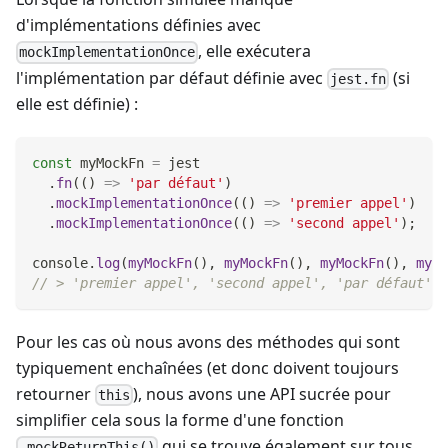
d'implémentations définies avec
, elle exécutera
mockImplementationOnce
l'implémentation par défaut définie avec
(si
jest.fn
elle est définie) :
const
 myMockFn 
=
 jest
.
fn
(
(
)
=>
'par défaut'
)
.
mockImplementationOnce
(
(
)
=>
'premier appel'
)
.
mockImplementationOnce
(
(
)
=>
'second appel'
)
;
console
.
log
(
myMockFn
(
)
,
myMockFn
(
)
,
myMockFn
(
)
,
myMo
// > 'premier appel', 'second appel', 'par défaut', 
Pour les cas où nous avons des méthodes qui sont
typiquement enchaînées (et donc doivent toujours
retourner
), nous avons une API sucrée pour
this
simplifier cela sous la forme d'une fonction
qui se trouve également sur tous
.mockReturnThis()