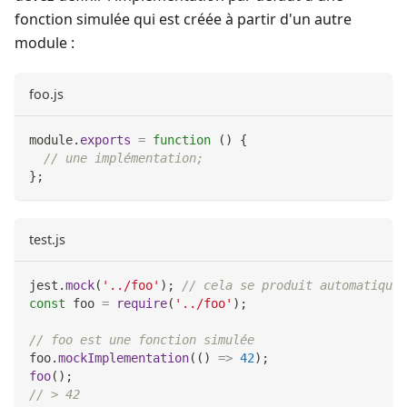
fonction simulée qui est créée à partir d'un autre
module :
foo.js
module
.
exports
=
function
(
)
{
// une implémentation;
}
;
test.js
jest
.
mock
(
'../foo'
)
;
// cela se produit automatiquem
const
 foo 
=
require
(
'../foo'
)
;
// foo est une fonction simulée
foo
.
mockImplementation
(
(
)
=>
42
)
;
foo
(
)
;
// > 42