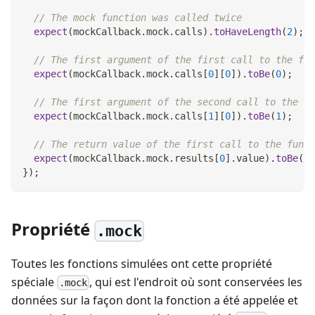
// The mock function was called twice
expect
(
mockCallback
.
mock
.
calls
)
.
toHaveLength
(
2
)
;
// The first argument of the first call to the fun
expect
(
mockCallback
.
mock
.
calls
[
0
]
[
0
]
)
.
toBe
(
0
)
;
// The first argument of the second call to the fu
expect
(
mockCallback
.
mock
.
calls
[
1
]
[
0
]
)
.
toBe
(
1
)
;
// The return value of the first call to the funct
expect
(
mockCallback
.
mock
.
results
[
0
]
.
value
)
.
toBe
(
42
}
)
;
Propriété
.mock
Toutes les fonctions simulées ont cette propriété
spéciale
, qui est l'endroit où sont conservées les
.mock
données sur la façon dont la fonction a été appelée et