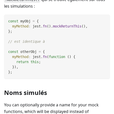
les simulations :
const
 myObj 
=
{
myMethod
:
 jest
.
fn
(
)
.
mockReturnThis
(
)
,
}
;
// est identique à
const
 otherObj 
=
{
myMethod
:
 jest
.
fn
(
function
(
)
{
return
this
;
}
)
,
}
;
Noms simulés
You can optionally provide a name for your mock
functions, which will be displayed instead of