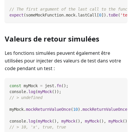
// The first argument of the last call to the functi
expect
(
someMockFunction
.
mock
.
lastCall
[
0
]
)
.
toBe
(
'test
Valeurs de retour simulées
Les fonctions simulées peuvent également être
utilisées pour injecter des valeurs de test dans votre
code pendant un test :
const
 myMock 
=
 jest
.
fn
(
)
;
console
.
log
(
myMock
(
)
)
;
// > undefined
myMock
.
mockReturnValueOnce
(
10
)
.
mockReturnValueOnce
(
'
console
.
log
(
myMock
(
)
,
myMock
(
)
,
myMock
(
)
,
myMock
(
)
)
;
// > 10, 'x', true, true