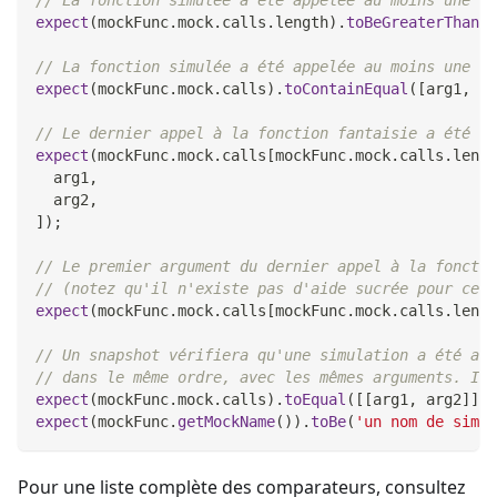
expect
(
mockFunc
.
mock
.
calls
.
length
)
.
toBeGreaterThan
(
0
// La fonction simulée a été appelée au moins une fo
expect
(
mockFunc
.
mock
.
calls
)
.
toContainEqual
(
[
arg1
,
 ar
// Le dernier appel à la fonction fantaisie a été ap
expect
(
mockFunc
.
mock
.
calls
[
mockFunc
.
mock
.
calls
.
lengt
  arg1
,
  arg2
,
]
)
;
// Le premier argument du dernier appel à la fonctio
// (notez qu'il n'existe pas d'aide sucrée pour cett
expect
(
mockFunc
.
mock
.
calls
[
mockFunc
.
mock
.
calls
.
lengt
// Un snapshot vérifiera qu'une simulation a été app
// dans le même ordre, avec les mêmes arguments. Il 
expect
(
mockFunc
.
mock
.
calls
)
.
toEqual
(
[
[
arg1
,
 arg2
]
]
)
;
expect
(
mockFunc
.
getMockName
(
)
)
.
toBe
(
'un nom de simul
Pour une liste complète des comparateurs, consultez