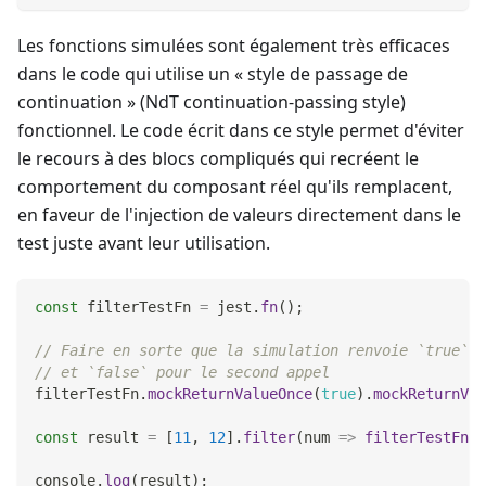
Les fonctions simulées sont également très efficaces
dans le code qui utilise un « style de passage de
continuation » (NdT continuation-passing style)
fonctionnel. Le code écrit dans ce style permet d'éviter
le recours à des blocs compliqués qui recréent le
comportement du composant réel qu'ils remplacent,
en faveur de l'injection de valeurs directement dans le
test juste avant leur utilisation.
const
 filterTestFn 
=
 jest
.
fn
(
)
;
// Faire en sorte que la simulation renvoie `true` p
// et `false` pour le second appel
filterTestFn
.
mockReturnValueOnce
(
true
)
.
mockReturnVal
const
 result 
=
[
11
,
12
]
.
filter
(
num
=>
filterTestFn
(
n
console
.
log
(
result
)
;