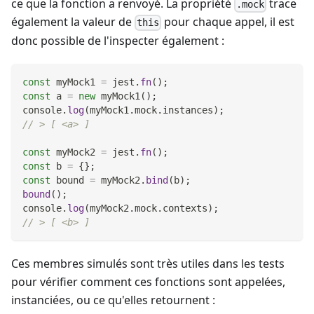
ce que la fonction a renvoyé. La propriété
trace
.mock
également la valeur de
pour chaque appel, il est
this
donc possible de l'inspecter également :
const
 myMock1 
=
 jest
.
fn
(
)
;
const
 a 
=
new
myMock1
(
)
;
console
.
log
(
myMock1
.
mock
.
instances
)
;
// > [ <a> ]
const
 myMock2 
=
 jest
.
fn
(
)
;
const
 b 
=
{
}
;
const
 bound 
=
 myMock2
.
bind
(
b
)
;
bound
(
)
;
console
.
log
(
myMock2
.
mock
.
contexts
)
;
// > [ <b> ]
Ces membres simulés sont très utiles dans les tests
pour vérifier comment ces fonctions sont appelées,
instanciées, ou ce qu'elles retournent :