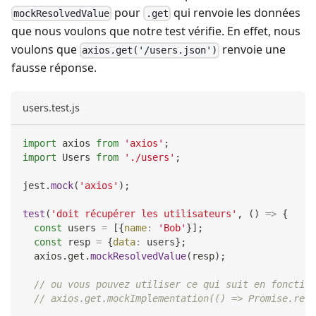
pour
qui renvoie les données
mockResolvedValue
.get
que nous voulons que notre test vérifie. En effet, nous
voulons que
renvoie une
axios.get('/users.json')
fausse réponse.
users.test.js
import
axios
from
'axios'
;
import
Users
from
'./users'
;
jest
.
mock
(
'axios'
)
;
test
(
'doit récupérer les utilisateurs'
,
(
)
=>
{
const
 users 
=
[
{
name
:
'Bob'
}
]
;
const
 resp 
=
{
data
:
 users
}
;
  axios
.
get
.
mockResolvedValue
(
resp
)
;
// ou vous pouvez utiliser ce qui suit en fonction
// axios.get.mockImplementation(() => Promise.reso