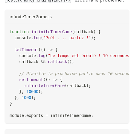
jest.runOnlyPendingTimers()
infiniteTimerGame.js
function
infiniteTimerGame
(
callback
)
{
console
.
log
(
'Prêt .... partez !'
)
;
setTimeout
(
(
)
=>
{
console
.
log
(
"Le temps est écoulé ! 10 secondes a
    callback 
&&
callback
(
)
;
// Planifie la prochaine partie dans 10 secondes
setTimeout
(
(
)
=>
{
infiniteTimerGame
(
callback
)
;
}
,
10000
)
;
}
,
1000
)
;
}
module
.
exports
=
 infiniteTimerGame
;