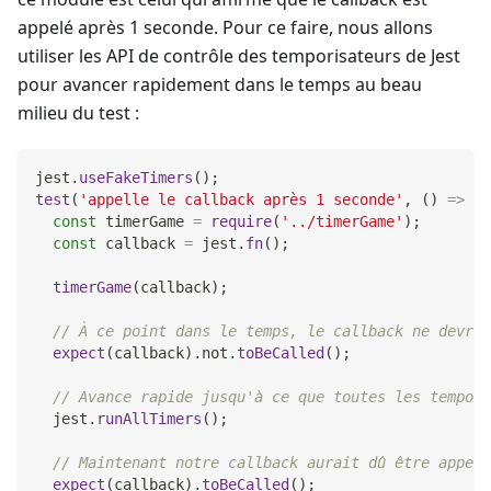
appelé après 1 seconde. Pour ce faire, nous allons
utiliser les API de contrôle des temporisateurs de Jest
pour avancer rapidement dans le temps au beau
milieu du test :
jest
.
useFakeTimers
(
)
;
test
(
'appelle le callback après 1 seconde'
,
(
)
=>
{
const
 timerGame 
=
require
(
'../timerGame'
)
;
const
 callback 
=
 jest
.
fn
(
)
;
timerGame
(
callback
)
;
// À ce point dans le temps, le callback ne devrai
expect
(
callback
)
.
not
.
toBeCalled
(
)
;
// Avance rapide jusqu'à ce que toutes les tempori
  jest
.
runAllTimers
(
)
;
// Maintenant notre callback aurait dû être appelé
expect
(
callback
)
.
toBeCalled
(
)
;