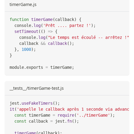
timerGame.js
function
timerGame
(
callback
)
{
console
.
log
(
'Prêt .... partez !'
)
;
setTimeout
(
(
)
=>
{
console
.
log
(
"Le temps est écoulé -- arrêtez !"
)
;
    callback 
&&
callback
(
)
;
}
,
1000
)
;
}
module
.
exports
=
 timerGame
;
__tests__/timerGame-test.js
jest
.
useFakeTimers
(
)
;
it
(
'appelle le callback après 1 seconde via advanceT
const
 timerGame 
=
require
(
'../timerGame'
)
;
const
 callback 
=
 jest
.
fn
(
)
;
timerGame
(
callback
)
;