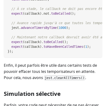
// À ce stade, le callback ne doit pas encore être
expect
(
callback
)
.
not
.
toBeCalled
(
)
;
// Avance rapide jusqu'à ce que toutes les tempori
  jest
.
advanceTimersByTime
(
1000
)
;
// Maintenant notre callback devrait avoir été app
expect
(
callback
)
.
toBeCalled
(
)
;
expect
(
callback
)
.
toHaveBeenCalledTimes
(
1
)
;
}
)
;
Enfin, il peut parfois être utile dans certains tests de
pouvoir effacer tous les temporisateurs en attente.
Pour cela, nous avons
.
jest.clearAllTimers()
Simulation sélective
Parfois, votre code peut nécessiter de ne pas écraser