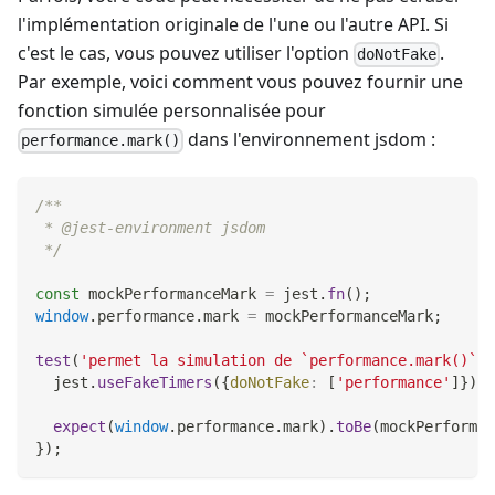
l'implémentation originale de l'une ou l'autre API. Si
c'est le cas, vous pouvez utiliser l'option
.
doNotFake
Par exemple, voici comment vous pouvez fournir une
fonction simulée personnalisée pour
dans l'environnement jsdom :
performance.mark()
/**
 * @jest-environment jsdom
 */
const
 mockPerformanceMark 
=
 jest
.
fn
(
)
;
window
.
performance
.
mark
=
 mockPerformanceMark
;
test
(
'permet la simulation de `performance.mark()`'
,
  jest
.
useFakeTimers
(
{
doNotFake
:
[
'performance'
]
}
)
;
expect
(
window
.
performance
.
mark
)
.
toBe
(
mockPerforman
}
)
;