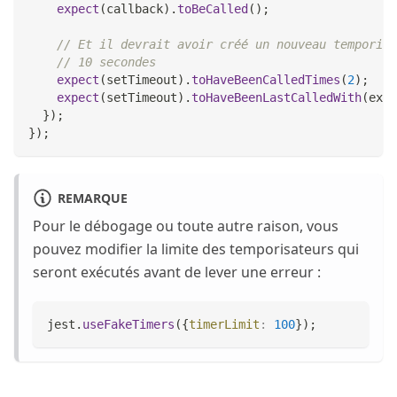
expect
(
callback
)
.
toBeCalled
(
)
;
// Et il devrait avoir créé un nouveau temporisa
// 10 secondes
expect
(
setTimeout
)
.
toHaveBeenCalledTimes
(
2
)
;
expect
(
setTimeout
)
.
toHaveBeenLastCalledWith
(
expe
}
)
;
}
)
;
REMARQUE
Pour le débogage ou toute autre raison, vous
pouvez modifier la limite des temporisateurs qui
seront exécutés avant de lever une erreur :
jest
.
useFakeTimers
(
{
timerLimit
:
100
}
)
;