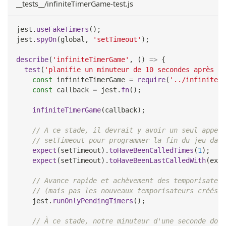
__tests__/infiniteTimerGame-test.js
jest
.
useFakeTimers
(
)
;
jest
.
spyOn
(
global
,
'setTimeout'
)
;
describe
(
'infiniteTimerGame'
,
(
)
=>
{
test
(
'planifie un minuteur de 10 secondes après 1 
const
 infiniteTimerGame 
=
require
(
'../infiniteTi
const
 callback 
=
 jest
.
fn
(
)
;
infiniteTimerGame
(
callback
)
;
// A ce stade, il devrait y avoir un seul appel 
// setTimeout pour programmer la fin du jeu dans
expect
(
setTimeout
)
.
toHaveBeenCalledTimes
(
1
)
;
expect
(
setTimeout
)
.
toHaveBeenLastCalledWith
(
expe
// Avance rapide et achèvement des temporisateur
// (mais pas les nouveaux temporisateurs créés a
    jest
.
runOnlyPendingTimers
(
)
;
// À ce stade, notre minuteur d'une seconde doit