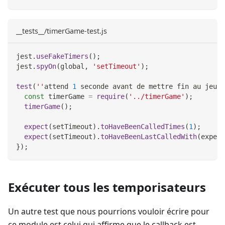
__tests__/timerGame-test.js
jest
.
useFakeTimers
(
)
;
jest
.
spyOn
(
global
,
'setTimeout'
)
;
test
(
''
attend 
1
 seconde avant de mettre fin au jeu'
,
const
 timerGame 
=
require
(
'../timerGame'
)
;
timerGame
(
)
;
expect
(
setTimeout
)
.
toHaveBeenCalledTimes
(
1
)
;
expect
(
setTimeout
)
.
toHaveBeenLastCalledWith
(
expect
}
)
;
Exécuter tous les temporisateurs
Un autre test que nous pourrions vouloir écrire pour
ce module est celui qui affirme que le callback est