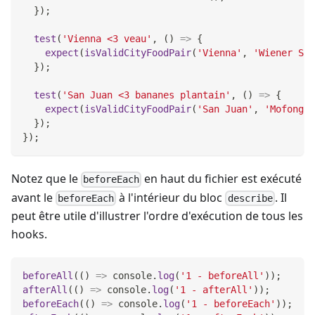
}
)
;
test
(
'Vienna <3 veau'
,
(
)
=>
{
expect
(
isValidCityFoodPair
(
'Vienna'
,
'Wiener Sch
}
)
;
test
(
'San Juan <3 bananes plantain'
,
(
)
=>
{
expect
(
isValidCityFoodPair
(
'San Juan'
,
'Mofongo'
}
)
;
}
)
;
Notez que le
en haut du fichier est exécuté
beforeEach
avant le
à l'intérieur du bloc
. Il
beforeEach
describe
peut être utile d'illustrer l'ordre d'exécution de tous les
hooks.
beforeAll
(
(
)
=>
console
.
log
(
'1 - beforeAll'
)
)
;
afterAll
(
(
)
=>
console
.
log
(
'1 - afterAll'
)
)
;
beforeEach
(
(
)
=>
console
.
log
(
'1 - beforeEach'
)
)
;