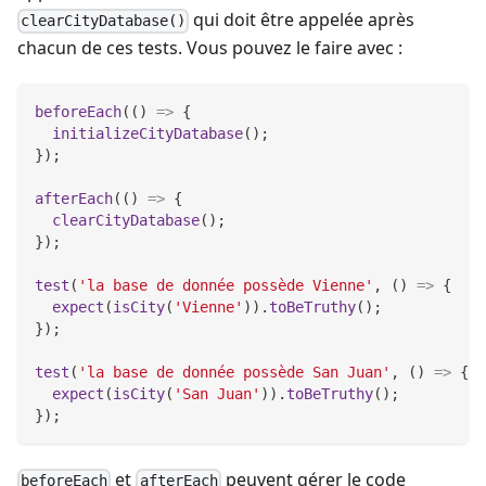
qui doit être appelée après
clearCityDatabase()
chacun de ces tests. Vous pouvez le faire avec :
beforeEach
(
(
)
=>
{
initializeCityDatabase
(
)
;
}
)
;
afterEach
(
(
)
=>
{
clearCityDatabase
(
)
;
}
)
;
test
(
'la base de donnée possède Vienne'
,
(
)
=>
{
expect
(
isCity
(
'Vienne'
)
)
.
toBeTruthy
(
)
;
}
)
;
test
(
'la base de donnée possède San Juan'
,
(
)
=>
{
expect
(
isCity
(
'San Juan'
)
)
.
toBeTruthy
(
)
;
}
)
;
et
peuvent gérer le code
beforeEach
afterEach