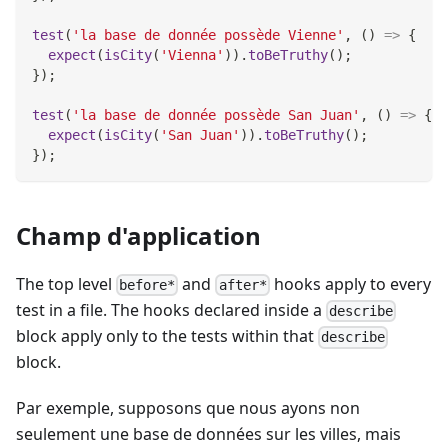
test
(
'la base de donnée possède Vienne'
,
(
)
=>
{
expect
(
isCity
(
'Vienna'
)
)
.
toBeTruthy
(
)
;
}
)
;
test
(
'la base de donnée possède San Juan'
,
(
)
=>
{
expect
(
isCity
(
'San Juan'
)
)
.
toBeTruthy
(
)
;
}
)
;
Champ d'application
The top level
and
hooks apply to every
before*
after*
test in a file. The hooks declared inside a
describe
block apply only to the tests within that
describe
block.
Par exemple, supposons que nous ayons non
seulement une base de données sur les villes, mais