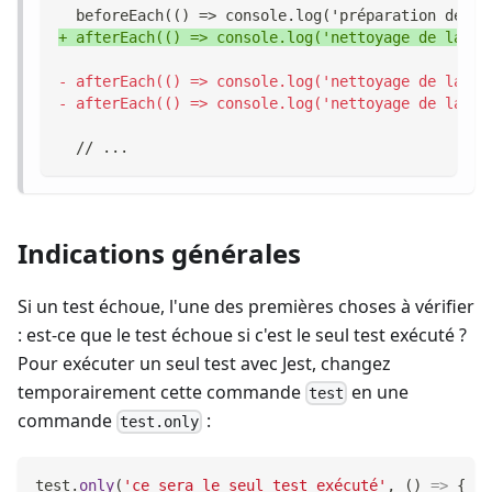
 beforeEach(() => console.log('préparation de la
+
 afterEach(() => console.log('nettoyage de la ba
-
 afterEach(() => console.log('nettoyage de la ba
-
 afterEach(() => console.log('nettoyage de la co
 // ...
Indications générales
Si un test échoue, l'une des premières choses à vérifier
: est-ce que le test échoue si c'est le seul test exécuté ?
Pour exécuter un seul test avec Jest, changez
temporairement cette commande
en une
test
commande
:
test.only
test
.
only
(
'ce sera le seul test exécuté'
,
(
)
=>
{