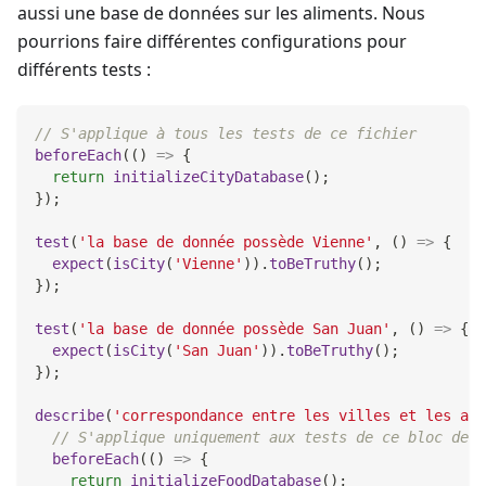
aussi une base de données sur les aliments. Nous
pourrions faire différentes configurations pour
différents tests :
// S'applique à tous les tests de ce fichier
beforeEach
(
(
)
=>
{
return
initializeCityDatabase
(
)
;
}
)
;
test
(
'la base de donnée possède Vienne'
,
(
)
=>
{
expect
(
isCity
(
'Vienne'
)
)
.
toBeTruthy
(
)
;
}
)
;
test
(
'la base de donnée possède San Juan'
,
(
)
=>
{
expect
(
isCity
(
'San Juan'
)
)
.
toBeTruthy
(
)
;
}
)
;
describe
(
'correspondance entre les villes et les ali
// S'applique uniquement aux tests de ce bloc desc
beforeEach
(
(
)
=>
{
return
initializeFoodDatabase
(
)
;