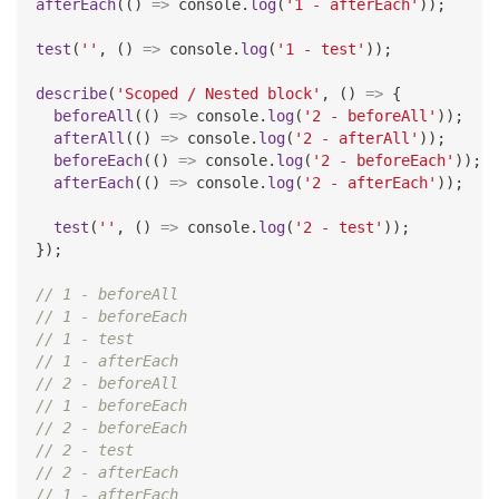
afterEach
(
(
)
=>
console
.
log
(
'1 - afterEach'
)
)
;
test
(
''
,
(
)
=>
console
.
log
(
'1 - test'
)
)
;
describe
(
'Scoped / Nested block'
,
(
)
=>
{
beforeAll
(
(
)
=>
console
.
log
(
'2 - beforeAll'
)
)
;
afterAll
(
(
)
=>
console
.
log
(
'2 - afterAll'
)
)
;
beforeEach
(
(
)
=>
console
.
log
(
'2 - beforeEach'
)
)
;
afterEach
(
(
)
=>
console
.
log
(
'2 - afterEach'
)
)
;
test
(
''
,
(
)
=>
console
.
log
(
'2 - test'
)
)
;
}
)
;
// 1 - beforeAll
// 1 - beforeEach
// 1 - test
// 1 - afterEach
// 2 - beforeAll
// 1 - beforeEach
// 2 - beforeEach
// 2 - test
// 2 - afterEach
// 1 - afterEach