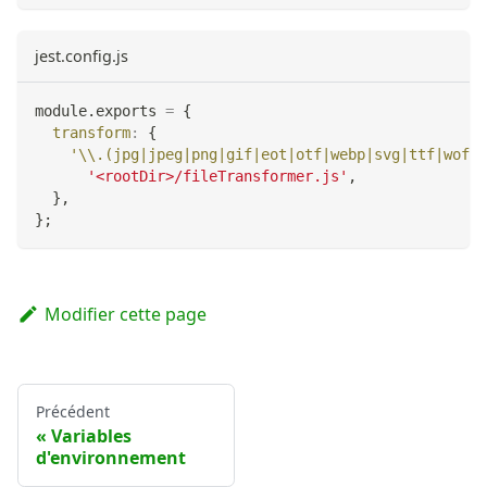
jest.config.js
module
.
exports
=
{
transform
:
{
'\\.(jpg|jpeg|png|gif|eot|otf|webp|svg|ttf|woff|
'<rootDir>/fileTransformer.js'
,
}
,
}
;
Modifier cette page
Précédent
Variables
d'environnement