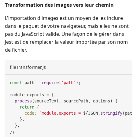
Transformation des images vers leur chemin
L'importation d'images est un moyen de les inclure
dans le paquet de votre navigateur, mais elles ne sont
pas du JavaScript valide. Une façon de le gérer dans
Jest est de remplacer la valeur importée par son nom
de fichier.
fileTransformer.js
const
 path 
=
require
(
'path'
)
;
module
.
exports
=
{
process
(
sourceText
,
 sourcePath
,
 options
)
{
return
{
code
:
`
module.exports = 
${
JSON
.
stringify
(
path
.
}
;
}
,
}
;