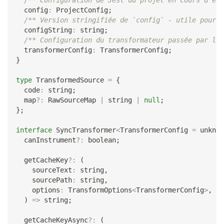
/** Configuration de Jest du projet en cours d'exé
  config
:
 ProjectConfig
;
/** Version stringifiée de `config` - utile pour l
  configString
:
string
;
/** Configuration du transformateur passée par l'u
  transformerConfig
:
 TransformerConfig
;
}
type
TransformedSource
=
{
  code
:
string
;
  map
?
:
 RawSourceMap 
|
string
|
null
;
}
;
interface
SyncTransformer
<
TransformerConfig 
=
unknow
  canInstrument
?
:
boolean
;
  getCacheKey
?
:
(
    sourceText
:
string
,
    sourcePath
:
string
,
    options
:
 TransformOptions
<
TransformerConfig
>
,
)
=>
string
;
  getCacheKeyAsync
?
:
(