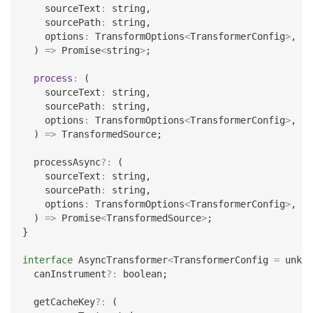
    sourceText
:
string
,
    sourcePath
:
string
,
    options
:
 TransformOptions
<
TransformerConfig
>
,
)
=>
Promise
<
string
>
;
process
:
(
    sourceText
:
string
,
    sourcePath
:
string
,
    options
:
 TransformOptions
<
TransformerConfig
>
,
)
=>
 TransformedSource
;
  processAsync
?
:
(
    sourceText
:
string
,
    sourcePath
:
string
,
    options
:
 TransformOptions
<
TransformerConfig
>
,
)
=>
Promise
<
TransformedSource
>
;
}
interface
AsyncTransformer
<
TransformerConfig 
=
unkno
  canInstrument
?
:
boolean
;
  getCacheKey
?
:
(