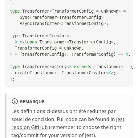
type
Transformer
<
TransformerConfig 
=
unknown
>
=
|
 SyncTransformer
<
TransformerConfig
>
|
 AsyncTransformer
<
TransformerConfig
>
;
type
TransformerCreator
<
X
extends
 Transformer
<
TransformerConfig
>
,
  TransformerConfig 
=
unknown
,
>
=
(
transformerConfig
?
:
 TransformerConfig
)
=>
X
;
type
TransformerFactory
<
X
extends
 Transformer
>
=
{
  createTransformer
:
 TransformerCreator
<
X
>
;
}
;
REMARQUE
Les définitions ci-dessus ont été réduites par
souci de concision. Full code can be found in
Jest
repo on GitHub
(remember to choose the right
tag/commit for your version of Jest).