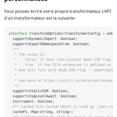
Vous pouvez écrire votre propre transformateur. L'API
d'un transformateur est la suivante :
interface
TransformOptions
<
TransformerConfig 
=
unkno
  supportsDynamicImport
:
boolean
;
  supportsExportNamespaceFrom
:
boolean
;
/**
   * The value is:
   * - `false` if Jest runs without Node ESM flag `-
   * - `true` if the file extension is defined in [e
   * and Jest runs with Node ESM flag `--experimenta
   *
   * See more at https://jestjs.io/docs/next/ecmascr
   */
  supportsStaticESM
:
boolean
;
  supportsTopLevelAwait
:
boolean
;
  instrument
:
boolean
;
/** Cached file system which is used by `jest-runt
  cacheFS
:
 Map
<
string
,
string
>
;