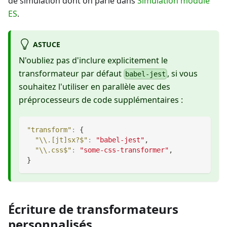
de simulation dont on parle dans
Simulation module
ES
.
ASTUCE
N'oubliez pas d'inclure explicitement le
transformateur par défaut
, si vous
babel-jest
souhaitez l'utiliser en parallèle avec des
préprocesseurs de code supplémentaires :
"transform"
:
{
"\\.[jt]sx?$"
:
"babel-jest"
,
"\\.css$"
:
"some-css-transformer"
,
}
Écriture de transformateurs
personnalisés