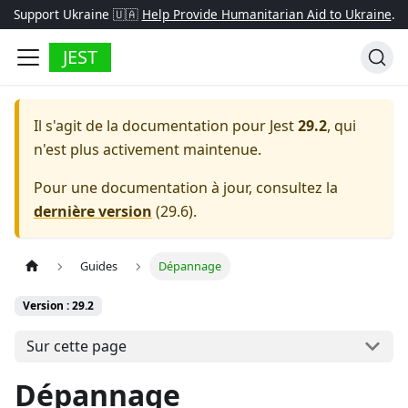
Support Ukraine 🇺🇦
Help Provide Humanitarian Aid to Ukraine
.
JEST
Il s'agit de la documentation pour
Jest
29.2
, qui
n'est plus activement maintenue.
Pour une documentation à jour, consultez la
dernière version
(
29.6
).
Guides
Dépannage
Version : 29.2
Sur cette page
Dépannage