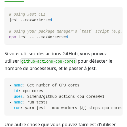
# Using Jest CLI
jest --maxWorkers
=
4
# Using your package manager's `test` script (e.g. w
npm
test
 -- --maxWorkers
=
4
Si vous utilisez des actions GitHub, vous pouvez
utiliser
pour détecter le
github-actions-cpu-cores
nombre de processeurs, et le passer à Jest.
-
name
:
 Get number of CPU cores
id
:
 cpu
-
cores
uses
:
 SimenB/github
-
actions
-
cpu
-
cores@v1
-
name
:
 run tests
run
:
 yarn jest 
-
-
max
-
workers $
{
{
 steps.cpu
-
cores.o
Une autre chose que vous pouvez faire est d'utiliser