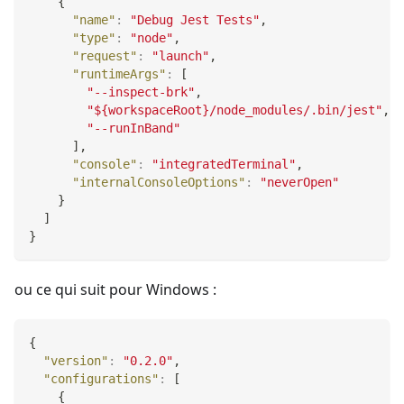
{
"name"
:
"Debug Jest Tests"
,
"type"
:
"node"
,
"request"
:
"launch"
,
"runtimeArgs"
:
[
"--inspect-brk"
,
"${workspaceRoot}/node_modules/.bin/jest"
,
"--runInBand"
]
,
"console"
:
"integratedTerminal"
,
"internalConsoleOptions"
:
"neverOpen"
}
]
}
ou ce qui suit pour Windows :
{
"version"
:
"0.2.0"
,
"configurations"
:
[
{