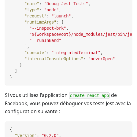
"name"
:
"Debug Jest Tests"
,
"type"
:
"node"
,
"request"
:
"launch"
,
"runtimeArgs"
:
[
"--inspect-brk"
,
"${workspaceRoot}/node_modules/jest/bin/jest
"--runInBand"
]
,
"console"
:
"integratedTerminal"
,
"internalConsoleOptions"
:
"neverOpen"
}
]
}
Si vous utilisez l'application
de
create-react-app
Facebook, vous pouvez déboguer vos tests Jest avec la
configuration suivante :
{
"version"
:
"0.2.0"
,