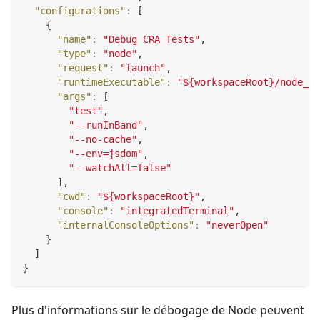
"configurations"
:
[
{
"name"
:
"Debug CRA Tests"
,
"type"
:
"node"
,
"request"
:
"launch"
,
"runtimeExecutable"
:
"${workspaceRoot}/node_mo
"args"
:
[
"test"
,
"--runInBand"
,
"--no-cache"
,
"--env=jsdom"
,
"--watchAll=false"
]
,
"cwd"
:
"${workspaceRoot}"
,
"console"
:
"integratedTerminal"
,
"internalConsoleOptions"
:
"neverOpen"
}
]
}
Plus d'informations sur le débogage de Node peuvent