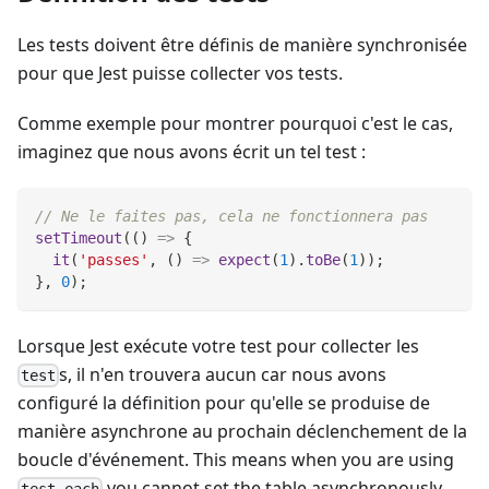
Les tests doivent être définis de manière synchronisée
pour que Jest puisse collecter vos tests.
Comme exemple pour montrer pourquoi c'est le cas,
imaginez que nous avons écrit un tel test :
// Ne le faites pas, cela ne fonctionnera pas
setTimeout
(
(
)
=>
{
it
(
'passes'
,
(
)
=>
expect
(
1
)
.
toBe
(
1
)
)
;
}
,
0
)
;
Lorsque Jest exécute votre test pour collecter les
s, il n'en trouvera aucun car nous avons
test
configuré la définition pour qu'elle se produise de
manière asynchrone au prochain déclenchement de la
boucle d'événement. This means when you are using
you cannot set the table asynchronously