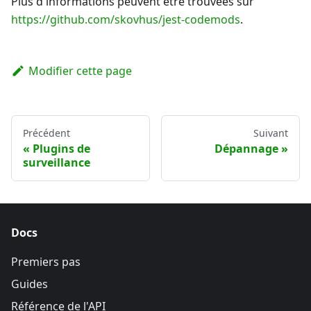
Plus d'informations peuvent être trouvées sur
https://github.com/skovhus/jest-codemods
.
Modifier cette page
Précédent
Suivant
Plugins de
Dépannage
surveillance
Docs
Premiers pas
Guides
Référence de l'API