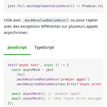
jest
.
fn
(
)
.
mockImplementationOnce
(
(
)
=>
Promise
.
rejec
Utile avec
ou pour rejeter
.mockResolvedValueOnce()
avec des exceptions différentes sur plusieurs appels
asynchrones :
JavaScript
TypeScript
test
(
'async test'
,
async
(
)
=>
{
const
 asyncMock 
=
 jest
.
fn
(
)
.
mockResolvedValueOnce
(
'premier appel'
)
.
mockRejectedValueOnce
(
new
Error
(
'Async error me
await
asyncMock
(
)
;
// 'premier appel'
await
asyncMock
(
)
;
// lève 'Async error message'
}
)
;