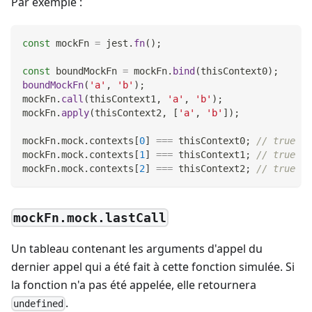
Par exemple :
const
 mockFn 
=
 jest
.
fn
(
)
;
const
 boundMockFn 
=
 mockFn
.
bind
(
thisContext0
)
;
boundMockFn
(
'a'
,
'b'
)
;
mockFn
.
call
(
thisContext1
,
'a'
,
'b'
)
;
mockFn
.
apply
(
thisContext2
,
[
'a'
,
'b'
]
)
;
mockFn
.
mock
.
contexts
[
0
]
===
 thisContext0
;
// true
mockFn
.
mock
.
contexts
[
1
]
===
 thisContext1
;
// true
mockFn
.
mock
.
contexts
[
2
]
===
 thisContext2
;
// true
mockFn.mock.lastCall
Un tableau contenant les arguments d'appel du
dernier appel qui a été fait à cette fonction simulée. Si
la fonction n'a pas été appelée, elle retournera
.
undefined