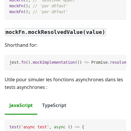
mockFn
(
)
;
// 'par défaut'
mockFn
(
)
;
// 'par défaut'
mockFn.mockResolvedValue(value)
Shorthand for:
jest
.
fn
(
)
.
mockImplementation
(
(
)
=>
Promise
.
resolve
(
v
Utile pour simuler les fonctions asynchrones dans les
tests asynchrones :
JavaScript
TypeScript
test
(
'async test'
,
async
(
)
=>
{