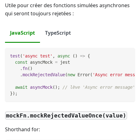
Utile pour créer des fonctions simulées asynchrones
qui seront toujours rejetées :
JavaScript
TypeScript
test
(
'async test'
,
async
(
)
=>
{
const
 asyncMock 
=
 jest
.
fn
(
)
.
mockRejectedValue
(
new
Error
(
'Async error messag
await
asyncMock
(
)
;
// lève 'Async error message'
}
)
;
mockFn.mockRejectedValueOnce(value)
Shorthand for: