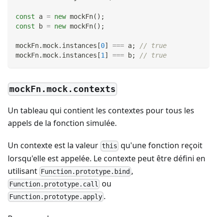
const
 a 
=
new
mockFn
(
)
;
const
 b 
=
new
mockFn
(
)
;
mockFn
.
mock
.
instances
[
0
]
===
 a
;
// true
mockFn
.
mock
.
instances
[
1
]
===
 b
;
// true
mockFn.mock.contexts
Un tableau qui contient les contextes pour tous les
appels de la fonction simulée.
Un contexte est la valeur
qu'une fonction reçoit
this
lorsqu'elle est appelée. Le contexte peut être défini en
utilisant
,
Function.prototype.bind
ou
Function.prototype.call
.
Function.prototype.apply