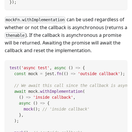
}
)
;
can be used regardless of
mockFn.withImplementation
whether or not the callback is asynchronous (returns a
). If the callback is asynchronous a promise
thenable
will be returned. Awaiting the promise will await the
callback and reset the implementation.
test
(
'async test'
,
async
(
)
=>
{
const
 mock 
=
 jest
.
fn
(
(
)
=>
'outside callback'
)
;
// We await this call since the callback is async
await
 mock
.
withImplementation
(
(
)
=>
'inside callback'
,
async
(
)
=>
{
mock
(
)
;
// 'inside callback'
}
,
)
;