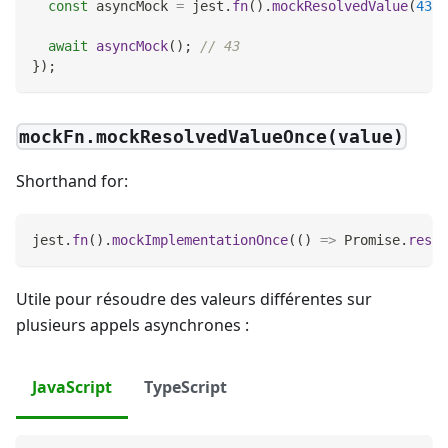
const
 asyncMock 
=
 jest
.
fn
(
)
.
mockResolvedValue
(
43
)
;
await
asyncMock
(
)
;
// 43
}
)
;
mockFn.mockResolvedValueOnce(value)
Shorthand for:
jest
.
fn
(
)
.
mockImplementationOnce
(
(
)
=>
Promise
.
resol
Utile pour résoudre des valeurs différentes sur
plusieurs appels asynchrones :
JavaScript
TypeScript