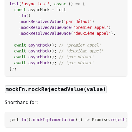
test
(
'async test'
,
async
(
)
=>
{
const
 asyncMock 
=
 jest
.
fn
(
)
.
mockResolvedValue
(
'par défaut'
)
.
mockResolvedValueOnce
(
'premier appel'
)
.
mockResolvedValueOnce
(
'deuxième appel'
)
;
await
asyncMock
(
)
;
// 'premier appel'
await
asyncMock
(
)
;
// 'deuxième appel'
await
asyncMock
(
)
;
// 'par défaut'
await
asyncMock
(
)
;
// 'par défaut'
}
)
;
mockFn.mockRejectedValue(value)
Shorthand for:
jest
.
fn
(
)
.
mockImplementation
(
(
)
=>
Promise
.
reject
(
va