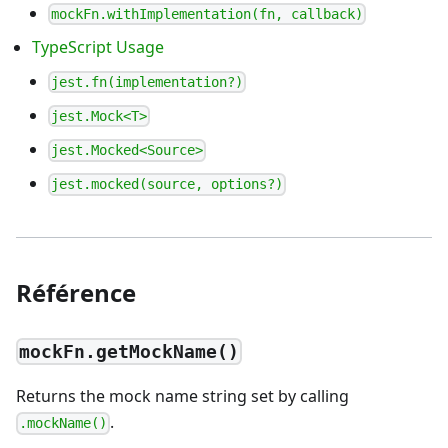
mockFn.withImplementation(fn, callback)
TypeScript Usage
jest.fn(implementation?)
jest.Mock<T>
jest.Mocked<Source>
jest.mocked(source, options?)
Référence
mockFn.getMockName()
Returns the mock name string set by calling
.
.mockName()