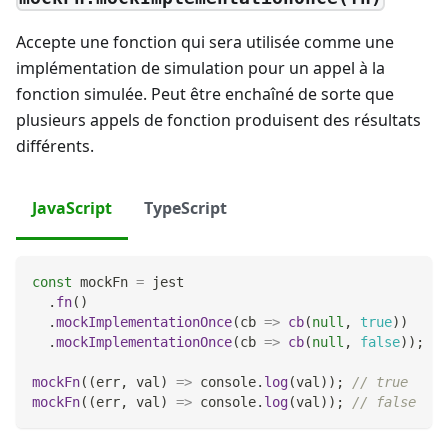
Accepte une fonction qui sera utilisée comme une
implémentation de simulation pour un appel à la
fonction simulée. Peut être enchaîné de sorte que
plusieurs appels de fonction produisent des résultats
différents.
JavaScript
TypeScript
const
 mockFn 
=
 jest
.
fn
(
)
.
mockImplementationOnce
(
cb
=>
cb
(
null
,
true
)
)
.
mockImplementationOnce
(
cb
=>
cb
(
null
,
false
)
)
;
mockFn
(
(
err
,
 val
)
=>
console
.
log
(
val
)
)
;
// true
mockFn
(
(
err
,
 val
)
=>
console
.
log
(
val
)
)
;
// false