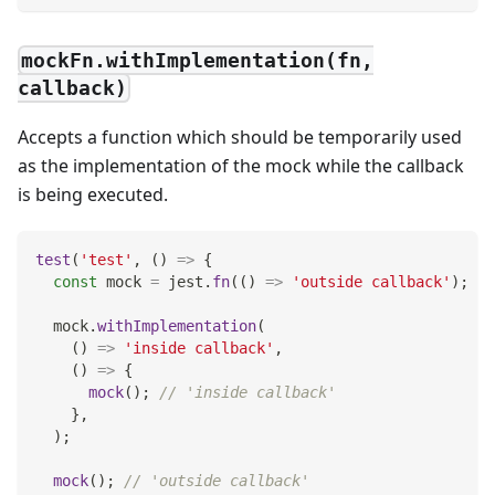
mockFn.withImplementation(fn,
callback)
Accepts a function which should be temporarily used
as the implementation of the mock while the callback
is being executed.
test
(
'test'
,
(
)
=>
{
const
 mock 
=
 jest
.
fn
(
(
)
=>
'outside callback'
)
;
  mock
.
withImplementation
(
(
)
=>
'inside callback'
,
(
)
=>
{
mock
(
)
;
// 'inside callback'
}
,
)
;
mock
(
)
;
// 'outside callback'