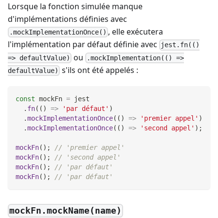
Lorsque la fonction simulée manque
d'implémentations définies avec
, elle exécutera
.mockImplementationOnce()
l'implémentation par défaut définie avec
jest.fn(()
ou
=> defaultValue)
.mockImplementation(() =>
s'ils ont été appelés :
defaultValue)
const
 mockFn 
=
 jest
.
fn
(
(
)
=>
'par défaut'
)
.
mockImplementationOnce
(
(
)
=>
'premier appel'
)
.
mockImplementationOnce
(
(
)
=>
'second appel'
)
;
mockFn
(
)
;
// 'premier appel'
mockFn
(
)
;
// 'second appel'
mockFn
(
)
;
// 'par défaut'
mockFn
(
)
;
// 'par défaut'
mockFn.mockName(name)