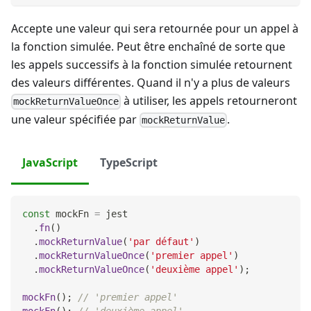
Accepte une valeur qui sera retournée pour un appel à
la fonction simulée. Peut être enchaîné de sorte que
les appels successifs à la fonction simulée retournent
des valeurs différentes. Quand il n'y a plus de valeurs
à utiliser, les appels retourneront
mockReturnValueOnce
une valeur spécifiée par
.
mockReturnValue
JavaScript
TypeScript
const
 mockFn 
=
 jest
.
fn
(
)
.
mockReturnValue
(
'par défaut'
)
.
mockReturnValueOnce
(
'premier appel'
)
.
mockReturnValueOnce
(
'deuxième appel'
)
;
mockFn
(
)
;
// 'premier appel'
mockFn
(
)
;
// 'deuxième appel'