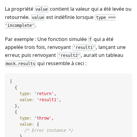
La propriété
contient la valeur qui a été levée ou
value
retournée.
est indéfinie lorsque
value
type ===
.
'incomplete'
Par exemple : Une fonction simulée
qui a été
f
appelée trois fois, renvoyant
, lançant une
'result1'
erreur, puis renvoyant
, aurait un tableau
'result2'
qui ressemble à ceci :
mock.results
[
{
type
:
'return'
,
value
:
'result1'
,
}
,
{
type
:
'throw'
,
value
:
{
/* Error instance */
}
,