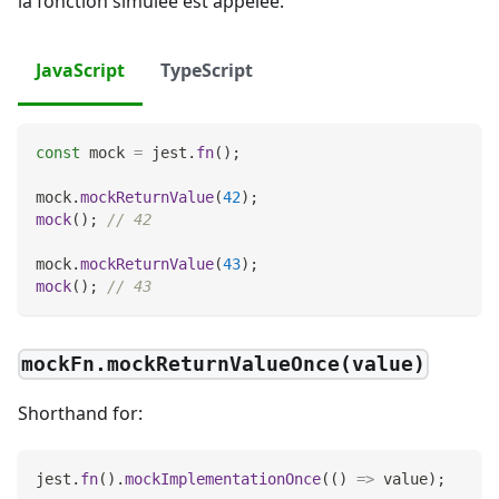
la fonction simulée est appelée.
JavaScript
TypeScript
const
 mock 
=
 jest
.
fn
(
)
;
mock
.
mockReturnValue
(
42
)
;
mock
(
)
;
// 42
mock
.
mockReturnValue
(
43
)
;
mock
(
)
;
// 43
mockFn.mockReturnValueOnce(value)
Shorthand for:
jest
.
fn
(
)
.
mockImplementationOnce
(
(
)
=>
 value
)
;