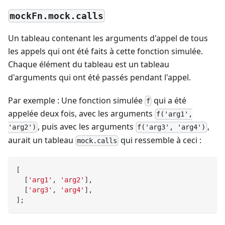
mockFn.mock.calls
Un tableau contenant les arguments d'appel de tous
les appels qui ont été faits à cette fonction simulée.
Chaque élément du tableau est un tableau
d'arguments qui ont été passés pendant l'appel.
Par exemple : Une fonction simulée
qui a été
f
appelée deux fois, avec les arguments
f('arg1',
, puis avec les arguments
,
'arg2')
f('arg3', 'arg4')
aurait un tableau
qui ressemble à ceci :
mock.calls
[
[
'arg1'
,
'arg2'
]
,
[
'arg3'
,
'arg4'
]
,
]
;