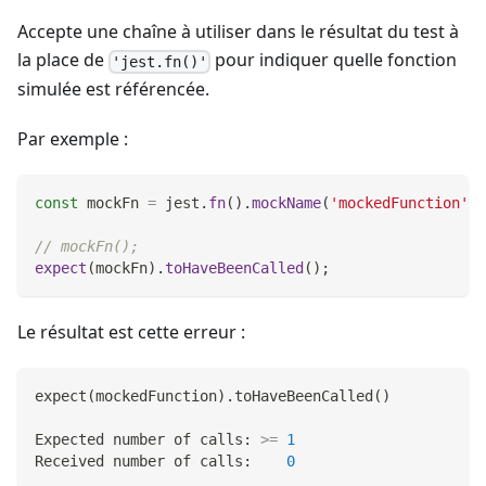
Accepte une chaîne à utiliser dans le résultat du test à
la place de
pour indiquer quelle fonction
'jest.fn()'
simulée est référencée.
Par exemple :
const
 mockFn 
=
 jest
.
fn
(
)
.
mockName
(
'mockedFunction'
)
;
// mockFn();
expect
(
mockFn
)
.
toHaveBeenCalled
(
)
;
Le résultat est cette erreur :
expect
(
mockedFunction
)
.toHaveBeenCalled
(
)
Expected number of calls: 
>=
1
Received number of calls:    
0