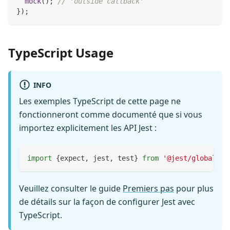
mock
(
)
;
// 'outside callback'
}
)
;
TypeScript Usage
INFO
Les exemples TypeScript de cette page ne
fonctionneront comme documenté que si vous
importez explicitement les API Jest :
import
{
expect
,
 jest
,
 test
}
from
'@jest/globals'
;
Veuillez consulter le guide
Premiers pas
pour plus
de détails sur la façon de configurer Jest avec
TypeScript.