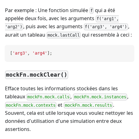
Par exemple : Une fonction simulée
qui a été
f
appelée deux fois, avec les arguments
f('arg1',
, puis avec les arguments
,
'arg2')
f('arg3', 'arg4')
aurait un tableau
qui ressemble à ceci :
mock.lastCall
[
'arg3'
,
'arg4'
]
;
mockFn.mockClear()
Efface toutes les informations stockées dans les
tableaux
,
,
mockFn.mock.calls
mockFn.mock.instances
et
.
mockFn.mock.contexts
mockFn.mock.results
Souvent, cela est utile lorsque vous voulez nettoyer les
données d'utilisation d'une simulation entre deux
assertions.