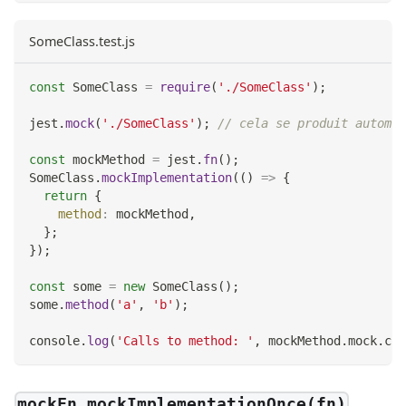
SomeClass.test.js
const
SomeClass
=
require
(
'./SomeClass'
)
;
jest
.
mock
(
'./SomeClass'
)
;
// cela se produit automat
const
 mockMethod 
=
 jest
.
fn
(
)
;
SomeClass
.
mockImplementation
(
(
)
=>
{
return
{
method
:
 mockMethod
,
}
;
}
)
;
const
 some 
=
new
SomeClass
(
)
;
some
.
method
(
'a'
,
'b'
)
;
console
.
log
(
'Calls to method: '
,
 mockMethod
.
mock
.
cal
mockFn.mockImplementationOnce(fn)