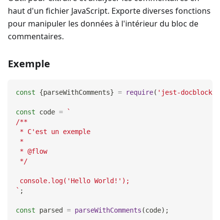
haut d'un fichier JavaScript. Exporte diverses fonctions
pour manipuler les données à l'intérieur du bloc de
commentaires.
Exemple
const
{
parseWithComments
}
=
require
(
'jest-docblock'
)
const
 code 
=
`
/**
 * C'est un exemple
 *
 * @flow
 */
 console.log('Hello World!');
`
;
const
 parsed 
=
parseWithComments
(
code
)
;