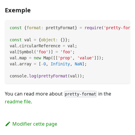
Exemple
const
{
format
:
 prettyFormat
}
=
require
(
'pretty-forma
const
 val 
=
{
object
:
{
}
}
;
val
.
circularReference
=
 val
;
val
[
Symbol
(
'foo'
)
]
=
'foo'
;
val
.
map
=
new
Map
(
[
[
'prop'
,
'value'
]
]
)
;
val
.
array
=
[
-
0
,
Infinity
,
NaN
]
;
console
.
log
(
prettyFormat
(
val
)
)
;
You can read more about
in the
pretty-format
readme file
.
Modifier cette page