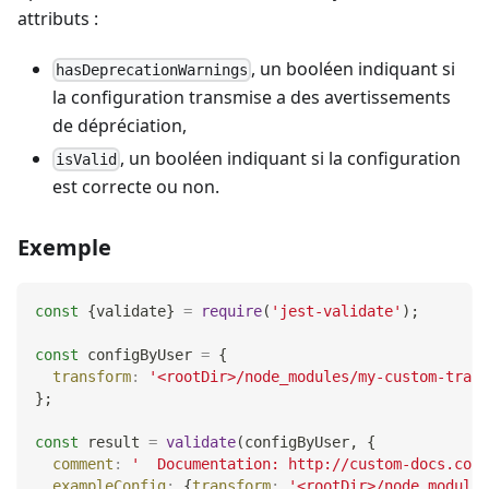
attributs :
, un booléen indiquant si
hasDeprecationWarnings
la configuration transmise a des avertissements
de dépréciation,
, un booléen indiquant si la configuration
isValid
est correcte ou non.
Exemple
const
{
validate
}
=
require
(
'jest-validate'
)
;
const
 configByUser 
=
{
transform
:
'<rootDir>/node_modules/my-custom-trans
}
;
const
 result 
=
validate
(
configByUser
,
{
comment
:
'  Documentation: http://custom-docs.com'
exampleConfig
:
{
transform
:
'<rootDir>/node_modules