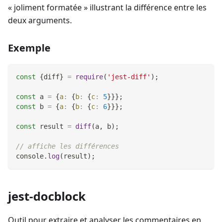
« joliment formatée » illustrant la différence entre les
deux arguments.
Exemple
const
{
diff
}
=
require
(
'jest-diff'
)
;
const
 a 
=
{
a
:
{
b
:
{
c
:
5
}
}
}
;
const
 b 
=
{
a
:
{
b
:
{
c
:
6
}
}
}
;
const
 result 
=
diff
(
a
,
 b
)
;
// affiche les différences
console
.
log
(
result
)
;
jest-docblock
Outil pour extraire et analyser les commentaires en