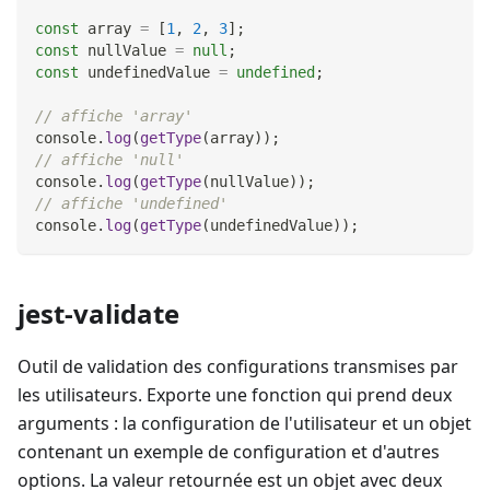
const
 array 
=
[
1
,
2
,
3
]
;
const
 nullValue 
=
null
;
const
 undefinedValue 
=
undefined
;
// affiche 'array'
console
.
log
(
getType
(
array
)
)
;
// affiche 'null'
console
.
log
(
getType
(
nullValue
)
)
;
// affiche 'undefined'
console
.
log
(
getType
(
undefinedValue
)
)
;
jest-validate
Outil de validation des configurations transmises par
les utilisateurs. Exporte une fonction qui prend deux
arguments : la configuration de l'utilisateur et un objet
contenant un exemple de configuration et d'autres
options. La valeur retournée est un objet avec deux