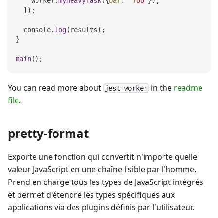
    worker
.
myHeavyTask
(
{
bar
:
'foo'
}
)
,
]
)
;
console
.
log
(
results
)
;
}
main
(
)
;
You can read more about
in the
readme
jest-worker
file
.
pretty-format
Exporte une fonction qui convertit n'importe quelle
valeur JavaScript en une chaîne lisible par l'homme.
Prend en charge tous les types de JavaScript intégrés
et permet d'étendre les types spécifiques aux
applications via des plugins définis par l'utilisateur.