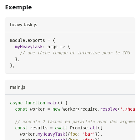
Exemple
heavy-task.js
module
.
exports
=
{
myHeavyTask
:
args
=>
{
// une tâche longue et intensive pour le CPU.
}
,
}
;
main.js
async
function
main
(
)
{
const
 worker 
=
new
Worker
(
require
.
resolve
(
'./heavy
// exécute 2 tâches en parallèle avec des argument
const
 results 
=
await
Promise
.
all
(
[
    worker
.
myHeavyTask
(
{
foo
:
'bar'
}
)
,