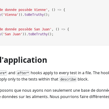
de donnée possède Vienne'
,
(
)
=>
{
y
(
'Vienna'
)
)
.
toBeTruthy
(
)
;
de donnée possède San Juan'
,
(
)
=>
{
y
(
'San Juan'
)
)
.
toBeTruthy
(
)
;
'application
and
hooks apply to every test in a file. The hoo
ore*
after*
ply only to the tests within that
block.
describe
posons que nous ayons non seulement une base de données 
 données sur les aliments. Nous pourrions faire différente