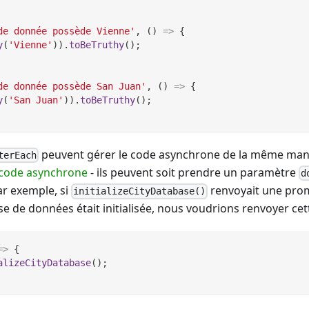
de donnée possède Vienne'
,
(
)
=>
{
y
(
'Vienne'
)
)
.
toBeTruthy
(
)
;
de donnée possède San Juan'
,
(
)
=>
{
y
(
'San Juan'
)
)
.
toBeTruthy
(
)
;
peuvent gérer le code asynchrone de la même man
terEach
 code asynchrone
- ils peuvent soit prendre un paramètre
d
r exemple, si
renvoyait une prom
initializeCityDatabase()
 de données était initialisée, nous voudrions renvoyer ce
=>
{
alizeCityDatabase
(
)
;