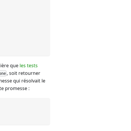
ière que
les tests
, soit retourner
one
esse qui résolvait le
tte promesse :