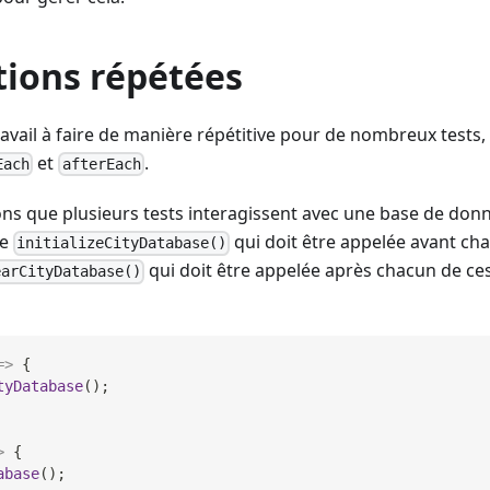
tions répétées
ravail à faire de manière répétitive pour de nombreux tests,
et
.
Each
afterEach
ns que plusieurs tests interagissent avec une base de donn
de
qui doit être appelée avant cha
initializeCityDatabase()
qui doit être appelée après chacun de ces
earCityDatabase()
=>
{
tyDatabase
(
)
;
>
{
abase
(
)
;