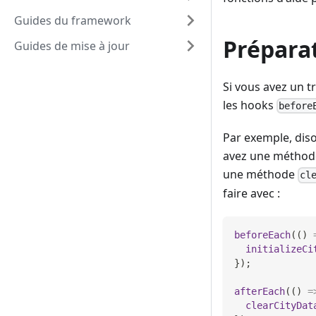
Guides du framework
Prépara
Guides de mise à jour
Si vous avez un t
les hooks
before
Par exemple, diso
avez une métho
une méthode
cl
faire avec :
beforeEach
(
(
)
initializeCi
}
)
;
afterEach
(
(
)
=
clearCityDat