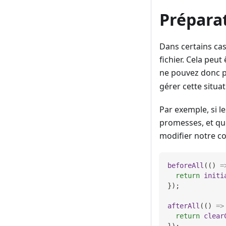
Prépara
Dans certains cas
fichier. Cela peu
ne pouvez donc p
gérer cette situat
Par exemple, si l
promesses, et que
modifier notre co
beforeAll
(
(
)
=
return
initi
}
)
;
afterAll
(
(
)
=>
return
clear
}
)
;