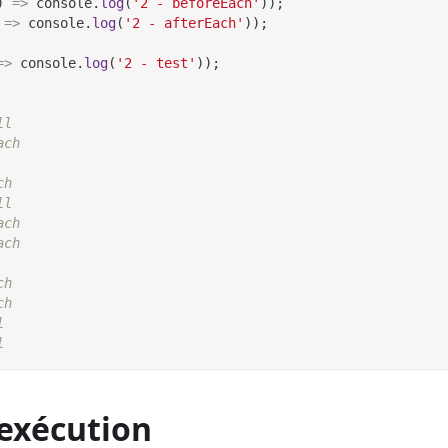
)
=>
console
.
log
(
'2 - beforeEach'
)
)
;
=>
console
.
log
(
'2 - afterEach'
)
)
;
=>
console
.
log
(
'2 - test'
)
)
;
ll
ach
ch
ll
ach
ach
ch
ch
l
l
'exécution