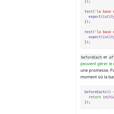
}
)
;
test
(
'la base 
expect
(
isCit
}
)
;
test
(
'la base 
expect
(
isCit
}
)
;
et
beforeEach
af
peuvent gérer le
une promesse. Pa
moment où la base
beforeEach
(
(
)
return
initi
}
)
;