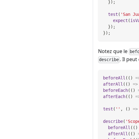
}
)
;
test
(
'San Ju
expect
(
isV
}
)
;
}
)
;
Notez que le
bef
. Il peu
describe
beforeAll
(
(
)
=
afterAll
(
(
)
=>
beforeEach
(
(
)
afterEach
(
(
)
=
test
(
''
,
(
)
=>
describe
(
'Scop
beforeAll
(
(
)
afterAll
(
(
)