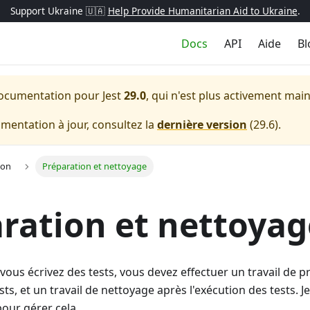
Support Ukraine 🇺🇦
Help Provide Humanitarian Aid to Ukraine
.
Docs
API
Aide
Bl
a documentation pour
Jest
29.0
, qui n'est plus activement mai
entation à jour, consultez la
dernière version
(
29.6
).
ion
Préparation et nettoyage
ration et nettoyag
vous écrivez des tests, vous devez effectuer un travail de 
sts, et un travail de nettoyage après l'exécution des tests. J
pour gérer cela.