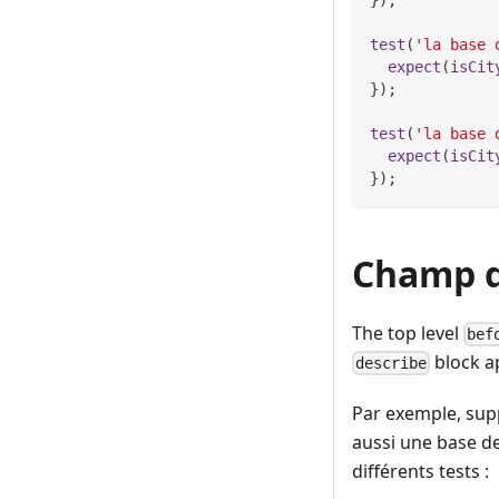
test
(
'la base 
expect
(
isCit
}
)
;
test
(
'la base 
expect
(
isCit
}
)
;
Champ d
The top level
bef
block ap
describe
Par exemple, sup
aussi une base de
différents tests :