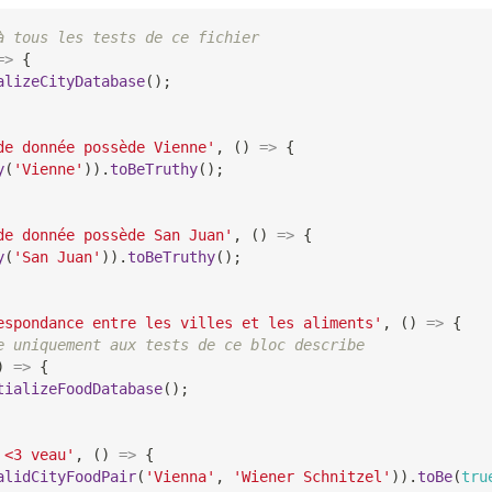
à tous les tests de ce fichier
=>
{
alizeCityDatabase
(
)
;
de donnée possède Vienne'
,
(
)
=>
{
y
(
'Vienne'
)
)
.
toBeTruthy
(
)
;
de donnée possède San Juan'
,
(
)
=>
{
y
(
'San Juan'
)
)
.
toBeTruthy
(
)
;
espondance entre les villes et les aliments'
,
(
)
=>
{
e uniquement aux tests de ce bloc describe
)
=>
{
tializeFoodDatabase
(
)
;
 <3 veau'
,
(
)
=>
{
alidCityFoodPair
(
'Vienna'
,
'Wiener Schnitzel'
)
)
.
toBe
(
tru