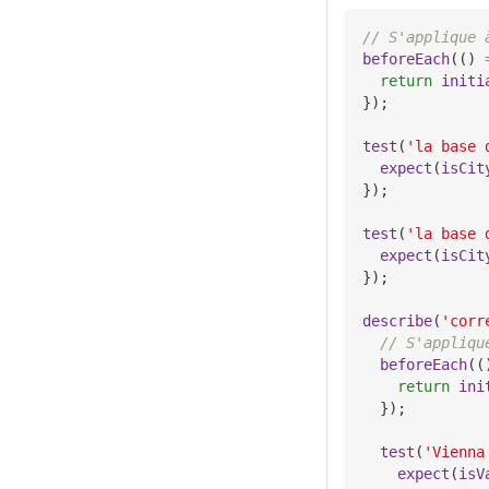
// S'applique 
beforeEach
(
(
)
return
initi
}
)
;
test
(
'la base 
expect
(
isCit
}
)
;
test
(
'la base 
expect
(
isCit
}
)
;
describe
(
'corr
// S'appliqu
beforeEach
(
(
return
ini
}
)
;
test
(
'Vienna
expect
(
isV