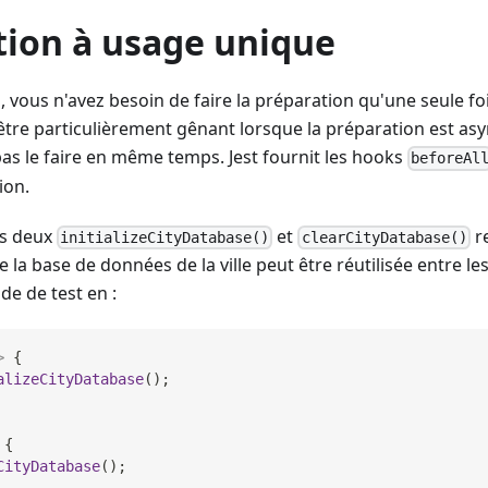
tion à usage unique
, vous n'avez besoin de faire la préparation qu'une seule fo
t être particulièrement gênant lorsque la préparation est as
as le faire en même temps. Jest fournit les hooks
beforeAl
ion.
es deux
et
r
initializeCityDatabase()
clearCityDatabase()
 la base de données de la ville peut être réutilisée entre le
de de test en :
>
{
alizeCityDatabase
(
)
;
{
CityDatabase
(
)
;