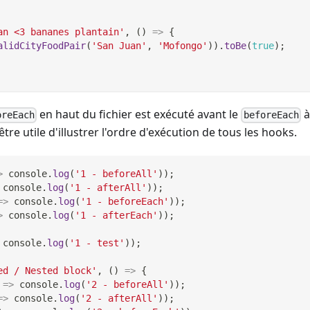
an <3 bananes plantain'
,
(
)
=>
{
alidCityFoodPair
(
'San Juan'
,
'Mofongo'
)
)
.
toBe
(
true
)
;
en haut du fichier est exécuté avant le
à
oreEach
beforeEach
t être utile d'illustrer l'ordre d'exécution de tous les hooks.
>
console
.
log
(
'1 - beforeAll'
)
)
;
console
.
log
(
'1 - afterAll'
)
)
;
=>
console
.
log
(
'1 - beforeEach'
)
)
;
>
console
.
log
(
'1 - afterEach'
)
)
;
console
.
log
(
'1 - test'
)
)
;
ed / Nested block'
,
(
)
=>
{
=>
console
.
log
(
'2 - beforeAll'
)
)
;
=>
console
.
log
(
'2 - afterAll'
)
)
;