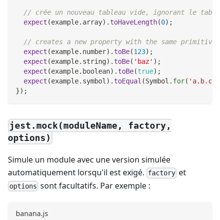
// crée un nouveau tableau vide, ignorant le table
expect
(
example
.
array
)
.
toHaveLength
(
0
)
;
// creates a new property with the same primitive 
expect
(
example
.
number
)
.
toBe
(
123
)
;
expect
(
example
.
string
)
.
toBe
(
'baz'
)
;
expect
(
example
.
boolean
)
.
toBe
(
true
)
;
expect
(
example
.
symbol
)
.
toEqual
(
Symbol
.
for
(
'a.b.c'
)
}
)
;
jest.mock(moduleName, factory,
options)
Simule un module avec une version simulée
automatiquement lorsqu'il est exigé.
et
factory
sont facultatifs. Par exemple :
options
banana.js