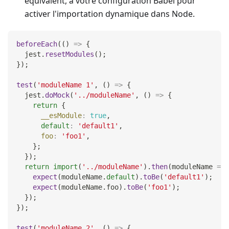
équivalent, à votre configuration Babel pour
activer l'importation dynamique dans Node.
beforeEach
(
(
)
=>
{
  jest
.
resetModules
(
)
;
}
)
;
test
(
'moduleName 1'
,
(
)
=>
{
  jest
.
doMock
(
'../moduleName'
,
(
)
=>
{
return
{
__esModule
:
true
,
default
:
'default1'
,
foo
:
'foo1'
,
}
;
}
)
;
return
import
(
'../moduleName'
)
.
then
(
moduleName
=>
expect
(
moduleName
.
default
)
.
toBe
(
'default1'
)
;
expect
(
moduleName
.
foo
)
.
toBe
(
'foo1'
)
;
}
)
;
}
)
;
test
(
'moduleName 2'
,
(
)
=>
{