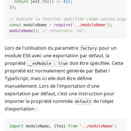
return
 jest
.
fn
(
(
)
=>
42
)
;
}
)
;
// Exécute la fonction spécifiée comme second argume
const
 moduleName 
=
require
(
'../moduleName'
)
;
moduleName
(
)
;
// retournera '42';
Lors de l'utilisation du paramètre
pour un
factory
module ES6 avec une exportation par défaut, la
propriété
doit être spécifiée. Cette
__esModule : true
propriété est normalement générée par Babel /
TypeScript, mais ici elle doit être définie
manuellement. Lors de l'importation d'une
exportation par défaut, c'est une instruction pour
importer la propriété nommée
de l'objet
default
d'exportation :
import
moduleName
,
{
foo
}
from
'../moduleName'
;