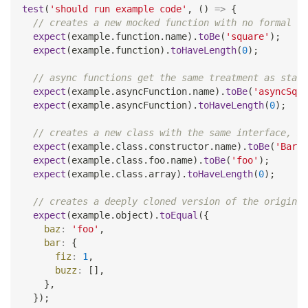
test
(
'should run example code'
,
(
)
=>
{
// creates a new mocked function with no formal ar
expect
(
example
.
function
.
name
)
.
toBe
(
'square'
)
;
expect
(
example
.
function
)
.
toHaveLength
(
0
)
;
// async functions get the same treatment as stand
expect
(
example
.
asyncFunction
.
name
)
.
toBe
(
'asyncSqua
expect
(
example
.
asyncFunction
)
.
toHaveLength
(
0
)
;
// creates a new class with the same interface, me
expect
(
example
.
class
.
constructor
.
name
)
.
toBe
(
'Bar'
)
expect
(
example
.
class
.
foo
.
name
)
.
toBe
(
'foo'
)
;
expect
(
example
.
class
.
array
)
.
toHaveLength
(
0
)
;
// creates a deeply cloned version of the original
expect
(
example
.
object
)
.
toEqual
(
{
baz
:
'foo'
,
bar
:
{
fiz
:
1
,
buzz
:
[
]
,
}
,
}
)
;