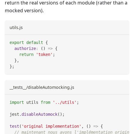
return the real versions of each module (rather than a
mocked version).
utils.js
export
default
{
authorize
:
(
)
=>
{
return
'token'
;
}
,
}
;
__tests__/disableAutomocking.js
import
utils
from
'../utils'
;
jest
.
disableAutomock
(
)
;
test
(
'original implementation'
,
(
)
=>
{
// maintenant nous avons l'implémentation original