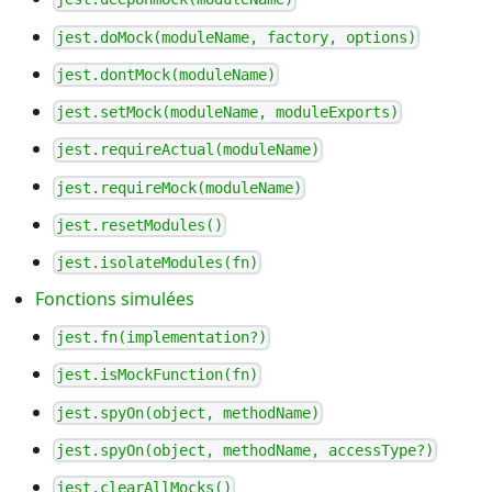
jest.doMock(moduleName, factory, options)
jest.dontMock(moduleName)
jest.setMock(moduleName, moduleExports)
jest.requireActual(moduleName)
jest.requireMock(moduleName)
jest.resetModules()
jest.isolateModules(fn)
Fonctions simulées
jest.fn(implementation?)
jest.isMockFunction(fn)
jest.spyOn(object, methodName)
jest.spyOn(object, methodName, accessType?)
jest.clearAllMocks()