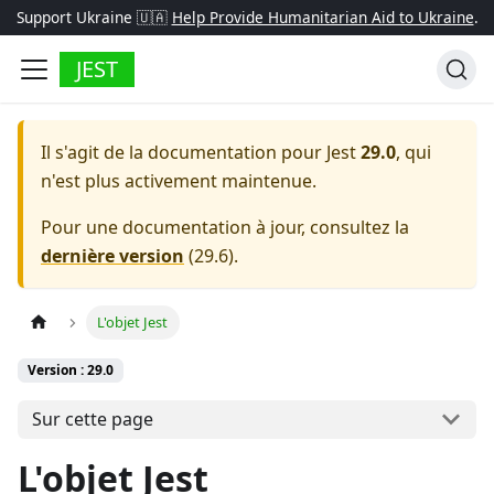
Support Ukraine 🇺🇦
Help Provide Humanitarian Aid to Ukraine
.
JEST
Il s'agit de la documentation pour
Jest
29.0
, qui
n'est plus activement maintenue.
Pour une documentation à jour, consultez la
dernière version
(
29.6
).
L'objet Jest
Version : 29.0
Sur cette page
L'objet Jest