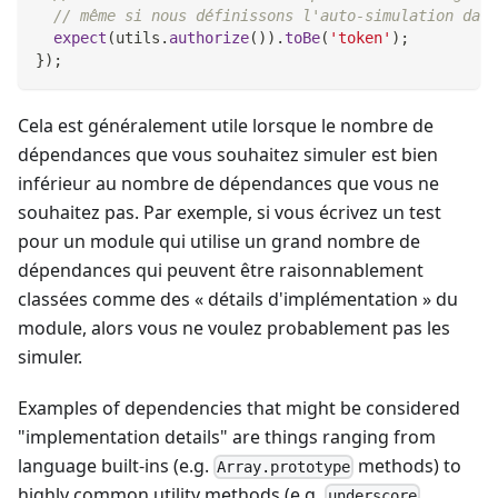
// même si nous définissons l'auto-simulation dans
expect
(
utils
.
authorize
(
)
)
.
toBe
(
'token'
)
;
}
)
;
Cela est généralement utile lorsque le nombre de
dépendances que vous souhaitez simuler est bien
inférieur au nombre de dépendances que vous ne
souhaitez pas. Par exemple, si vous écrivez un test
pour un module qui utilise un grand nombre de
dépendances qui peuvent être raisonnablement
classées comme des « détails d'implémentation » du
module, alors vous ne voulez probablement pas les
simuler.
Examples of dependencies that might be considered
"implementation details" are things ranging from
language built-ins (e.g.
methods) to
Array.prototype
highly common utility methods (e.g.
,
underscore