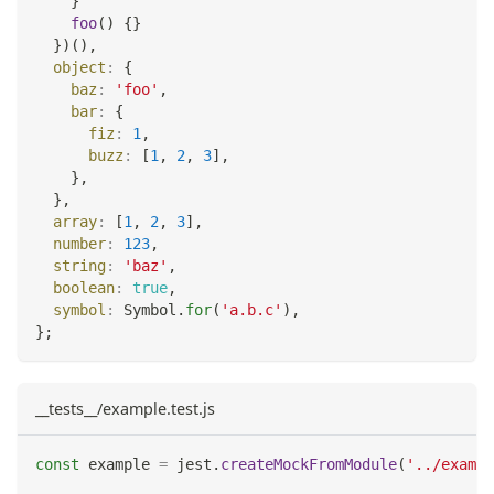
}
foo
(
)
{
}
}
)
(
)
,
object
:
{
baz
:
'foo'
,
bar
:
{
fiz
:
1
,
buzz
:
[
1
,
2
,
3
]
,
}
,
}
,
array
:
[
1
,
2
,
3
]
,
number
:
123
,
string
:
'baz'
,
boolean
:
true
,
symbol
:
Symbol
.
for
(
'a.b.c'
)
,
}
;
__tests__/example.test.js
const
 example 
=
 jest
.
createMockFromModule
(
'../exampl