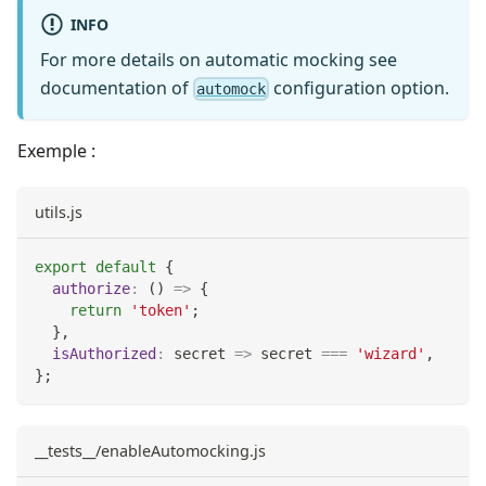
INFO
For more details on automatic mocking see
documentation of
configuration option.
automock
Exemple :
utils.js
export
default
{
authorize
:
(
)
=>
{
return
'token'
;
}
,
isAuthorized
:
secret
=>
 secret 
===
'wizard'
,
}
;
__tests__/enableAutomocking.js