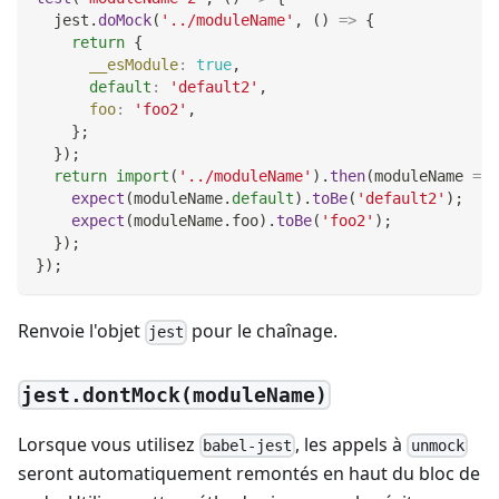
  jest
.
doMock
(
'../moduleName'
,
(
)
=>
{
return
{
__esModule
:
true
,
default
:
'default2'
,
foo
:
'foo2'
,
}
;
}
)
;
return
import
(
'../moduleName'
)
.
then
(
moduleName
=>
expect
(
moduleName
.
default
)
.
toBe
(
'default2'
)
;
expect
(
moduleName
.
foo
)
.
toBe
(
'foo2'
)
;
}
)
;
}
)
;
Renvoie l'objet
pour le chaînage.
jest
jest.dontMock(moduleName)
Lorsque vous utilisez
, les appels à
babel-jest
unmock
seront automatiquement remontés en haut du bloc de