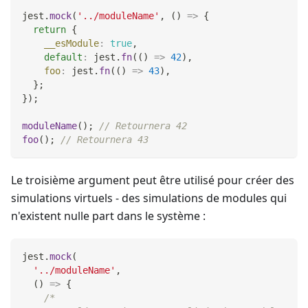
jest
.
mock
(
'../moduleName'
,
(
)
=>
{
return
{
__esModule
:
true
,
default
:
 jest
.
fn
(
(
)
=>
42
)
,
foo
:
 jest
.
fn
(
(
)
=>
43
)
,
}
;
}
)
;
moduleName
(
)
;
// Retournera 42
foo
(
)
;
// Retournera 43
Le troisième argument peut être utilisé pour créer des
simulations virtuels - des simulations de modules qui
n'existent nulle part dans le système :
jest
.
mock
(
'../moduleName'
,
(
)
=>
{
/*