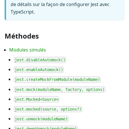
de détails sur la façon de configurer Jest avec
TypeScript.
Méthodes
Modules simulés
jest.disableAutomock()
jest.enableAutomock()
jest.createMockFromModule(moduleName)
jest.mock(moduleName, factory, options)
jest.Mocked<Source>
jest.mocked(source, options?)
jest.unmock(moduleName)
jest.deepUnmock(moduleName)