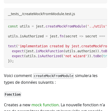
__tests__/createMockFromModule.test.js
const
 utils 
=
 jest
.
createMockFromModule
(
'../utils'
)
;
utils
.
isAuthorized
=
 jest
.
fn
(
secret
=>
 secret 
===
'n
test
(
'implementation created by jest.createMockFromM
expect
(
jest
.
isMockFunction
(
utils
.
authorize
)
)
.
toBe
(
expect
(
utils
.
isAuthorized
(
'not wizard'
)
)
.
toBe
(
true
}
)
;
Voici comment
simulera les
createMockFromModule
types de données suivants :
Fonction
Creates a new
mock function
. La nouvelle fonction n'a