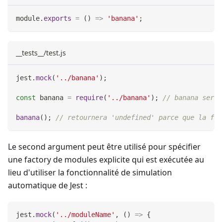
module
.
exports
=
(
)
=>
'banana'
;
__tests__/test.js
jest
.
mock
(
'../banana'
)
;
const
 banana 
=
require
(
'../banana'
)
;
// banana sera 
banana
(
)
;
// retournera 'undefined' parce que la fon
Le second argument peut être utilisé pour spécifier
une factory de modules explicite qui est exécutée au
lieu d'utiliser la fonctionnalité de simulation
automatique de Jest :
jest
.
mock
(
'../moduleName'
,
(
)
=>
{