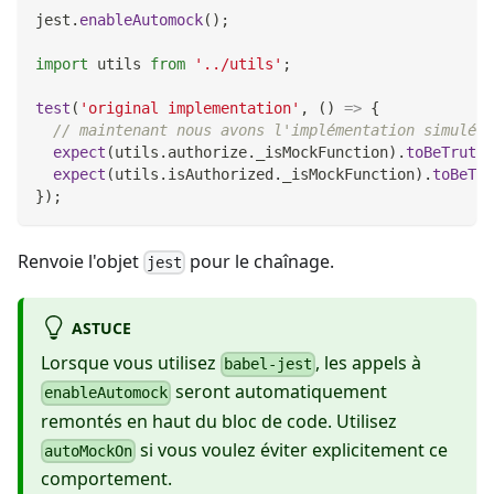
jest
.
enableAutomock
(
)
;
import
utils
from
'../utils'
;
test
(
'original implementation'
,
(
)
=>
{
// maintenant nous avons l'implémentation simulée,
expect
(
utils
.
authorize
.
_isMockFunction
)
.
toBeTruthy
expect
(
utils
.
isAuthorized
.
_isMockFunction
)
.
toBeTru
}
)
;
Renvoie l'objet
pour le chaînage.
jest
ASTUCE
Lorsque vous utilisez
, les appels à
babel-jest
seront automatiquement
enableAutomock
remontés en haut du bloc de code. Utilisez
si vous voulez éviter explicitement ce
autoMockOn
comportement.