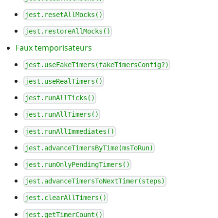
jest.resetAllMocks()
jest.restoreAllMocks()
Faux temporisateurs
jest.useFakeTimers(fakeTimersConfig?)
jest.useRealTimers()
jest.runAllTicks()
jest.runAllTimers()
jest.runAllImmediates()
jest.advanceTimersByTime(msToRun)
jest.runOnlyPendingTimers()
jest.advanceTimersToNextTimer(steps)
jest.clearAllTimers()
jest.getTimerCount()