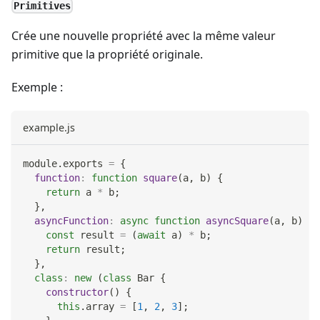
Primitives
Crée une nouvelle propriété avec la même valeur
primitive que la propriété originale.
Exemple :
example.js
module
.
exports
=
{
function
:
function
square
(
a
,
 b
)
{
return
 a 
*
 b
;
}
,
asyncFunction
:
async
function
asyncSquare
(
a
,
 b
)
{
const
 result 
=
(
await
 a
)
*
 b
;
return
 result
;
}
,
class
:
new
(
class
Bar
{
constructor
(
)
{
this
.
array
=
[
1
,
2
,
3
]
;