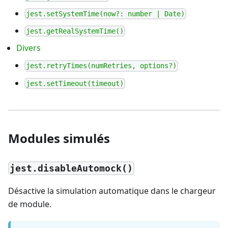
jest.setSystemTime(now?: number | Date)
jest.getRealSystemTime()
Divers
jest.retryTimes(numRetries, options?)
jest.setTimeout(timeout)
Modules simulés
jest.disableAutomock()
Désactive la simulation automatique dans le chargeur
de module.