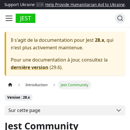
Support Ukraine 🇺🇦
Help Provide Humanitarian Aid to Ukraine
.
JEST
Il s'agit de la documentation pour
Jest
28.x
, qui
n'est plus activement maintenue.
Pour une documentation à jour, consultez la
dernière version
(
29.6
).
Introduction
Jest Community
Version : 28.x
Sur cette page
Jest Community