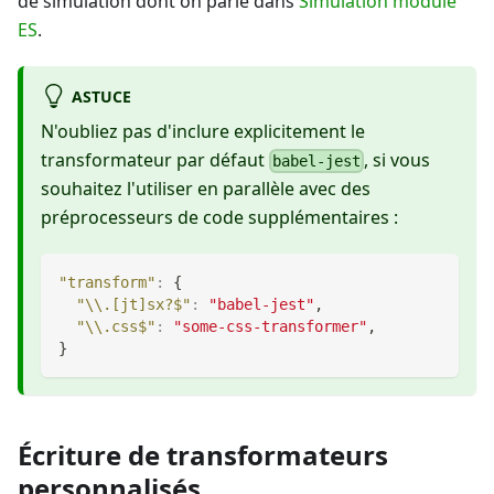
de simulation dont on parle dans
Simulation module
ES
.
ASTUCE
N'oubliez pas d'inclure explicitement le
transformateur par défaut
, si vous
babel-jest
souhaitez l'utiliser en parallèle avec des
préprocesseurs de code supplémentaires :
"transform"
:
{
"\\.[jt]sx?$"
:
"babel-jest"
,
"\\.css$"
:
"some-css-transformer"
,
}
Écriture de transformateurs
personnalisés