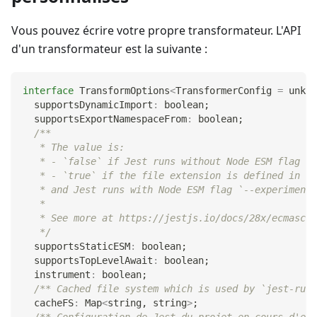
Vous pouvez écrire votre propre transformateur. L'API
d'un transformateur est la suivante :
interface
TransformOptions
<
TransformerConfig 
=
unkno
  supportsDynamicImport
:
boolean
;
  supportsExportNamespaceFrom
:
boolean
;
/**
   * The value is:
   * - `false` if Jest runs without Node ESM flag `-
   * - `true` if the file extension is defined in [e
   * and Jest runs with Node ESM flag `--experimenta
   *
   * See more at https://jestjs.io/docs/28x/ecmascri
   */
  supportsStaticESM
:
boolean
;
  supportsTopLevelAwait
:
boolean
;
  instrument
:
boolean
;
/** Cached file system which is used by `jest-runt
  cacheFS
:
 Map
<
string
,
string
>
;