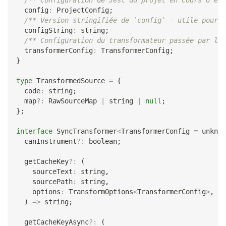
/** Configuration de Jest du projet en cours d'exé
  config
:
 ProjectConfig
;
/** Version stringifiée de `config` - utile pour l
  configString
:
string
;
/** Configuration du transformateur passée par l'u
  transformerConfig
:
 TransformerConfig
;
}
type
TransformedSource
=
{
  code
:
string
;
  map
?
:
 RawSourceMap 
|
string
|
null
;
}
;
interface
SyncTransformer
<
TransformerConfig 
=
unknow
  canInstrument
?
:
boolean
;
  getCacheKey
?
:
(
    sourceText
:
string
,
    sourcePath
:
string
,
    options
:
 TransformOptions
<
TransformerConfig
>
,
)
=>
string
;
  getCacheKeyAsync
?
:
(