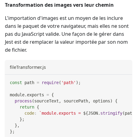
Transformation des images vers leur chemin
L'importation d'images est un moyen de les inclure
dans le paquet de votre navigateur, mais elles ne sont
pas du JavaScript valide. Une façon de le gérer dans
Jest est de remplacer la valeur importée par son nom
de fichier.
fileTransformer.js
const
 path 
=
require
(
'path'
)
;
module
.
exports
=
{
process
(
sourceText
,
 sourcePath
,
 options
)
{
return
{
code
:
`
module.exports = 
${
JSON
.
stringify
(
path
.
}
;
}
,
}
;