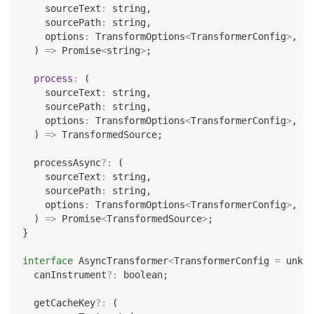
    sourceText
:
string
,
    sourcePath
:
string
,
    options
:
 TransformOptions
<
TransformerConfig
>
,
)
=>
Promise
<
string
>
;
process
:
(
    sourceText
:
string
,
    sourcePath
:
string
,
    options
:
 TransformOptions
<
TransformerConfig
>
,
)
=>
 TransformedSource
;
  processAsync
?
:
(
    sourceText
:
string
,
    sourcePath
:
string
,
    options
:
 TransformOptions
<
TransformerConfig
>
,
)
=>
Promise
<
TransformedSource
>
;
}
interface
AsyncTransformer
<
TransformerConfig 
=
unkno
  canInstrument
?
:
boolean
;
  getCacheKey
?
:
(