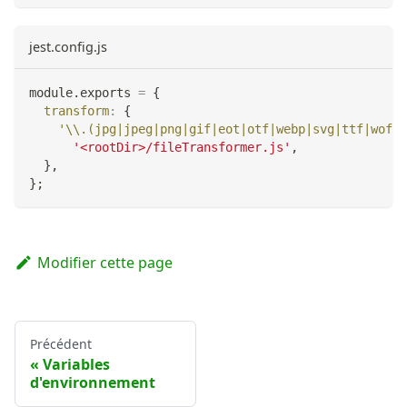
jest.config.js
module
.
exports
=
{
transform
:
{
'\\.(jpg|jpeg|png|gif|eot|otf|webp|svg|ttf|woff|
'<rootDir>/fileTransformer.js'
,
}
,
}
;
Modifier cette page
Précédent
Variables
d'environnement