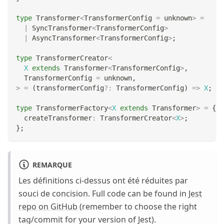
type
Transformer
<
TransformerConfig 
=
unknown
>
=
|
 SyncTransformer
<
TransformerConfig
>
|
 AsyncTransformer
<
TransformerConfig
>
;
type
TransformerCreator
<
X
extends
 Transformer
<
TransformerConfig
>
,
  TransformerConfig 
=
unknown
,
>
=
(
transformerConfig
?
:
 TransformerConfig
)
=>
X
;
type
TransformerFactory
<
X
extends
 Transformer
>
=
{
  createTransformer
:
 TransformerCreator
<
X
>
;
}
;
REMARQUE
Les définitions ci-dessus ont été réduites par
souci de concision. Full code can be found in
Jest
repo on GitHub
(remember to choose the right
tag/commit for your version of Jest).