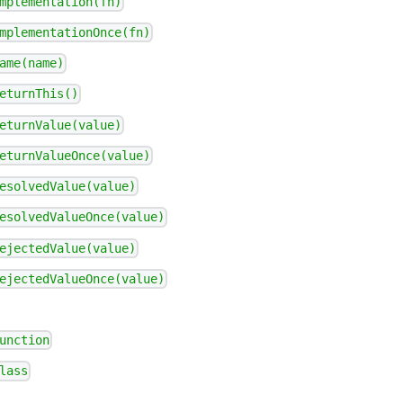
mplementation(fn)
mplementationOnce(fn)
ame(name)
eturnThis()
eturnValue(value)
eturnValueOnce(value)
esolvedValue(value)
esolvedValueOnce(value)
ejectedValue(value)
ejectedValueOnce(value)
unction
lass