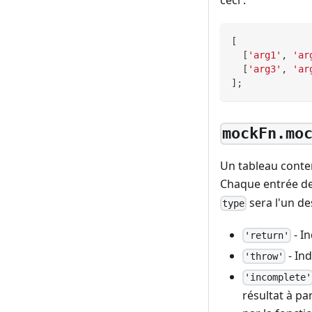
[
[
'arg1'
,
'ar
[
'arg3'
,
'ar
]
;
mockFn.mo
Un tableau conten
Chaque entrée de
sera l'un de
type
- I
'return'
- Ind
'throw'
'incomplete'
résultat à pa