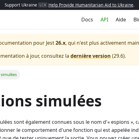
Support Ukraine 🇺🇦
Help Provide Humanitarian Aid to Ukraine
.
Docs
API
Aide
Bl
a documentation pour
Jest
26.x
, qui n'est plus activement mai
entation à jour, consultez la
dernière version
(
29.6
).
 simulées
ions simulées
ulées sont également connues sous le nom d'« espions », ca
ionner le comportement d'une fonction qui est appelée in
t que de tester uniquement la sortie. Vous pouvez créer un