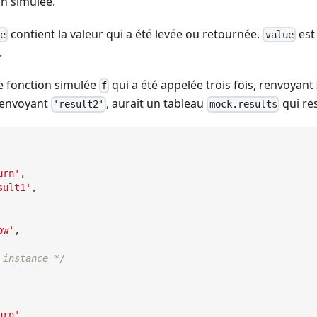
on simulée.
contient la valeur qui a été levée ou retournée.
est
ue
value
.
e fonction simulée
qui a été appelée trois fois, renvoyant
f
 renvoyant
, aurait un tableau
qui res
'result2'
mock.results
urn'
,
sult1'
,
ow'
,
 instance */
urn'
,