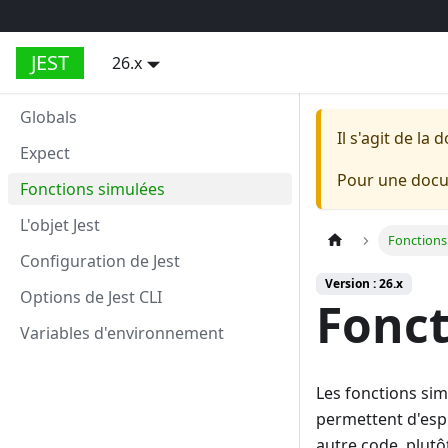
JEST
26.x
Globals
Il s'agit de l
Expect
Pour une docum
Fonctions simulées
L'objet Jest
Fonctions
Configuration de Jest
Version : 26.x
Options de Jest CLI
Fonct
Variables d'environnement
Les fonctions sim
permettent d'esp
autre code, plutô