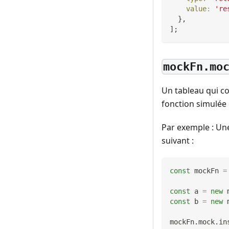
value
:
're
}
,
]
;
mockFn.mo
Un tableau qui con
fonction simulée 
Par exemple : Une
suivant :
const
 mockFn 
=
const
 a 
=
new
const
 b 
=
new
mockFn
.
mock
.
in