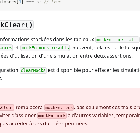
stances
[
1
]
===
 b
;
// true
ckClear()
 informations stockées dans les tableaux
mockFn.mock.calls
et
. Souvent, cela est utile lors
ances
mockFn.mock.results
ées d'utilisation d'une simulation entre deux assertions.
iguration
est disponible pour effacer les simul
clearMocks
.
remplacera
, pas seulement ces trois pr
kClear
mockFn.mock
viter d'assigner
à d'autres variables, temporai
mockFn.mock
 pas accéder à des données périmées.