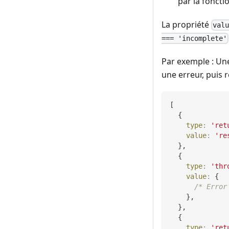
par la foncti
La propriété
val
=== 'incomplete'
Par exemple : Un
une erreur, puis
[
{
type
:
'ret
value
:
're
}
,
{
type
:
'thr
value
:
{
/* Error
}
,
}
,
{
type
:
'ret