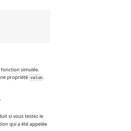
e fonction simulée.
 une propriété
.
value
.
uit si vous testez le
tion qui a été appelée