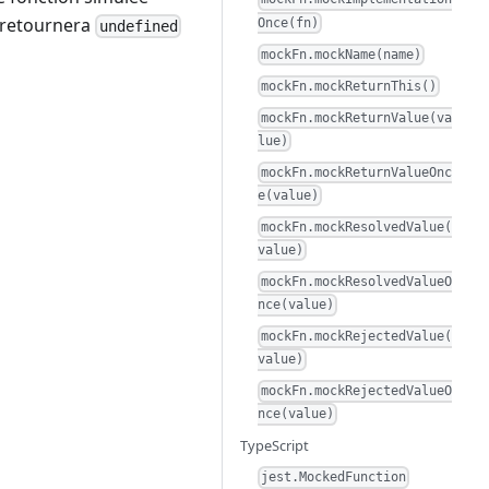
e retournera
Once(fn)
undefined
mockFn.mockName(name)
mockFn.mockReturnThis()
mockFn.mockReturnValue(va
lue)
mockFn.mockReturnValueOnc
e(value)
mockFn.mockResolvedValue(
value)
mockFn.mockResolvedValueO
nce(value)
mockFn.mockRejectedValue(
value)
mockFn.mockRejectedValueO
nce(value)
TypeScript
jest.MockedFunction