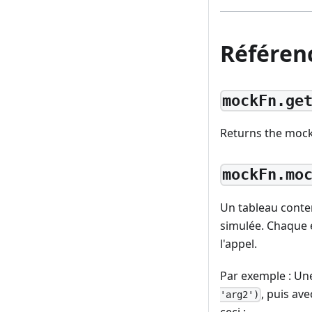
Référen
mockFn.ge
Returns the mock
mockFn.mo
Un tableau conten
simulée. Chaque 
l'appel.
Par exemple : Un
, puis av
'arg2')
ceci :