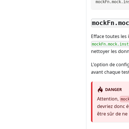
mockFn
.
mock
.
in
mockFn.mo
Efface toutes les
mockFn.mock.inst
nettoyer les donn
L'option de conf
avant chaque test
DANGER
Attention,
moc
devriez donc é
être sûr de ne