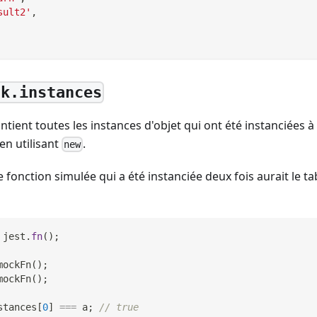
sult2'
,
ck.instances
tient toutes les instances d'objet qui ont été instanciées à 
en utilisant
.
new
 fonction simulée qui a été instanciée deux fois aurait le t
 jest
.
fn
(
)
;
mockFn
(
)
;
mockFn
(
)
;
stances
[
0
]
===
 a
;
// true