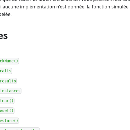
Si aucune implémentation n’est donnée, la fonction simulé
pelée.
es
ckName()
calls
results
instances
lear()
eset()
estore()