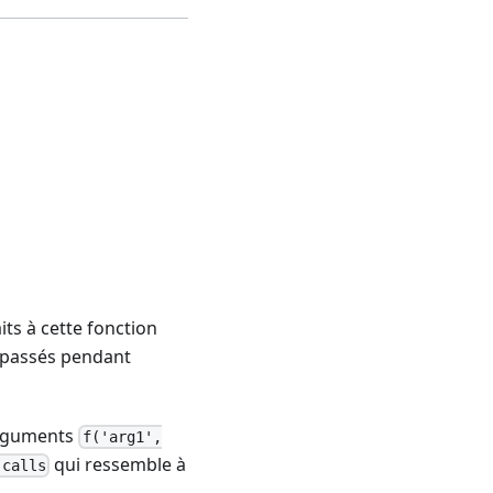
ts à cette fonction
 passés pendant
 arguments
f('arg1',
qui ressemble à
.calls