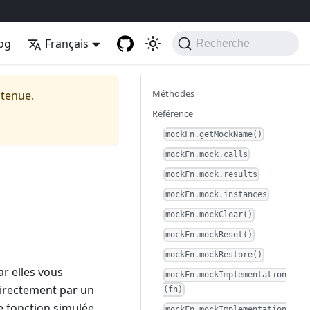
og
Français
Recherche
Méthodes
ntenue.
Référence
mockFn.getMockName()
mockFn.mock.calls
mockFn.mock.results
mockFn.mock.instances
mockFn.mockClear()
mockFn.mockReset()
mockFn.mockRestore()
r elles vous
mockFn.mockImplementation
directement par un
(fn)
e fonction simulée
mockFn.mockImplementation