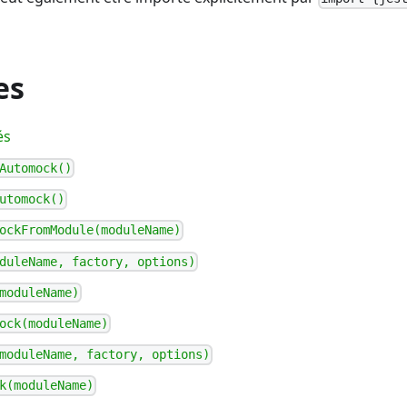
es
és
Automock()
utomock()
ockFromModule(moduleName)
duleName, factory, options)
moduleName)
ock(moduleName)
moduleName, factory, options)
k(moduleName)