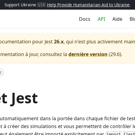
Support Ukraine 🇺🇦
Help Provide Humanitarian Aid to Ukraine
.
Docs
API
Aide
Bl
a documentation pour
Jest
26.x
, qui n'est plus activement mai
entation à jour, consultez la
dernière version
(
29.6
).
t
t Jest
utomatiquement dans la portée dans chaque fichier de tes
t à créer des simulations et vous permettent de contrôler
l peut également être importé explicitement par
import {jes