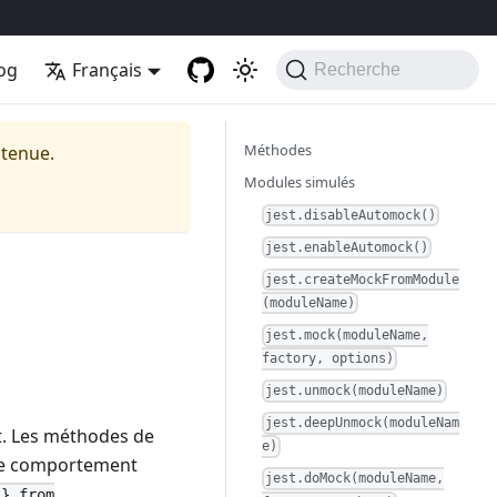
og
Français
Recherche
Méthodes
ntenue.
Modules simulés
jest.disableAutomock()
jest.enableAutomock()
jest.createMockFromModule
(moduleName)
jest.mock(moduleName,
factory, options)
jest.unmock(moduleName)
jest.deepUnmock(moduleNam
t. Les méthodes de
e)
 le comportement
jest.doMock(moduleName,
t} from