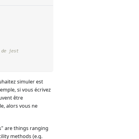
 de jest
haitez simuler est
mple, si vous écrivez
uvent être
e, alors vous ne
" are things ranging
lity methods (e.g.