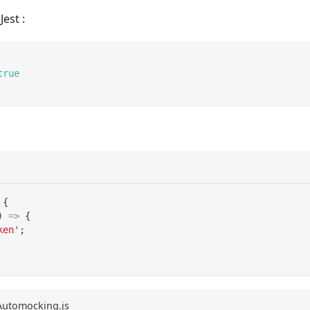
est :
true
{
)
=>
{
ken'
;
eAutomocking.js