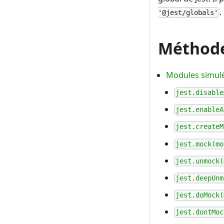
.
'@jest/globals'
Méthod
Modules simul
jest.disable
jest.enableA
jest.createM
jest.mock(mo
jest.unmock(
jest.deepUnm
jest.doMock(
jest.dontMoc