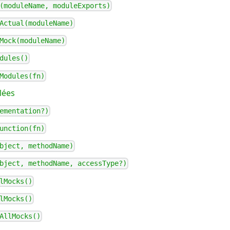
(moduleName, moduleExports)
Actual(moduleName)
Mock(moduleName)
dules()
Modules(fn)
lées
ementation?)
unction(fn)
bject, methodName)
bject, methodName, accessType?)
lMocks()
lMocks()
AllMocks()