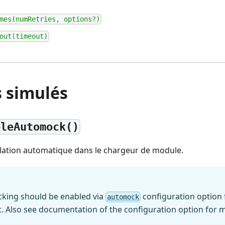
mes(numRetries, options?)
out(timeout)
 simulés
bleAutomock()
ulation automatique dans le chargeur de module.
king should be enabled via
configuration option 
automock
t. Also see documentation of the configuration option for m