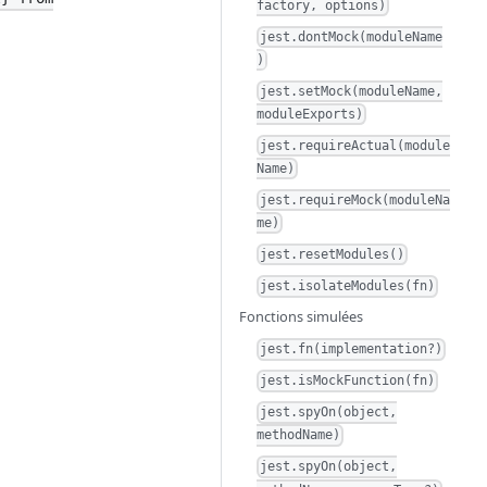
factory, options)
jest.dontMock(moduleName
)
jest.setMock(moduleName,
moduleExports)
jest.requireActual(module
Name)
jest.requireMock(moduleNa
me)
jest.resetModules()
jest.isolateModules(fn)
Fonctions simulées
jest.fn(implementation?)
jest.isMockFunction(fn)
jest.spyOn(object,
methodName)
jest.spyOn(object,