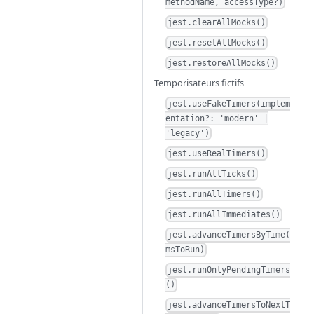
methodName, accessType?)
jest.clearAllMocks()
jest.resetAllMocks()
jest.restoreAllMocks()
Temporisateurs fictifs
jest.useFakeTimers(implem
entation?: 'modern' |
'legacy')
jest.useRealTimers()
jest.runAllTicks()
jest.runAllTimers()
jest.runAllImmediates()
jest.advanceTimersByTime(
msToRun)
jest.runOnlyPendingTimers
()
jest.advanceTimersToNextT