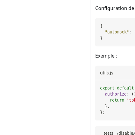
Configuration de J
{
"automock"
:
}
Exemple :
utils.js
export
default
authorize
:
(
return
'to
}
,
}
;
__tests__/disabl