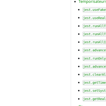
Temporisateurs 
jest.useFake
jest.useReal
jest.runAllT
jest.runAllT
jest.runAllI
jest.advance
jest.runOnly
jest.advance
jest.clearAl
jest.getTime
jest.setSyst
jest.getReal