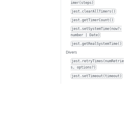
imer(steps)
jest.clearAllTimers()
jest.getTimerCount()
jest.setSystemTime(now?:
number | Date)
jest.getRealSystemTime()
Divers
jest.retryTimes(numRetrie
s, options?)
jest.setTimeout(timeout)