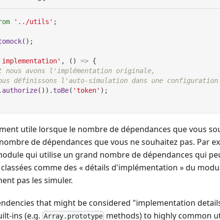
rom
'../utils'
;
tomock
(
)
;
 implementation'
,
(
)
=>
{
t nous avons l'implémentation originale,
ous définissons l'auto-simulation dans une configuration
.
authorize
(
)
)
.
toBe
(
'token'
)
;
ement utile lorsque le nombre de dépendances que vous sou
u nombre de dépendances que vous ne souhaitez pas. Par exe
module qui utilise un grand nombre de dépendances qui pe
classées comme des « détails d'implémentation » du modul
ent pas les simuler.
ndencies that might be considered "implementation details
lt-ins (e.g.
methods) to highly common uti
Array.prototype