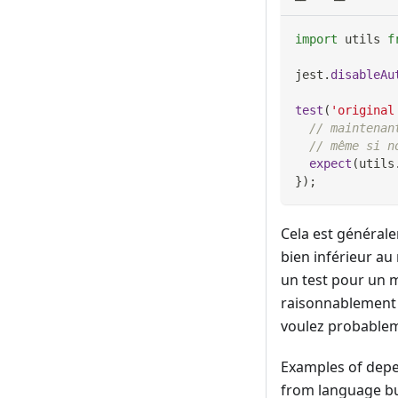
import
utils
f
jest
.
disableAu
test
(
'original
// maintenan
// même si n
expect
(
utils
}
)
;
Cela est général
bien inférieur a
un test pour un 
raisonnablement 
voulez probablem
Examples of depe
from language bui