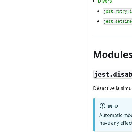
Divers
jest.retryTi
jest.setTime
Modules
jest.disa
Désactive la sim
INFO
Automatic moc
have any effec