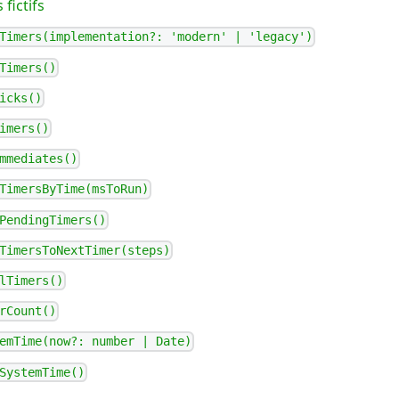
fictifs
Timers(implementation?: 'modern' | 'legacy')
Timers()
icks()
imers()
mmediates()
TimersByTime(msToRun)
PendingTimers()
TimersToNextTimer(steps)
lTimers()
rCount()
emTime(now?: number | Date)
SystemTime()