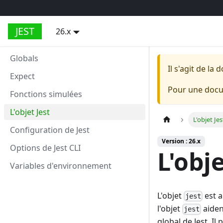
JEST
26.x
Globals
Il s'agit de l
Expect
Pour une docum
Fonctions simulées
L'objet Jest
L'objet Jes
Configuration de Jest
Version : 26.x
Options de Jest CLI
L'obje
Variables d'environnement
L'objet
est a
jest
l'objet
aiden
jest
global de Jest. I