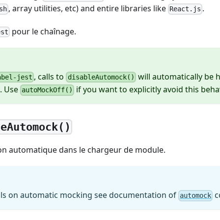
, array utilities, etc) and entire libraries like
.
sh
React.js
pour le chaînage.
est
, calls to
will automatically be h
abel-jest
disableAutomock()
k. Use
if you want to explicitly avoid this beha
autoMockOff()
leAutomock()
tion automatique dans le chargeur de module.
ils on automatic mocking see documentation of
c
automock