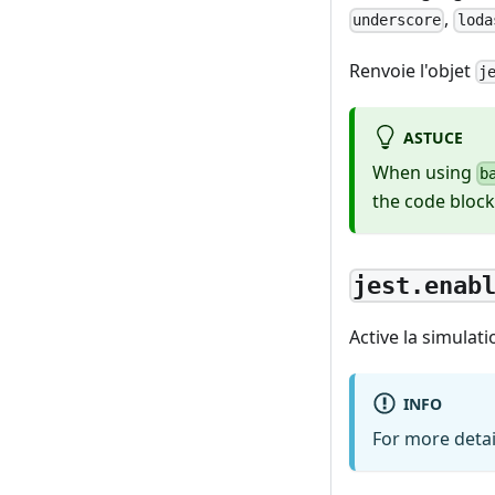
,
underscore
loda
Renvoie l'objet
j
ASTUCE
When using
b
the code bloc
jest.enab
Active la simula
INFO
For more deta