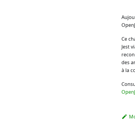
Aujou
OpenJ
Ce ch
Jest 
recon
des a
à la 
Consu
Open
Mo