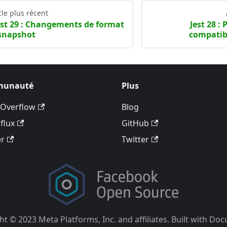
cle plus récent
est 29 : Changements de format
Jest 28 : 
snapshot
compatibi
unauté
Plus
 Overflow
Blog
flux
GitHub
er
Twitter
t © 2023 Meta Platforms, Inc. and affiliates. Built with Do