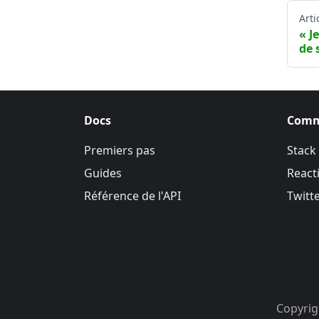
Arti
J
de 
Docs
Comm
Premiers pas
Stack
Guides
Reacti
Référence de l'API
Twitt
Copyrigh