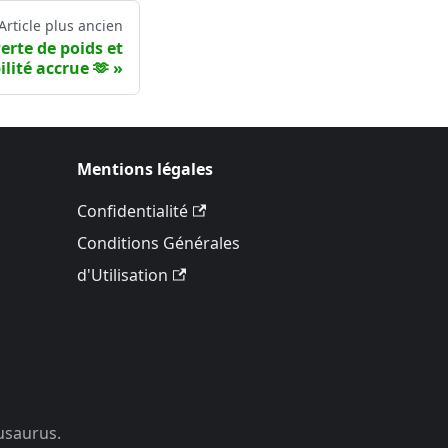
Article plus ancien
Perte de poids et
lité accrue 🫶
Mentions légales
Confidentialité
Conditions Générales
d'Utilisation
cusaurus.