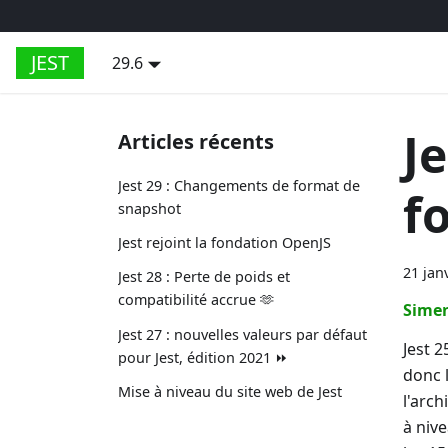
JEST
29.6
Je
Articles récents
Jest 29 : Changements de format de
f
snapshot
Jest rejoint la fondation OpenJS
21 jan
Jest 28 : Perte de poids et
compatibilité accrue 🫶
Sime
Jest 27 : nouvelles valeurs par défaut
Jest 
pour Jest, édition 2021 ⏩
donc 
Mise à niveau du site web de Jest
l'arch
à niv