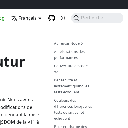
og
Français
Recherche
Au revoir Node 6
Améliorations des
utur
performances
Couverture de code
V8
Penser vite et
lentement quand les
tests échouent
nir. Nous avons
Couleurs des
différences lorsque les
odifications de
tests de snapshot
ère pendant la mise
échouent
 JSDOM de la v11 à
Prise en charge des