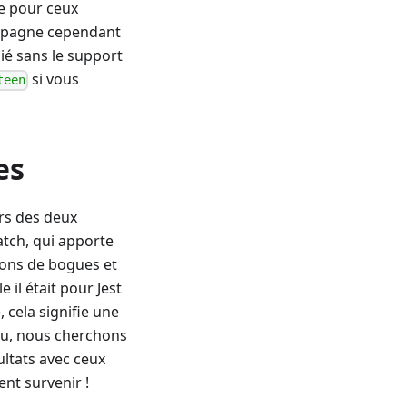
le pour ceux
ompagne cependant
é sans le support
si vous
teen
es
urs des deux
tch, qui apporte
ons de bogues et
 il était pour Jest
 cela signifie une
du, nous cherchons
ultats avec ceux
nt survenir !