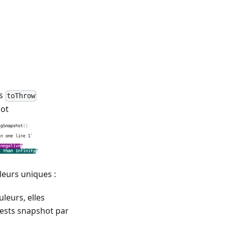
ts
toThrow
hot
leurs uniques :
leurs, elles
ests snapshot par