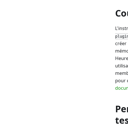
Co
L'ins
plugi
créer
mémoi
Heure
utili
membr
pour 
docum
Pe
te