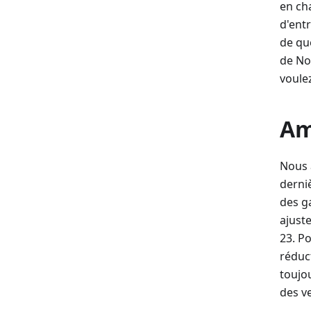
en ch
d'ent
de qu
de No
voulez
Am
Nous 
derni
des g
ajuste
23. P
réduc
toujo
des v