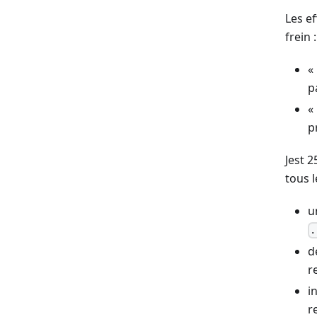
Les ef
frein :
«
p
«
p
Jest 
tous 
u
.
d
r
i
r