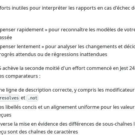
forts inutiles pour interpréter les rapports en cas d'échec 
 penser rapidement » pour reconnaître les modèles de votr
assée
 penser lentement » pour analyser les changements et décider
rogrès attendus ou de régressions inattendues
25 achève la seconde moitié d'un effort commencé en Jest 2
les comparateurs :
ne ligne de description correcte, y compris les modificateu
et
resolves
.not
es libellés concis et un alignement uniforme pour les valeu
eçues
nverse la mise en évidence des différences de sous-chaînes 
eçu sont des chaînes de caractères