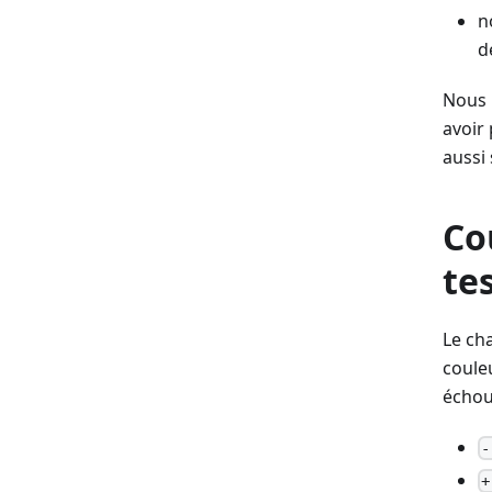
n
d
Nous 
avoir 
aussi 
Co
te
Le ch
coule
échou
-
+