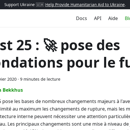
Support Ukraine 🇺🇦
Help Provide Humanitarian Aid to Ukraine
.
Docs
API
Aide
Bl
st 25 : 🚀 pose des
ondations pour le f
vier 2020
·
9 minutes de lecture
n Bekkhus
25 pose les bases de nombreux changements majeurs à l'ave
limité au maximum les changements de rupture, mais les m
itecture interne peuvent nécessiter une attention particuli
eau. Les principaux changements sont une mise à niveau de