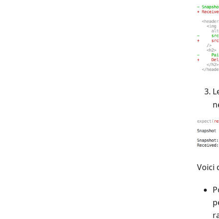
L
n
Voici
P
p
r