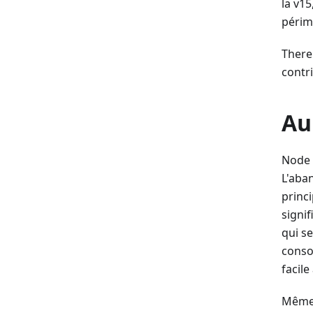
la v15
périm
There
contri
Au
Node 6
L'aba
princi
signi
qui s
conso
facile
Même 