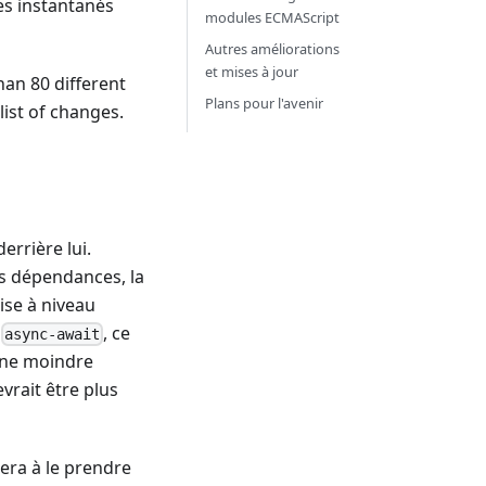
les instantanés
modules ECMAScript
Autres améliorations
et mises à jour
an 80 different
Plans pour l'avenir
 list of changes.
derrière lui.
s dépendances, la
ise à niveau
e
, ce
async-await
 une moindre
vrait être plus
era à le prendre