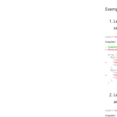
Exemp
L
s
L
a