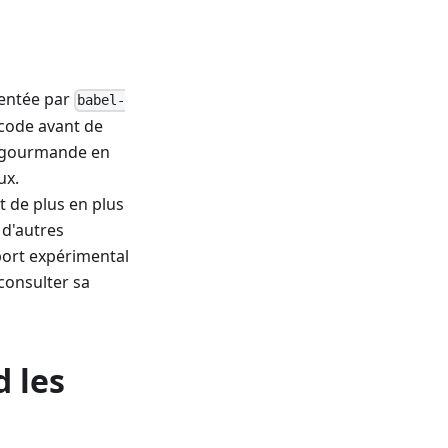
mentée par
babel-
 code avant de
t gourmande en
ux.
 de plus en plus
 d'autres
port expérimental
 consulter sa
 les