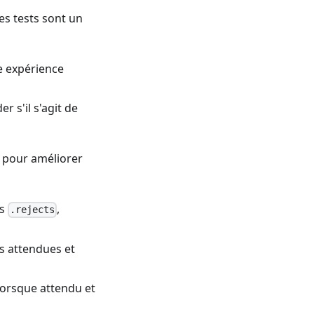
des tests sont un
e expérience
 s'il s'agit de
4 pour améliorer
rs
,
.rejects
rs attendues et
lorsque attendu et