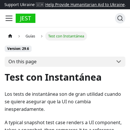
Support Ukraine 🇺🇦
Help Provide Humanitarian Aid to Ukraine
.
JEST
Guías
Test con Instantánea
Version: 29.6
On this page
Test con Instantánea
Los tests de instantánea son de gran utilidad cuando
se quiere asegurar que la UI no cambia
inesperadamente.
A typical snapshot test case renders a UI component,
takes a snapshot, then compares it to a reference