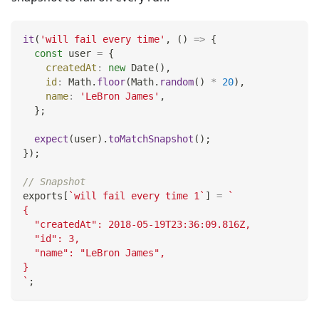
it
(
'will fail every time'
,
(
)
=>
{
const
 user 
=
{
createdAt
:
new
Date
(
)
,
id
:
Math
.
floor
(
Math
.
random
(
)
*
20
)
,
name
:
'LeBron James'
,
}
;
expect
(
user
)
.
toMatchSnapshot
(
)
;
}
)
;
// Snapshot
exports
[
`
will fail every time 1
`
]
=
`
{
  "createdAt": 2018-05-19T23:36:09.816Z,
  "id": 3,
  "name": "LeBron James",
}
`
;