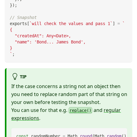
}
)
;
// Snapshot
exports
[
`
will check the values and pass 1
`
]
=
`
{
  "createdAt": Any<Date>,
  "name": 'Bond... James Bond',
}
`
;
TIP
If the case concerns a string not an object then
you need to replace random part of that string on
your own before testing the snapshot.
You can use for that e.g.
and
regular
replace()
expressions
.
const
 randomNumber 
=
Math
.
round
(
Math
.
random
(
)
*
1