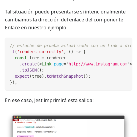
Tal situación puede presentarse si intencionalmente
cambiamos la dirección del enlace del componente
Enlace en nuestro ejemplo.
// estuche de prueba actualizado con un Link a direc
it
(
'renders correctly'
,
(
)
=>
{
const
 tree 
=
 renderer
.
create
(
<
Link
page
=
"
http://www.instagram.com
"
>
In
.
toJSON
(
)
;
expect
(
tree
)
.
toMatchSnapshot
(
)
;
}
)
;
En ese caso, Jest imprimirá esta salida: