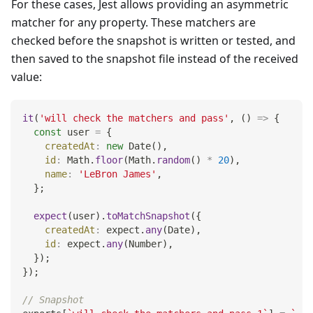
For these cases, Jest allows providing an asymmetric
matcher for any property. These matchers are
checked before the snapshot is written or tested, and
then saved to the snapshot file instead of the received
value:
it
(
'will check the matchers and pass'
,
(
)
=>
{
const
 user 
=
{
createdAt
:
new
Date
(
)
,
id
:
Math
.
floor
(
Math
.
random
(
)
*
20
)
,
name
:
'LeBron James'
,
}
;
expect
(
user
)
.
toMatchSnapshot
(
{
createdAt
:
 expect
.
any
(
Date
)
,
id
:
 expect
.
any
(
Number
)
,
}
)
;
}
)
;
// Snapshot