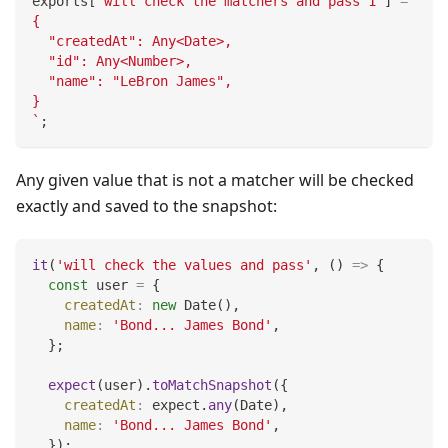
exports
[
`
will check the matchers and pass 1
`
]
=
`
{
  "createdAt": Any<Date>,
  "id": Any<Number>,
  "name": "LeBron James",
}
`
;
Any given value that is not a matcher will be checked
exactly and saved to the snapshot:
it
(
'will check the values and pass'
,
(
)
=>
{
const
 user 
=
{
createdAt
:
new
Date
(
)
,
name
:
'Bond... James Bond'
,
}
;
expect
(
user
)
.
toMatchSnapshot
(
{
createdAt
:
 expect
.
any
(
Date
)
,
name
:
'Bond... James Bond'
,
}
)
;