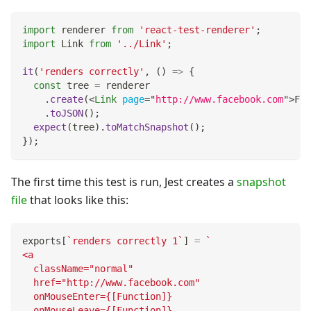
import
renderer
from
'react-test-renderer'
;
import
Link
from
'../Link'
;
it
(
'renders correctly'
,
(
)
=>
{
const
 tree 
=
 renderer
.
create
(
<
Link
page
=
"
http://www.facebook.com
"
>
Fac
.
toJSON
(
)
;
expect
(
tree
)
.
toMatchSnapshot
(
)
;
}
)
;
The first time this test is run, Jest creates a
snapshot
file
that looks like this:
exports
[
`
renders correctly 1
`
]
=
`
<a
  className="normal"
  href="http://www.facebook.com"
  onMouseEnter={[Function]}
  onMouseLeave={[Function]}