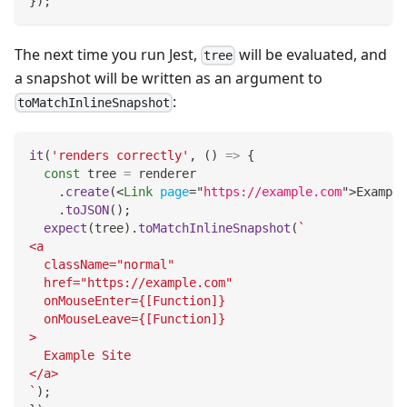
}
)
;
The next time you run Jest,
will be evaluated, and
tree
a snapshot will be written as an argument to
:
toMatchInlineSnapshot
it
(
'renders correctly'
,
(
)
=>
{
const
 tree 
=
 renderer
.
create
(
<
Link
page
=
"
https://example.com
"
>
Example
.
toJSON
(
)
;
expect
(
tree
)
.
toMatchInlineSnapshot
(
`
<a
  className="normal"
  href="https://example.com"
  onMouseEnter={[Function]}
  onMouseLeave={[Function]}
>
  Example Site
</a>
`
)
;