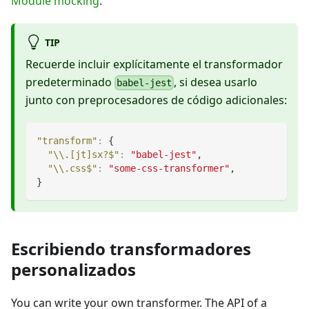
Module mocking
.
TIP
Recuerde incluir explícitamente el transformador
predeterminado
, si desea usarlo
babel-jest
junto con preprocesadores de código adicionales:
"transform"
:
{
"\\.[jt]sx?$"
:
"babel-jest"
,
"\\.css$"
:
"some-css-transformer"
,
}
Escribiendo transformadores
personalizados
You can write your own transformer. The API of a