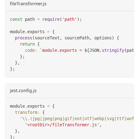
fileTransformer.js
const
 path 
=
require
(
'path'
)
;
module
.
exports
=
{
process
(
sourceText
,
 sourcePath
,
 options
)
{
return
{
code
:
`
module.exports = 
${
JSON
.
stringify
(
path
.
}
;
}
,
}
;
jest.config.js
module
.
exports
=
{
transform
:
{
'\\.(jpg|jpeg|png|gif|eot|otf|webp|svg|ttf|woff|
'<rootDir>/fileTransformer.js'
,
}
,
}
;