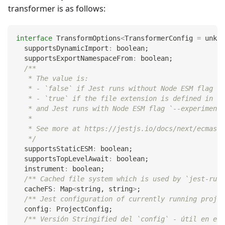
transformer is as follows:
interface
TransformOptions
<
TransformerConfig 
=
unkno
  supportsDynamicImport
:
boolean
;
  supportsExportNamespaceFrom
:
boolean
;
/**
   * The value is:
   * - `false` if Jest runs without Node ESM flag `-
   * - `true` if the file extension is defined in [e
   * and Jest runs with Node ESM flag `--experimenta
   *
   * See more at https://jestjs.io/docs/next/ecmascr
   */
  supportsStaticESM
:
boolean
;
  supportsTopLevelAwait
:
boolean
;
  instrument
:
boolean
;
/** Cached file system which is used by `jest-runt
  cacheFS
:
 Map
<
string
,
string
>
;
/** Jest configuration of currently running projec
  config
:
 ProjectConfig
;
/** Versión Stringified del `config` - útil en el 