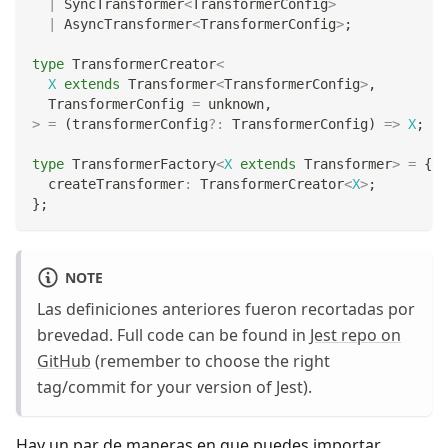
|
 SyncTransformer
<
TransformerConfig
>
|
 AsyncTransformer
<
TransformerConfig
>
;
type
TransformerCreator
<
X
extends
 Transformer
<
TransformerConfig
>
,
  TransformerConfig 
=
unknown
,
>
=
(
transformerConfig
?
:
 TransformerConfig
)
=>
X
;
type
TransformerFactory
<
X
extends
 Transformer
>
=
{
  createTransformer
:
 TransformerCreator
<
X
>
;
}
;
NOTE
Las definiciones anteriores fueron recortadas por
brevedad. Full code can be found in
Jest repo on
GitHub
(remember to choose the right
tag/commit for your version of Jest).
Hay un par de maneras en que puedes importar