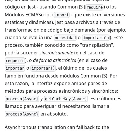
código en Jest - usando Common JS (
) o los
require
Módulos ECMAScript (
- que existe en versiones
import
estáticas y dinámicas). Jest pasa archivos a través de
transformación de código bajo demanda (por ejemplo,
cuando se evalúa una
o
). Este
necesidad
importación
proceso, también conocido como "transpilación",
podría suceder
sincrónicamente
(en el caso de
), o
de forma asincrónica
(en el caso de
requerir
o
, el último de los cuales
importar
importar()
también funciona desde módulos Common JS). Por
esta razón, la interfaz expone ambos pares de
métodos para procesos asincrónicos y sincrónicos:
y
. Este último es
proceso{Async}
getCacheKey{Async}
llamado para averiguar si necesitamos llamar al
en absoluto.
proceso{Async}
Asynchronous transpilation can fall back to the