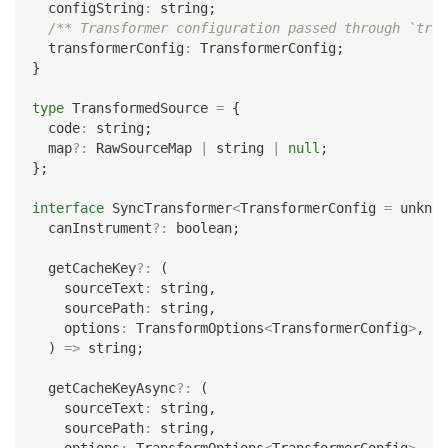
  configString
:
string
;
/** Transformer configuration passed through `tran
  transformerConfig
:
 TransformerConfig
;
}
type
TransformedSource
=
{
  code
:
string
;
  map
?
:
 RawSourceMap 
|
string
|
null
;
}
;
interface
SyncTransformer
<
TransformerConfig 
=
unknow
  canInstrument
?
:
boolean
;
  getCacheKey
?
:
(
    sourceText
:
string
,
    sourcePath
:
string
,
    options
:
 TransformOptions
<
TransformerConfig
>
,
)
=>
string
;
  getCacheKeyAsync
?
:
(
    sourceText
:
string
,
    sourcePath
:
string
,