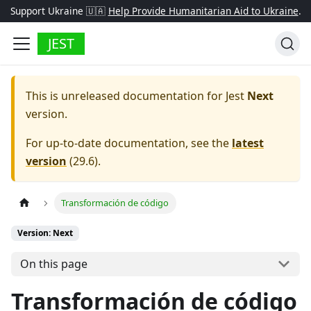
Support Ukraine 🇺🇦
Help Provide Humanitarian Aid to Ukraine
.
JEST
This is unreleased documentation for
Jest
Next
version.
For up-to-date documentation, see the
latest
version
(
29.6
).
Transformación de código
Version: Next
On this page
Transformación de código