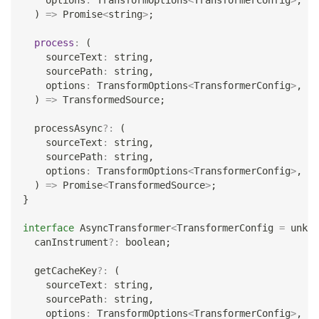
    options
:
 TransformOptions
<
TransformerConfig
>
,
)
=>
Promise
<
string
>
;
process
:
(
    sourceText
:
string
,
    sourcePath
:
string
,
    options
:
 TransformOptions
<
TransformerConfig
>
,
)
=>
 TransformedSource
;
  processAsync
?
:
(
    sourceText
:
string
,
    sourcePath
:
string
,
    options
:
 TransformOptions
<
TransformerConfig
>
,
)
=>
Promise
<
TransformedSource
>
;
}
interface
AsyncTransformer
<
TransformerConfig 
=
unkno
  canInstrument
?
:
boolean
;
  getCacheKey
?
:
(
    sourceText
:
string
,
    sourcePath
:
string
,
    options
:
 TransformOptions
<
TransformerConfig
>
,