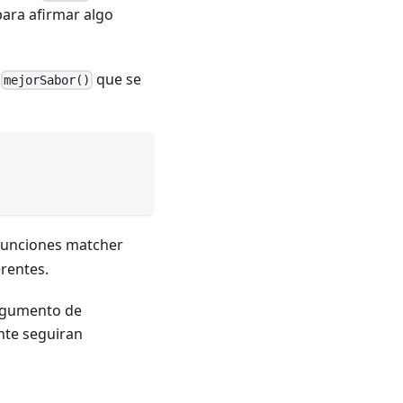
ara afirmar algo
o
que se
mejorSabor()
 funciones matcher
rentes.
argumento de
ente seguiran