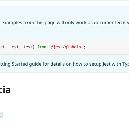
 examples from this page will only work as documented if y
ect
,
 jest
,
 test
}
from
'@jest/globals'
;
tting Started
guide for details on how to setup Jest with Ty
cia
)