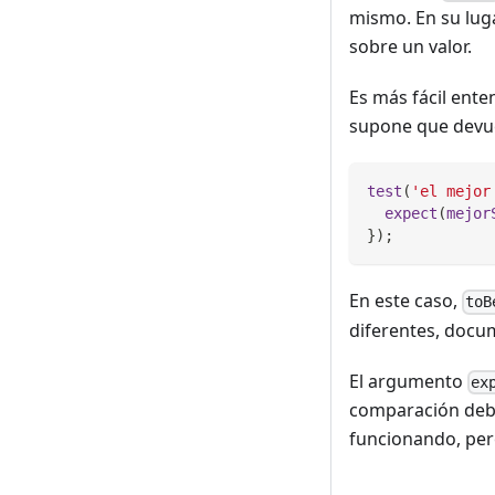
mismo. En su luga
sobre un valor.
Es más fácil ent
supone que devue
test
(
'el mejor
expect
(
mejor
}
)
;
En este caso,
toB
diferentes, docu
El argumento
ex
comparación debe 
funcionando, per