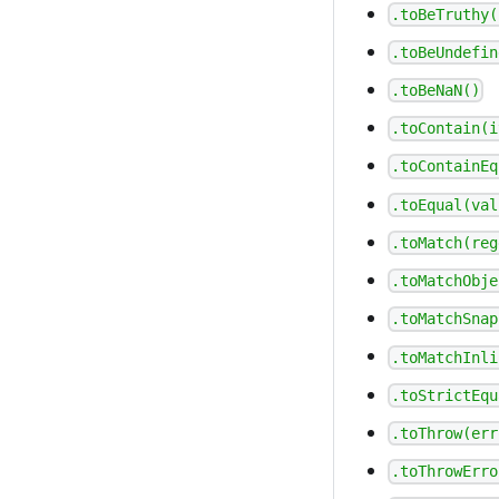
.toBeTruthy(
.toBeUndefin
.toBeNaN()
.toContain(i
.toContainEq
.toEqual(val
.toMatch(reg
.toMatchObje
.toMatchSnap
.toMatchInli
.toStrictEqu
.toThrow(err
.toThrowErro