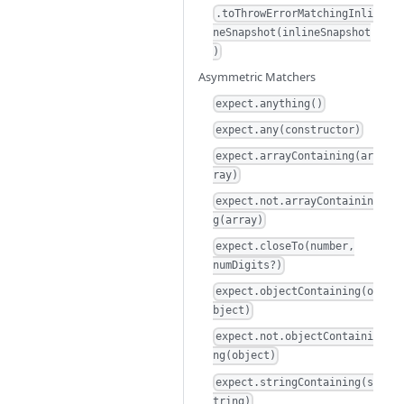
.toThrowErrorMatchingInli
neSnapshot(inlineSnapshot
)
Asymmetric Matchers
expect.anything()
expect.any(constructor)
expect.arrayContaining(ar
ray)
expect.not.arrayContainin
g(array)
expect.closeTo(number,
numDigits?)
expect.objectContaining(o
bject)
expect.not.objectContaini
ng(object)
expect.stringContaining(s
tring)