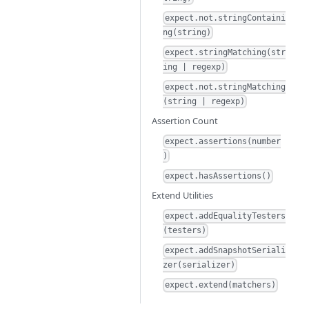
expect.not.stringContaini
ng(string)
expect.stringMatching(str
ing | regexp)
expect.not.stringMatching
(string | regexp)
Assertion Count
expect.assertions(number
)
expect.hasAssertions()
Extend Utilities
expect.addEqualityTesters
(testers)
expect.addSnapshotSeriali
zer(serializer)
expect.extend(matchers)