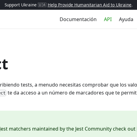
Support Ukraine 🇺🇦
Help Provide Humanitarian Aid to Ukraine
.
Documentación
API
Ayuda
ct
ribiendo tests, a menudo necesitas comprobar que los valo
te da acceso a un número de marcadores que te permite
ect
 Jest matchers maintained by the Jest Community check out