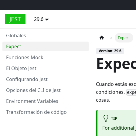
JEST
29.6
Globales
Expect
Expect
Version: 29.6
Expe
Funciones Mock
El Objeto Jest
Configurando Jest
Cuando estás esc
Opciones del CLI de Jest
condiciones.
exp
cosas.
Environment Variables
Transformación de código
TIP
For additional