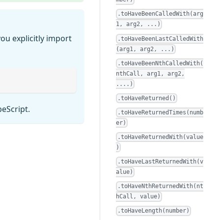
.toHaveBeenCalledWith(arg
1, arg2, ...)
ou explicitly import
.toHaveBeenLastCalledWith
(arg1, arg2, ...)
.toHaveBeenNthCalledWith(
nthCall, arg1, arg2,
....)
.toHaveReturned()
peScript.
.toHaveReturnedTimes(numb
er)
.toHaveReturnedWith(value
)
.toHaveLastReturnedWith(v
alue)
.toHaveNthReturnedWith(nt
hCall, value)
.toHaveLength(number)