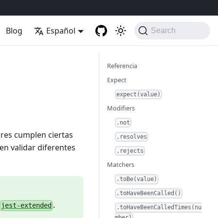
Blog
Español
Search
Referencia
Expect
expect(value)
Modifiers
.not
res cumplen ciertas
.resolves
n validar diferentes
.rejects
Matchers
.toBe(value)
.toHaveBeenCalled()
.
jest-extended
.toHaveBeenCalledTimes(nu
mber)