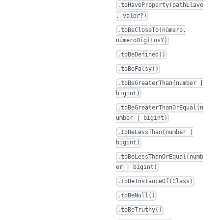
.toHaveProperty(pathLlave
, valor?)
.toBeCloseTo(número,
númeroDigitos?)
.toBeDefined()
.toBeFalsy()
.toBeGreaterThan(number |
bigint)
.toBeGreaterThanOrEqual(n
umber | bigint)
.toBeLessThan(number |
bigint)
.toBeLessThanOrEqual(numb
er | bigint)
.toBeInstanceOf(Class)
.toBeNull()
.toBeTruthy()