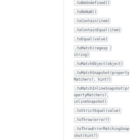
.toBeUndefined()
.toBeNaN()
.toContain(item)
.toContainEqual(item)
.toEqual(value)
.toMatch(regexp |
string)
.toMatchObject(object)
.toMatchSnapshot(property
Matchers?, hint?)
.toMatchInlineSnapshot(pr
opertyMatchers?,
inlineSnapshot)
.toStrictEqual(value)
.toThrow(error?)
.toThrowErrorMatchingSnap
shot(hint?)