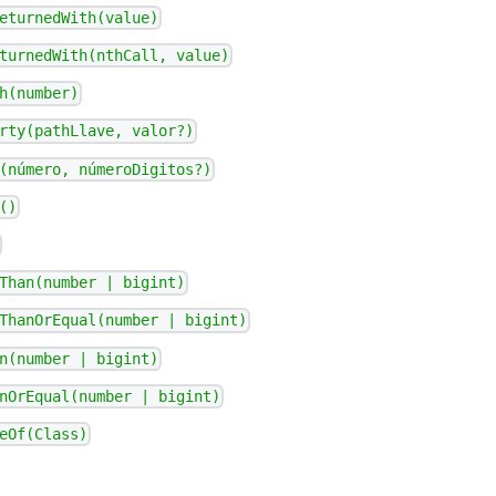
eturnedWith(value)
turnedWith(nthCall, value)
h(number)
rty(pathLlave, valor?)
(número, númeroDigitos?)
()
Than(number | bigint)
ThanOrEqual(number | bigint)
n(number | bigint)
nOrEqual(number | bigint)
eOf(Class)