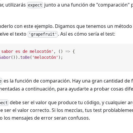
r, utilizarás
junto a una función de "comparación" p
expect
enderlo con este ejemplo. Digamos que tenemos un métod
lve el texto
. Así es cómo sería el test:
'grapefruit'
 sabor es de melocotón'
,
(
)
=>
{
Sabor
(
)
)
.
toBe
(
'melocotón'
)
;
es la función de comparación. Hay una gran cantidad de
e
mentadas a continuación, para ayudarte a probar cosas dife
debe ser el valor que produce tu código, y cualquier 
pect
ser el valor correcto. Si los mezclas, tus test problablem
o los mensajes de error seran confusos.