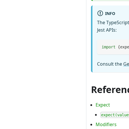
INFO
The TypeScript
Jest APIs:
import
{
exp
Consult the
Ge
Referen
Expect
expect(value
Modifiers