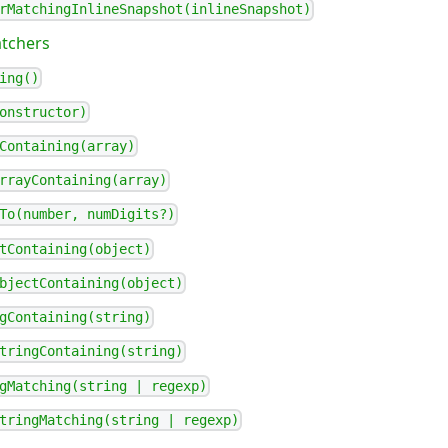
rMatchingInlineSnapshot(inlineSnapshot)
tchers
ing()
onstructor)
Containing(array)
rrayContaining(array)
To(number, numDigits?)
tContaining(object)
bjectContaining(object)
gContaining(string)
tringContaining(string)
gMatching(string | regexp)
tringMatching(string | regexp)