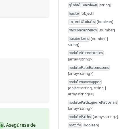
[string]
globalTeardown
[object]
haste
[boolean]
injectGlobals
[number]
maxConcurrency
[number |
maxWorkers
string]
moduleDirectories
[array<string>]
moduleFileExtensions
[array<string>]
moduleNameMapper
[object<string, string |
array<string>>]
modulePathIgnorePatterns
[array<string>]
[array<string>]
modulePaths
. Asegúrese de
[boolean]
de
notify