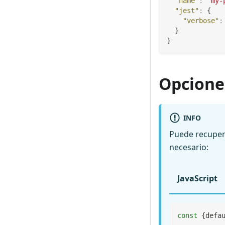
"name"
:
"my-
"jest"
:
{
"verbose"
:
}
}
Opcione
INFO
Puede recuper
necesario:
JavaScript
const
{
defa