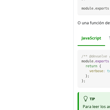
module
.
exports
O una función de
JavaScript
/** @devuelve 
module
.
exports
return
{
verbose
:
t
}
;
}
;
TIP
Para leer los 