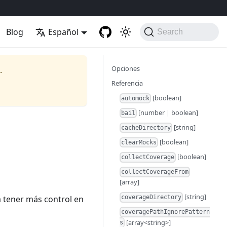
Blog
Español
Search
Opciones
.
Referencia
[boolean]
automock
[number | boolean]
bail
[string]
cacheDirectory
[boolean]
clearMocks
[boolean]
collectCoverage
collectCoverageFrom
[array]
[string]
ta tener más control en
coverageDirectory
coveragePathIgnorePattern
[array<string>]
s