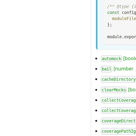
/** @type {
const
 confi
moduleFil
}
;
module
.
expo
[bool
automock
[number |
bail
cacheDirectory
[bo
clearMocks
collectCoverag
collectCoverag
coverageDirect
coveragePathIg