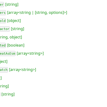
[string]
er
[array<string | [string, options]>]
ers
[object]
old
[string]
actor
ring, object]
[boolean]
ted
[array<string>]
eatAsEsm
ject]
[array<string>]
atch
]
tring]
[string]