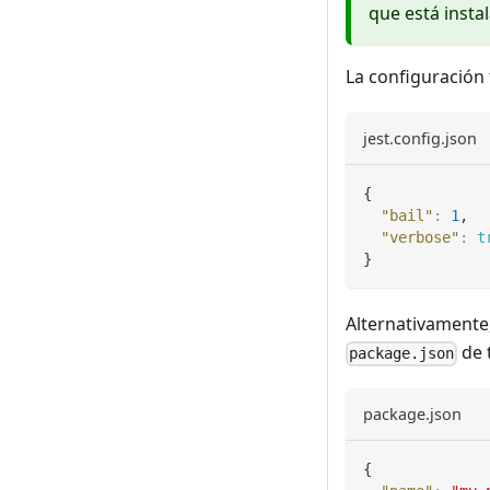
que está insta
La configuración
jest.config.json
{
"bail"
:
1
,
"verbose"
:
t
}
Alternativamente,
de 
package.json
package.json
{