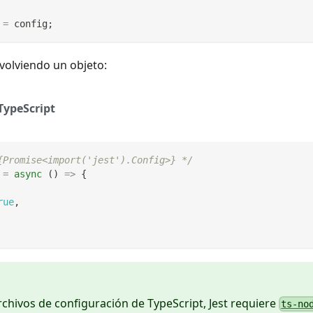
=
 config
;
volviendo un objeto:
TypeScript
{Promise<import('jest').Config>} */
=
async
(
)
=>
{
rue
,
archivos de configuración de TypeScript, Jest requiere
ts-no