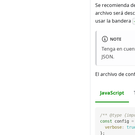
Se recomienda def
archivo será des
usar la bandera
NOTE
Tenga en cuent
JSON.
El archivo de con
JavaScript
/** @type {imp
const
 config 
=
verbose
:
tru
}
;