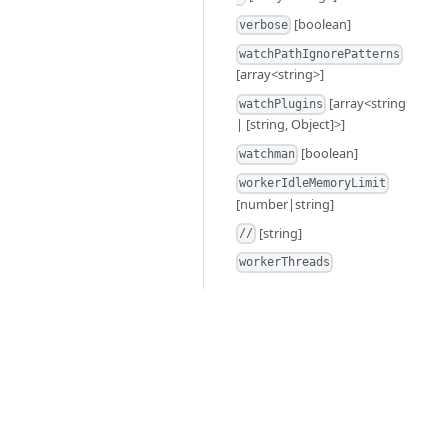
[boolean]
verbose
watchPathIgnorePatterns
[array<string>]
[array<string
watchPlugins
| [string, Object]>]
[boolean]
watchman
workerIdleMemoryLimit
[number|string]
[string]
//
workerThreads