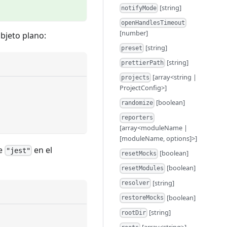
[string]
notifyMode
openHandlesTimeout
[number]
bjeto plano:
[string]
preset
[string]
prettierPath
[array<string |
projects
ProjectConfig>]
[boolean]
randomize
reporters
[array<moduleName |
[moduleName, options]>]
ve
en el
"jest"
[boolean]
resetMocks
[boolean]
resetModules
[string]
resolver
[boolean]
restoreMocks
[string]
rootDir
[array<string>]