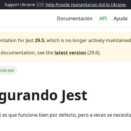
Support Ukraine 🇺🇦
Help Provide Humanitarian Aid to Ukraine
.
Documentación
API
Ayuda
entation for
Jest
29.5
, which is no longer actively maintained
e documentation, see the
latest version
(
29.6
).
ndo Jest
gurando Jest
est es que funcione bien por defecto, pero a veces se necesi