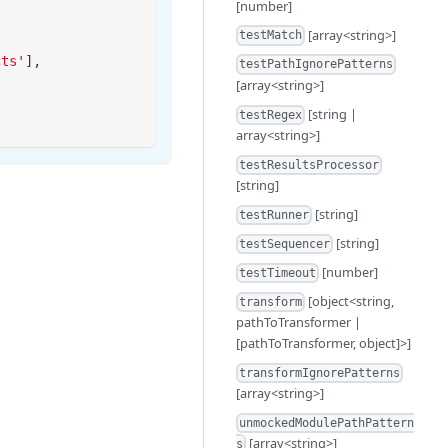
[number]
[array<string>]
testMatch
cts'
]
,
testPathIgnorePatterns
[array<string>]
[string |
testRegex
array<string>]
testResultsProcessor
[string]
[string]
testRunner
[string]
testSequencer
[number]
testTimeout
[object<string,
transform
pathToTransformer |
[pathToTransformer, object]>]
transformIgnorePatterns
[array<string>]
unmockedModulePathPattern
[array<string>]
s