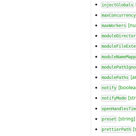
injectGlobals
maxConcurrency
[nu
maxWorkers
moduleDirector
moduleFileExte
moduleNameMapp
modulePathIgno
[a
modulePaths
[boolea
notify
[str
notifyMode
openHandlesTim
[string]
preset
[
prettierPath