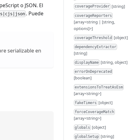
peScript o JSON. El
[string]
coverageProvider
. Puede
js|cjs|json
coverageReporters
[array<string | [string,
options]>]
[object]
coverageThreshold
dependencyExtractor
re serializable en
[string]
[string, object]
displayName
errorOnDeprecated
[boolean]
extensionsToTreatAsEsm
[array<string>]
[object]
fakeTimers
forceCoverageMatch
[array<string>]
[object]
globals
[string]
globalSetup