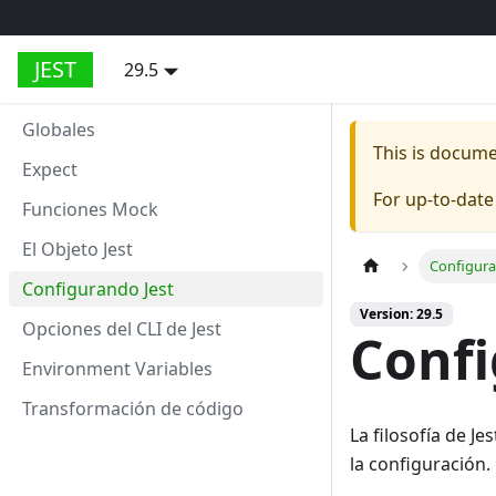
JEST
29.5
Globales
This is docum
Expect
For up-to-dat
Funciones Mock
El Objeto Jest
Configura
Configurando Jest
Version: 29.5
Opciones del CLI de Jest
Confi
Environment Variables
Transformación de código
La filosofía de J
la configuración.