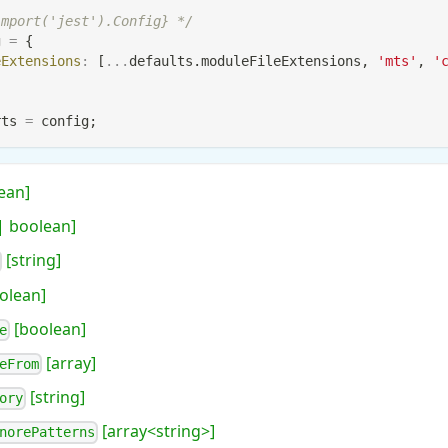
import('jest').Config} */
g 
=
{
eExtensions
:
[
...
defaults
.
moduleFileExtensions
,
'mts'
,
'
rts
=
 config
;
ean]
 boolean]
[string]
olean]
[boolean]
e
[array]
eFrom
[string]
ory
[array<string>]
norePatterns