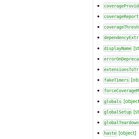
coverageProvid
coverageReport
coverageThresh
dependencyExtr
[st
displayName
errorOnDepreca
extensionsToTr
[ob
fakeTimers
forceCoverageM
[object
globals
[s
globalSetup
globalTeardown
[object]
haste