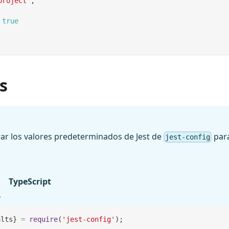
project"
,
true
s
ar los valores predeterminados de Jest de
para
jest-config
TypeScript
ults
}
=
require
(
'jest-config'
)
;