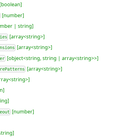
[boolean]
[number]
mber | string]
[array<string>]
ies
[array<string>]
nsions
[object<string, string | array<string>>]
er
[array<string>]
rePatterns
rray<string>]
n]
ing]
[number]
eout
string]