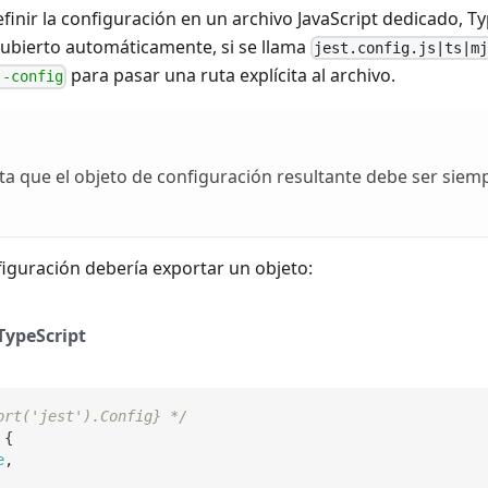
inir la configuración en un archivo JavaScript dedicado, Ty
cubierto automáticamente, si se llama
jest.config.js|ts|m
para pasar una ruta explícita al archivo.
--config
a que el objeto de configuración resultante debe ser siemp
figuración debería exportar un objeto:
TypeScript
ort('jest').Config} */
{
e
,