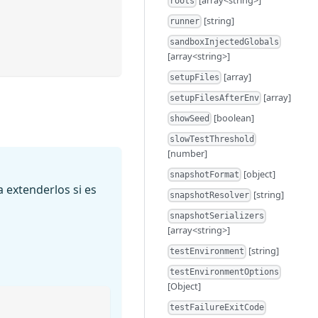
roots
[string]
runner
sandboxInjectedGlobals
[array<string>]
[array]
setupFiles
[array]
setupFilesAfterEnv
[boolean]
showSeed
slowTestThreshold
[number]
[object]
snapshotFormat
 extenderlos si es
[string]
snapshotResolver
snapshotSerializers
[array<string>]
[string]
testEnvironment
testEnvironmentOptions
[Object]
testFailureExitCode