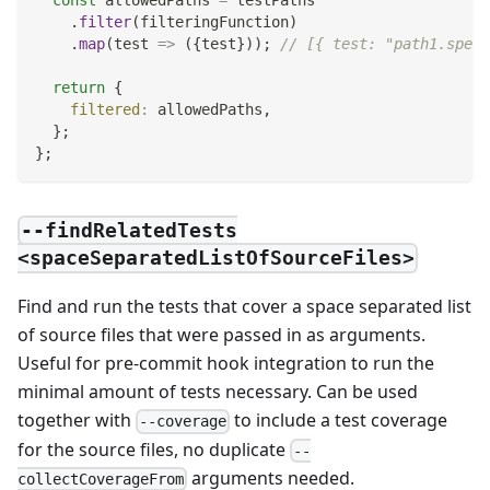
const
 allowedPaths 
=
 testPaths
.
filter
(
filteringFunction
)
.
map
(
test
=>
(
{
test
}
)
)
;
// [{ test: "path1.spec.
return
{
filtered
:
 allowedPaths
,
}
;
}
;
--findRelatedTests
<spaceSeparatedListOfSourceFiles>
Find and run the tests that cover a space separated list
of source files that were passed in as arguments.
Useful for pre-commit hook integration to run the
minimal amount of tests necessary. Can be used
together with
to include a test coverage
--coverage
for the source files, no duplicate
--
arguments needed.
collectCoverageFrom