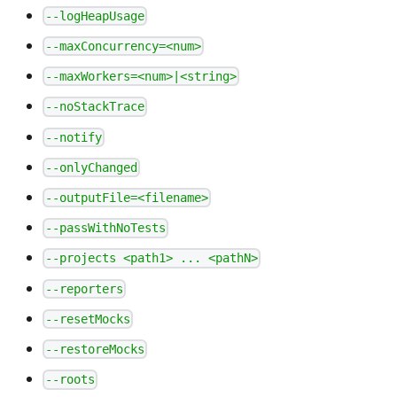
--logHeapUsage
--maxConcurrency=<num>
--maxWorkers=<num>|<string>
--noStackTrace
--notify
--onlyChanged
--outputFile=<filename>
--passWithNoTests
--projects <path1> ... <pathN>
--reporters
--resetMocks
--restoreMocks
--roots