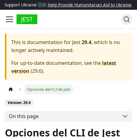
Support Ukraine 🇺🇦
Help Provide Humanitarian Aid to Ukraine
.
JEST
This is documentation for
Jest
29.4
, which is no
longer actively maintained.
For up-to-date documentation, see the
latest
version
(
29.6
).
Opciones del CLI de Jest
Version: 29.4
On this page
Opciones del CLI de Jest