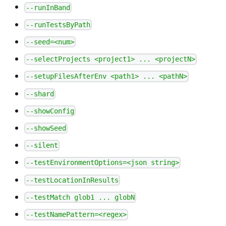
--runInBand
--runTestsByPath
--seed=<num>
--selectProjects <project1> ... <projectN>
--setupFilesAfterEnv <path1> ... <pathN>
--shard
--showConfig
--showSeed
--silent
--testEnvironmentOptions=<json string>
--testLocationInResults
--testMatch glob1 ... globN
--testNamePattern=<regex>