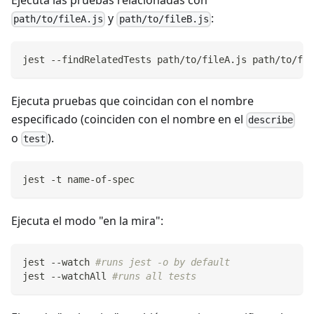
Ejecuta las pruebas relacionadas con
y
:
path/to/fileA.js
path/to/fileB.js
jest --findRelatedTests path/to/fileA.js path/to/fil
Ejecuta pruebas que coincidan con el nombre
especificado (coinciden con el nombre en el
describe
o
).
test
jest -t name-of-spec
Ejecuta el modo "en la mira":
jest --watch 
#runs jest -o by default
jest --watchAll 
#runs all tests