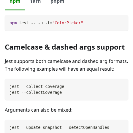
npm
Yarn
pnpm
npm
test
 -- -u -t
=
"ColorPicker"
Camelcase & dashed args support
Jest supports both camelcase and dashed arg formats.
The following examples will have an equal result:
jest --collect-coverage
jest --collectCoverage
Arguments can also be mixed:
jest --update-snapshot --detectOpenHandles