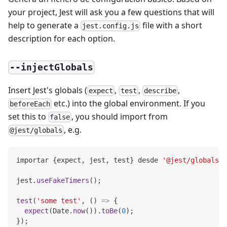
your project, Jest will ask you a few questions that will
help to generate a
file with a short
jest.config.js
description for each option.
--injectGlobals
Insert Jest's globals (
,
,
,
expect
test
describe
etc.) into the global environment. If you
beforeEach
set this to
, you should import from
false
, e.g.
@jest/globals
importar 
{
expect
,
 jest
,
 test
}
 desde 
'@jest/globals'
;
jest
.
useFakeTimers
(
)
;
test
(
'some test'
,
(
)
=>
{
expect
(
Date
.
now
(
)
)
.
toBe
(
0
)
;
}
)
;