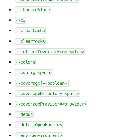
--changedSince
--ci
--clearCache
--clearMocks
--collectCoverageFrom=<glob>
--colors
--config=<path>
--coverage[=<boolean>]
--coverageDirectory=<path>
--coverageProvider=<provider>
--debug
--detectOpenHandles
--env=<environment>