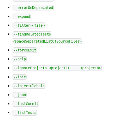
--errorOnDeprecated
--expand
--filter=<file>
--findRelatedTests
<spaceSeparatedListOfSourceFiles>
--forceExit
--help
--ignoreProjects <project1> ... <projectN>
--init
--injectGlobals
--json
--lastCommit
--listTests