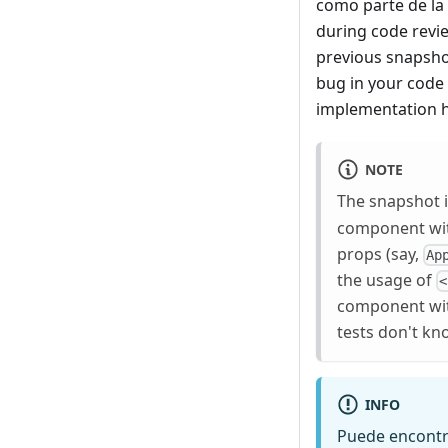
como parte de la 
during code revie
previous snapshot
bug in your code 
implementation h
NOTE
The snapshot i
component wi
props (say,
Ap
the usage of
<
component with
tests don't kn
INFO
Puede encontr