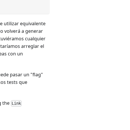
 utilizar equivalente
to volverá a generar
i tuviéramos cualquier
itaríamos arreglar el
neas con un
uede pasar un "flag"
sos tests que
g the
Link