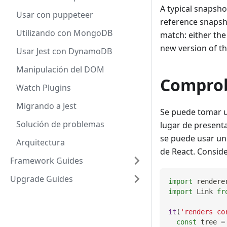
A typical snapsho
Usar con puppeteer
reference snapshot
Utilizando con MongoDB
match: either th
new version of t
Usar Jest con DynamoDB
Manipulación del DOM
Comprob
Watch Plugins
Migrando a Jest
Se puede tomar u
Solución de problemas
lugar de presentar
se puede usar un 
Arquitectura
de React. Conside
Framework Guides
Upgrade Guides
import
rendere
import
Link
fr
it
(
'renders co
const
 tree 
=