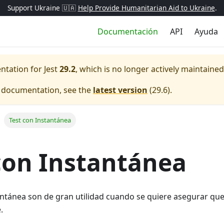
Support Ukraine 🇺🇦
Help Provide Humanitarian Aid to Ukraine
.
Documentación
API
Ayuda
entation for
Jest
29.2
, which is no longer actively maintained
e documentation, see the
latest version
(
29.6
).
Test con Instantánea
con Instantánea
antánea son de gran utilidad cuando se quiere asegurar que
.