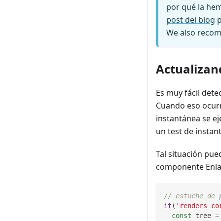
por qué la he
post del blog
p
We also reco
Actualizan
Es muy fácil dete
Cuando eso ocurra
instantánea se ej
un test de insta
Tal situación pue
componente Enla
// estuche de 
it
(
'renders co
const
 tree 
=