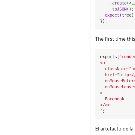
.
create
(
<
L
.
toJSON
(
)
;
expect
(
tree
)
}
)
;
The first time this
exports
[
`
rende
<a
  className="n
  href="http:/
  onMouseEnter
  onMouseLeave
>
  Facebook
</a>
`
;
El artefacto de l