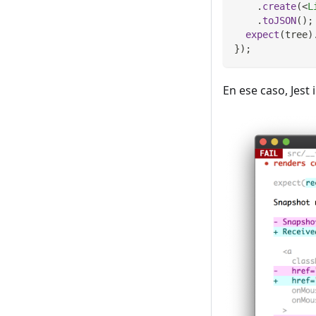
.
create
(
<
L
.
toJSON
(
)
;
expect
(
tree
)
}
)
;
En ese caso, Jest 