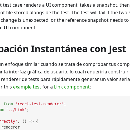
t test case renders a UI component, takes a snapshot, then
 file stored alongside the test. The test will fail if the tw
e change is unexpected, or the reference snapshot needs to
he UI component.
ación Instantánea con Jest
n enfoque similar cuando se trata de comprobar tus comp
 la interfaz gráfica de usuario, lo cual requeriría construir 
renderer de tests para rápidamente generar un valor serial
r this
example test
for a
Link component
:
r
from
'react-test-renderer'
;
om
'../Link'
;
rrectly'
,
(
)
=>
{
 renderer