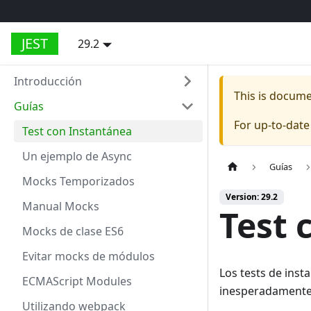
JEST
29.2
Introducción
This is docum
Guías
For up-to-dat
Test con Instantánea
Un ejemplo de Async
Guías
Mocks Temporizados
Version: 29.2
Manual Mocks
Test 
Mocks de clase ES6
Evitar mocks de módulos
Los tests de inst
ECMAScript Modules
inesperadamente
Utilizando webpack