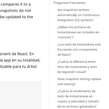
Preguntas Frecuentes
 compares it to a
Are snapshots written
o snapshots do not
automatically on Continuous
 be updated to the
Integration (CI) systems?
¿Deben los archivos de
instantáneas ser incluidos en
"commits"?
¿Los tests de instantánea solo
funcionan con components
onent de React. En
de React?
la app en su totalidad,
¿Cuál es la diferencia entre
izable para tu árbol
tests de instantánea y tests
de regresión visual?
Does snapshot testing replace
unit testing?
¿Cuál es el rendimiento de
tests de instantáneas en
cuanto a velocidad y tamaño
de los archivos generados?