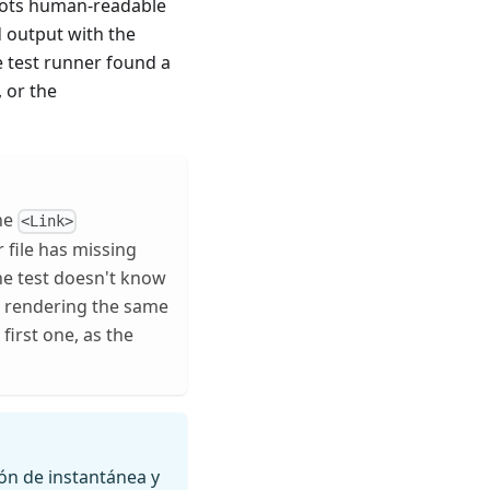
ots human-readable
d output with the
he test runner found a
 or the
the
<Link>
r file has missing
the test doesn't know
o, rendering the same
first one, as the
n de instantánea y