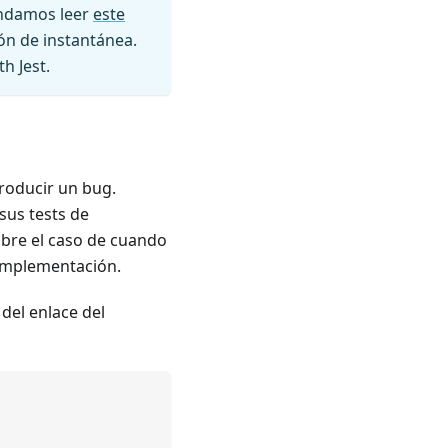
ndamos leer
este
ón de instantánea.
h Jest.
roducir un bug.
sus tests de
obre el caso de cuando
 implementación.
del enlace del