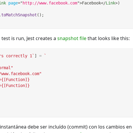
ink
page
=
"
http://www.facebook.com
"
>
Facebook
</
Link
>
)
.
toMatchSnapshot
(
)
;
 test is run, Jest creates a
snapshot file
that looks like this:
rs correctly 1
`
]
=
`
ormal"
/www.facebook.com"
={[Function]}
={[Function]}
a instantánea debe ser incluído (commit) con los cambios en 