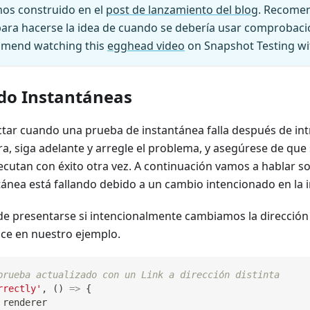
mos construido en el
post de lanzamiento del blog
. Recome
ara hacerse la idea de cuando se debería usar comprobaci
mmend watching this
egghead video
on Snapshot Testing wit
do Instantáneas
ctar cuando una prueba de instantánea falla después de int
, siga adelante y arregle el problema, y asegúrese de que 
ecutan con éxito otra vez. A continuación vamos a hablar s
ntánea está fallando debido a un cambio intencionado en la
de presentarse si intencionalmente cambiamos la dirección 
ce en nuestro ejemplo.
prueba actualizado con un Link a dirección distinta
rrectly'
,
(
)
=>
{
 renderer