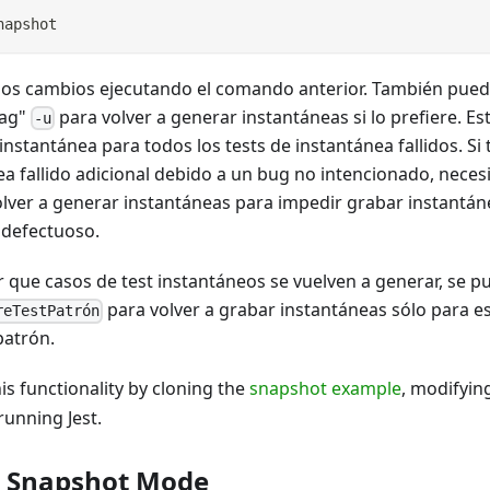
napshot
los cambios ejecutando el comando anterior. También puede
lag"
para volver a generar instantáneas si lo prefiere. Es
-u
 instantánea para todos los tests de instantánea fallidos. S
ea fallido adicional debido a un bug no intencionado, neces
olver a generar instantáneas para impedir grabar instantá
defectuoso.
ar que casos de test instantáneos se vuelven a generar, se p
para volver a grabar instantáneas sólo para e
reTestPatrón
patrón.
his functionality by cloning the
snapshot example
, modifyin
unning Jest.
e Snapshot Mode