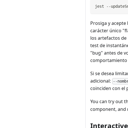
jest --updateS
Prosiga y acepte 
carácter único "f
los artefactos de
test de instantán
"bug" antes de v
comportamiento 
Si se desea limit
adicional:
--nomb
coinciden con el 
You can try out t
component, and r
Interactiv