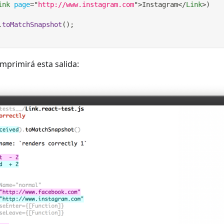
ink
page
=
"
http://www.instagram.com
"
>
Instagram
</
Link
>
)
.
toMatchSnapshot
(
)
;
imprimirá esta salida: