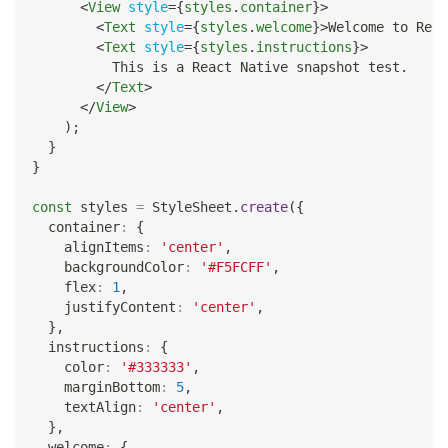
<
View
style
=
{
styles
.
container
}
>
<
Text
style
=
{
styles
.
welcome
}
>
Welcome to Reac
<
Text
style
=
{
styles
.
instructions
}
>
          This is a React Native snapshot test.
</
Text
>
</
View
>
)
;
}
}
const
 styles 
=
StyleSheet
.
create
(
{
  container
:
{
    alignItems
:
'center'
,
    backgroundColor
:
'#F5FCFF'
,
    flex
:
1
,
    justifyContent
:
'center'
,
}
,
  instructions
:
{
    color
:
'#333333'
,
    marginBottom
:
5
,
    textAlign
:
'center'
,
}
,
  welcome
:
{