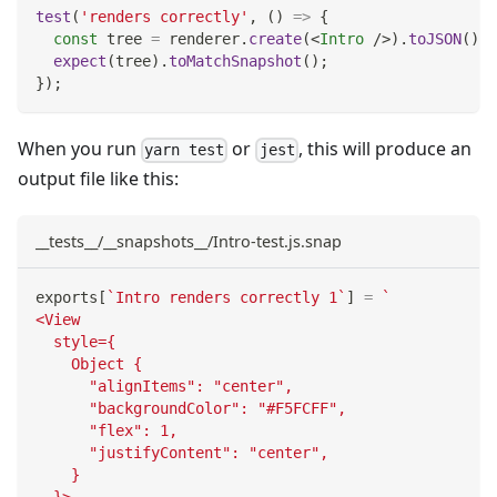
test
(
'renders correctly'
,
(
)
=>
{
const
 tree 
=
 renderer
.
create
(
<
Intro
/>
)
.
toJSON
(
)
;
expect
(
tree
)
.
toMatchSnapshot
(
)
;
}
)
;
When you run
or
, this will produce an
yarn test
jest
output file like this:
__tests__/__snapshots__/Intro-test.js.snap
exports
[
`
Intro renders correctly 1
`
]
=
`
<View
  style={
    Object {
      "alignItems": "center",
      "backgroundColor": "#F5FCFF",
      "flex": 1,
      "justifyContent": "center",
    }
  }>