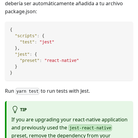
debería ser automáticamente añadida a tu archivo
package.json:
{
"scripts"
:
{
"test"
:
"jest"
}
,
"jest"
:
{
"preset"
:
"react-native"
}
}
Run
to run tests with Jest.
yarn test
TIP
If you are upgrading your react-native application
and previously used the
jest-react-native
preset, remove the dependency from your