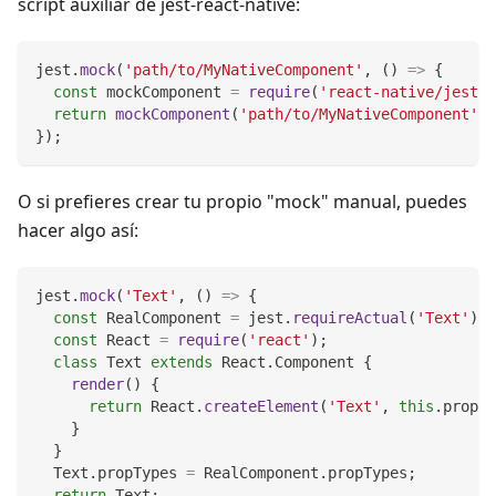
script auxiliar de jest-react-native:
jest
.
mock
(
'path/to/MyNativeComponent'
,
(
)
=>
{
const
 mockComponent 
=
require
(
'react-native/jest/m
return
mockComponent
(
'path/to/MyNativeComponent'
)
;
}
)
;
O si prefieres crear tu propio "mock" manual, puedes
hacer algo así:
jest
.
mock
(
'Text'
,
(
)
=>
{
const
RealComponent
=
 jest
.
requireActual
(
'Text'
)
;
const
React
=
require
(
'react'
)
;
class
Text
extends
React
.
Component
{
render
(
)
{
return
React
.
createElement
(
'Text'
,
this
.
props
,
}
}
Text
.
propTypes
=
RealComponent
.
propTypes
;
return
Text
;