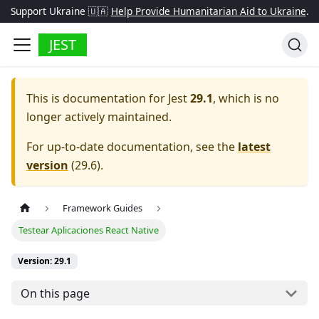
Support Ukraine 🇺🇦
Help Provide Humanitarian Aid to Ukraine
.
JEST
This is documentation for
Jest
29.1
, which is no
longer actively maintained.
For up-to-date documentation, see the
latest
version
(
29.6
).
Framework Guides
Testear Aplicaciones React Native
Version: 29.1
On this page