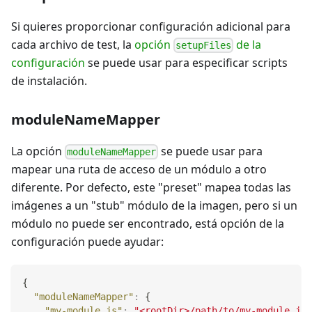
Si quieres proporcionar configuración adicional para
cada archivo de test, la
opción
de la
setupFiles
configuración
se puede usar para especificar scripts
de instalación.
moduleNameMapper
La opción
se puede usar para
moduleNameMapper
mapear una ruta de acceso de un módulo a otro
diferente. Por defecto, este "preset" mapea todas las
imágenes a un "stub" módulo de la imagen, pero si un
módulo no puede ser encontrado, está opción de la
configuración puede ayudar:
{
"moduleNameMapper"
:
{
"my-module.js"
:
"<rootDir>/path/to/my-module.js"