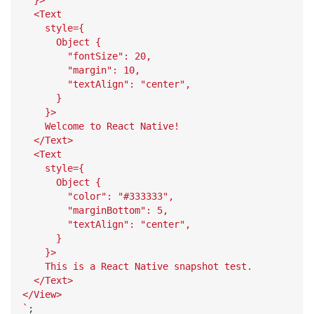
  <Text
    style={
      Object {
        "fontSize": 20,
        "margin": 10,
        "textAlign": "center",
      }
    }>
    Welcome to React Native!
  </Text>
  <Text
    style={
      Object {
        "color": "#333333",
        "marginBottom": 5,
        "textAlign": "center",
      }
    }>
    This is a React Native snapshot test.
  </Text>
</View>
`
;