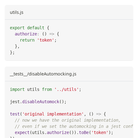
utils.js
export
default
{
authorize
:
(
)
=>
{
return
'token'
;
}
,
}
;
__tests__/disableAutomocking.js
import
utils
from
'../utils'
;
jest
.
disableAutomock
(
)
;
test
(
'original implementation'
,
(
)
=>
{
// now we have the original implementation,
// even if we set the automocking in a jest config
expect
(
utils
.
authorize
(
)
)
.
toBe
(
'token'
)
;