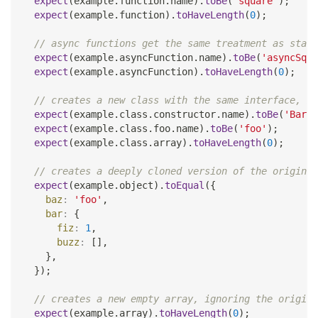
expect
(
example
.
function
.
name
)
.
toBe
(
'square'
)
;
expect
(
example
.
function
)
.
toHaveLength
(
0
)
;
// async functions get the same treatment as stand
expect
(
example
.
asyncFunction
.
name
)
.
toBe
(
'asyncSqua
expect
(
example
.
asyncFunction
)
.
toHaveLength
(
0
)
;
// creates a new class with the same interface, me
expect
(
example
.
class
.
constructor
.
name
)
.
toBe
(
'Bar'
)
expect
(
example
.
class
.
foo
.
name
)
.
toBe
(
'foo'
)
;
expect
(
example
.
class
.
array
)
.
toHaveLength
(
0
)
;
// creates a deeply cloned version of the original
expect
(
example
.
object
)
.
toEqual
(
{
baz
:
'foo'
,
bar
:
{
fiz
:
1
,
buzz
:
[
]
,
}
,
}
)
;
// creates a new empty array, ignoring the origina
expect
(
example
.
array
)
.
toHaveLength
(
0
)
;