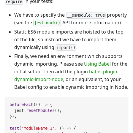
in your tests:
require
We have to specify the
property
__esModule: true
(see the
API for more information).
jest.mock()
Static ES6 module imports are hoisted to the top
of the file, so instead we have to import them
dynamically using
.
import()
Finally, we need an environment which supports
dynamic importing. Please see
Using Babel
for the
initial setup. Then add the plugin
babel-plugin-
dynamic-import-node
, or an equivalent, to your
Babel config to enable dynamic importing in Node.
beforeEach
(
(
)
=>
{
  jest
.
resetModules
(
)
;
}
)
;
test
(
'moduleName 1'
,
(
)
=>
{