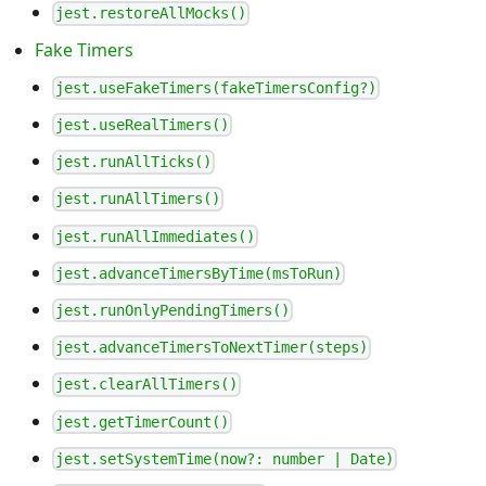
jest.restoreAllMocks()
Fake Timers
jest.useFakeTimers(fakeTimersConfig?)
jest.useRealTimers()
jest.runAllTicks()
jest.runAllTimers()
jest.runAllImmediates()
jest.advanceTimersByTime(msToRun)
jest.runOnlyPendingTimers()
jest.advanceTimersToNextTimer(steps)
jest.clearAllTimers()
jest.getTimerCount()
jest.setSystemTime(now?: number | Date)