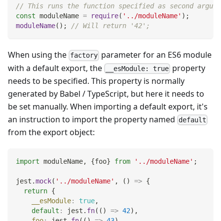
// This runs the function specified as second argume
const
 moduleName 
=
require
(
'../moduleName'
)
;
moduleName
(
)
;
// Will return '42';
When using the
parameter for an ES6 module
factory
with a default export, the
property
__esModule: true
needs to be specified. This property is normally
generated by Babel / TypeScript, but here it needs to
be set manually. When importing a default export, it's
an instruction to import the property named
default
from the export object:
import
moduleName
,
{
foo
}
from
'../moduleName'
;
jest
.
mock
(
'../moduleName'
,
(
)
=>
{
return
{
__esModule
:
true
,
default
:
 jest
.
fn
(
(
)
=>
42
)
,
foo
:
 jest
.
fn
(
(
)
=>
43
)
,