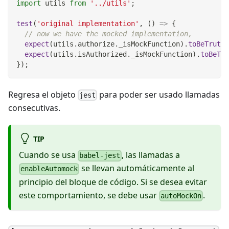
import
utils
from
'../utils'
;
test
(
'original implementation'
,
(
)
=>
{
// now we have the mocked implementation,
expect
(
utils
.
authorize
.
_isMockFunction
)
.
toBeTruthy
expect
(
utils
.
isAuthorized
.
_isMockFunction
)
.
toBeTru
}
)
;
Regresa el objeto
para poder ser usado llamadas
jest
consecutivas.
TIP
Cuando se usa
, las llamadas a
babel-jest
se llevan automáticamente al
enableAutomock
principio del bloque de código. Si se desea evitar
este comportamiento, se debe usar
.
autoMockOn