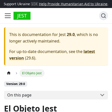
Support Ukraine 🇺🇦
Help Provide Humanitarian Aid to Ukraine
.
JEST
This is documentation for
Jest
29.0
, which is no
longer actively maintained.
For up-to-date documentation, see the
latest
version
(
29.6
).
El Objeto Jest
Version: 29.0
On this page
El Objeto Jest