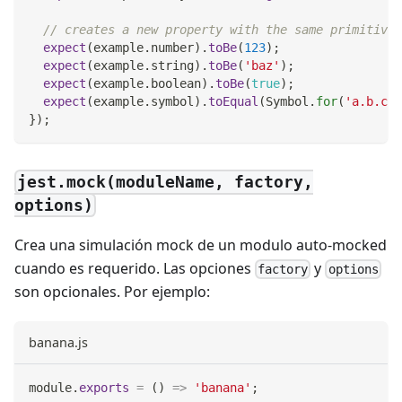
// creates a new property with the same primitive 
expect
(
example
.
number
)
.
toBe
(
123
)
;
expect
(
example
.
string
)
.
toBe
(
'baz'
)
;
expect
(
example
.
boolean
)
.
toBe
(
true
)
;
expect
(
example
.
symbol
)
.
toEqual
(
Symbol
.
for
(
'a.b.c'
)
}
)
;
jest.mock(moduleName, factory,
options)
Crea una simulación mock de un modulo auto-mocked
cuando es requerido. Las opciones
y
factory
options
son opcionales. Por ejemplo:
banana.js
module
.
exports
=
(
)
=>
'banana'
;