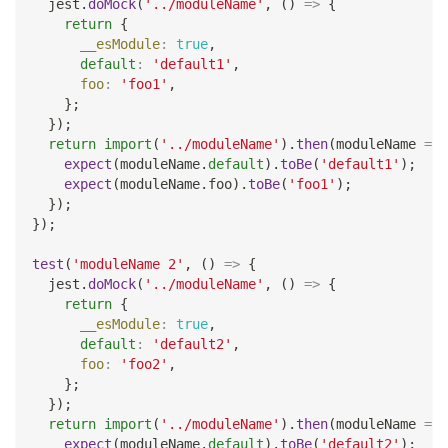
  jest
.
doMock
(
'../moduleName'
,
(
)
=>
{
return
{
__esModule
:
true
,
default
:
'default1'
,
foo
:
'foo1'
,
}
;
}
)
;
return
import
(
'../moduleName'
)
.
then
(
moduleName
=>
expect
(
moduleName
.
default
)
.
toBe
(
'default1'
)
;
expect
(
moduleName
.
foo
)
.
toBe
(
'foo1'
)
;
}
)
;
}
)
;
test
(
'moduleName 2'
,
(
)
=>
{
  jest
.
doMock
(
'../moduleName'
,
(
)
=>
{
return
{
__esModule
:
true
,
default
:
'default2'
,
foo
:
'foo2'
,
}
;
}
)
;
return
import
(
'../moduleName'
)
.
then
(
moduleName
=>
expect
(
moduleName
.
default
)
.
toBe
(
'default2'
)
;