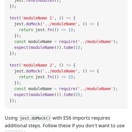
  jest
.
resetModules
(
)
;
}
)
;
test
(
'moduleName 1'
,
(
)
=>
{
  jest
.
doMock
(
'../moduleName'
,
(
)
=>
{
return
 jest
.
fn
(
(
)
=>
1
)
;
}
)
;
const
 moduleName 
=
require
(
'../moduleName'
)
;
expect
(
moduleName
(
)
)
.
toBe
(
1
)
;
}
)
;
test
(
'moduleName 2'
,
(
)
=>
{
  jest
.
doMock
(
'../moduleName'
,
(
)
=>
{
return
 jest
.
fn
(
(
)
=>
2
)
;
}
)
;
const
 moduleName 
=
require
(
'../moduleName'
)
;
expect
(
moduleName
(
)
)
.
toBe
(
2
)
;
}
)
;
Using
with ES6 imports requires
jest.doMock()
additional steps. Follow these if you don't want to use