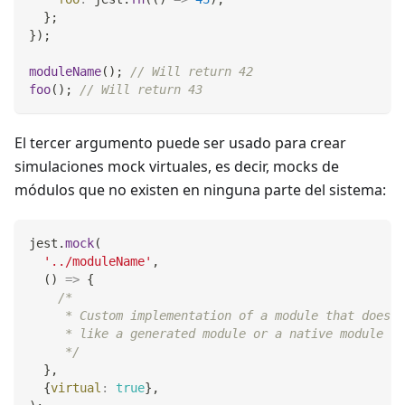
}
;
}
)
;
moduleName
(
)
;
// Will return 42
foo
(
)
;
// Will return 43
El tercer argumento puede ser usado para crear
simulaciones mock virtuales, es decir, mocks de
módulos que no existen en ninguna parte del sistema:
jest
.
mock
(
'../moduleName'
,
(
)
=>
{
/*
     * Custom implementation of a module that doesn'
     * like a generated module or a native module in
     */
}
,
{
virtual
:
true
}
,