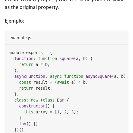
as the original property.
Ejemplo:
example.js
module
.
exports
=
{
function
:
function
square
(
a
,
 b
)
{
return
 a 
*
 b
;
}
,
asyncFunction
:
async
function
asyncSquare
(
a
,
 b
)
{
const
 result 
=
(
await
 a
)
*
 b
;
return
 result
;
}
,
class
:
new
(
class
Bar
{
constructor
(
)
{
this
.
array
=
[
1
,
2
,
3
]
;
}
foo
(
)
{
}
}
)
(
)
,