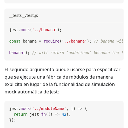
__tests__/test.js
jest
.
mock
(
'../banana'
)
;
const
 banana 
=
require
(
'../banana'
)
;
// banana will 
banana
(
)
;
// will return 'undefined' because the fun
El segundo argumento puede usarse para especificar
que se ejecute una fábrica de módulos de manera
explicita en lugar de la funcionalidad de simulación
mock automática de Jest:
jest
.
mock
(
'../moduleName'
,
(
)
=>
{
return
 jest
.
fn
(
(
)
=>
42
)
;
}
)
;