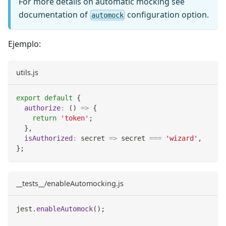
For more details on automatic mocking see
documentation of
configuration option.
automock
Ejemplo:
utils.js
export
default
{
authorize
:
(
)
=>
{
return
'token'
;
}
,
isAuthorized
:
secret
=>
 secret 
===
'wizard'
,
}
;
__tests__/enableAutomocking.js
jest
.
enableAutomock
(
)
;