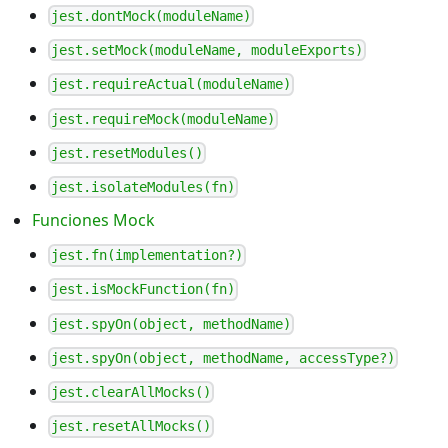
jest.dontMock(moduleName)
jest.setMock(moduleName, moduleExports)
jest.requireActual(moduleName)
jest.requireMock(moduleName)
jest.resetModules()
jest.isolateModules(fn)
Funciones Mock
jest.fn(implementation?)
jest.isMockFunction(fn)
jest.spyOn(object, methodName)
jest.spyOn(object, methodName, accessType?)
jest.clearAllMocks()
jest.resetAllMocks()