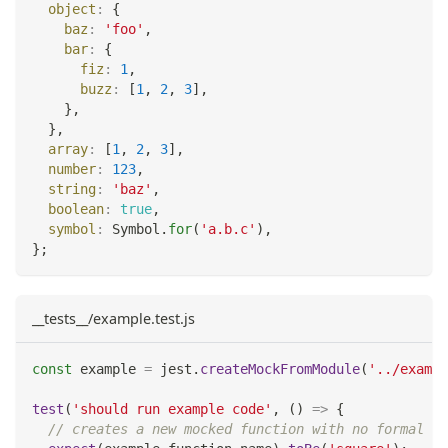
object
:
{
baz
:
'foo'
,
bar
:
{
fiz
:
1
,
buzz
:
[
1
,
2
,
3
]
,
}
,
}
,
array
:
[
1
,
2
,
3
]
,
number
:
123
,
string
:
'baz'
,
boolean
:
true
,
symbol
:
Symbol
.
for
(
'a.b.c'
)
,
}
;
__tests__/example.test.js
const
 example 
=
 jest
.
createMockFromModule
(
'../exampl
test
(
'should run example code'
,
(
)
=>
{
// creates a new mocked function with no formal ar