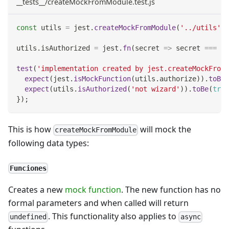
__tests__/createMockFromModule.test.js
const
 utils 
=
 jest
.
createMockFromModule
(
'../utils'
)
;
utils
.
isAuthorized
=
 jest
.
fn
(
secret
=>
 secret 
===
'n
test
(
'implementation created by jest.createMockFromM
expect
(
jest
.
isMockFunction
(
utils
.
authorize
)
)
.
toBe
(
expect
(
utils
.
isAuthorized
(
'not wizard'
)
)
.
toBe
(
true
}
)
;
This is how
will mock the
createMockFromModule
following data types:
Funciones
Creates a new
mock function
. The new function has no
formal parameters and when called will return
. This functionality also applies to
undefined
async