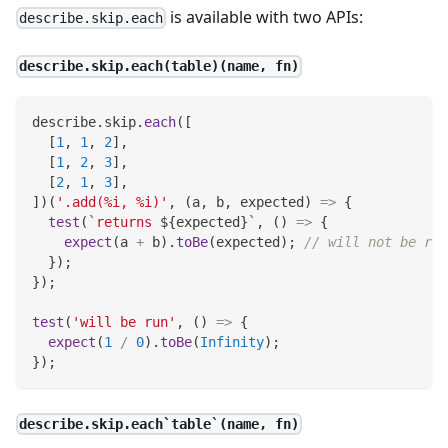
is available with two APIs:
describe.skip.each
describe.skip.each(table)(name, fn)
describe
.
skip
.
each
(
[
[
1
,
1
,
2
]
,
[
1
,
2
,
3
]
,
[
2
,
1
,
3
]
,
]
)
(
'.add(%i, %i)'
,
(
a
,
 b
,
 expected
)
=>
{
test
(
`
returns 
${
expected
}
`
,
(
)
=>
{
expect
(
a 
+
 b
)
.
toBe
(
expected
)
;
// will not be run
}
)
;
}
)
;
test
(
'will be run'
,
(
)
=>
{
expect
(
1
/
0
)
.
toBe
(
Infinity
)
;
}
)
;
describe.skip.each`table`(name, fn)