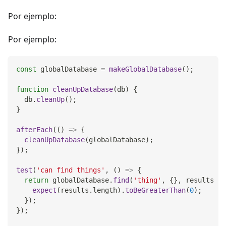
Por ejemplo:
Por ejemplo:
const
 globalDatabase 
=
makeGlobalDatabase
(
)
;
function
cleanUpDatabase
(
db
)
{
  db
.
cleanUp
(
)
;
}
afterEach
(
(
)
=>
{
cleanUpDatabase
(
globalDatabase
)
;
}
)
;
test
(
'can find things'
,
(
)
=>
{
return
 globalDatabase
.
find
(
'thing'
,
{
}
,
results
=>
expect
(
results
.
length
)
.
toBeGreaterThan
(
0
)
;
}
)
;
}
)
;