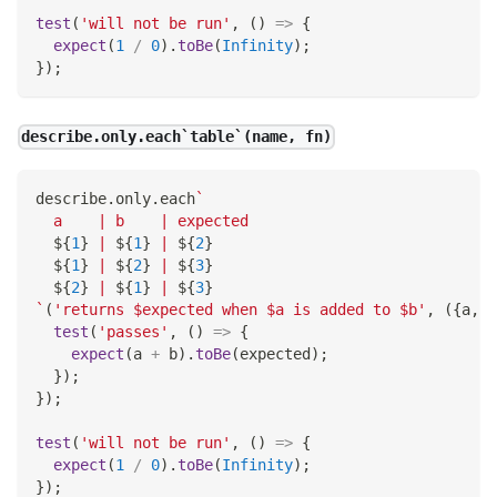
test
(
'will not be run'
,
(
)
=>
{
expect
(
1
/
0
)
.
toBe
(
Infinity
)
;
}
)
;
describe.only.each`table`(name, fn)
describe
.
only
.
each
`
  a    | b    | expected
${
1
}
 | 
${
1
}
 | 
${
2
}
${
1
}
 | 
${
2
}
 | 
${
3
}
${
2
}
 | 
${
1
}
 | 
${
3
}
`
(
'returns $expected when $a is added to $b'
,
(
{
a
,
 b
test
(
'passes'
,
(
)
=>
{
expect
(
a 
+
 b
)
.
toBe
(
expected
)
;
}
)
;
}
)
;
test
(
'will not be run'
,
(
)
=>
{
expect
(
1
/
0
)
.
toBe
(
Infinity
)
;
}
)
;