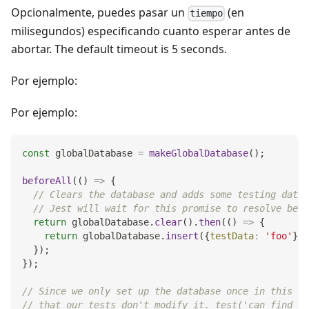
Opcionalmente, puedes pasar un
(en
tiempo
milisegundos) especificando cuanto esperar antes de
abortar. The default timeout is 5 seconds.
Por ejemplo:
Por ejemplo:
const
 globalDatabase 
=
makeGlobalDatabase
(
)
;
beforeAll
(
(
)
=>
{
// Clears the database and adds some testing data.
// Jest will wait for this promise to resolve befo
return
 globalDatabase
.
clear
(
)
.
then
(
(
)
=>
{
return
 globalDatabase
.
insert
(
{
testData
:
'foo'
}
)
;
}
)
;
}
)
;
// Since we only set up the database once in this ex
// that our tests don't modify it. test('can find th