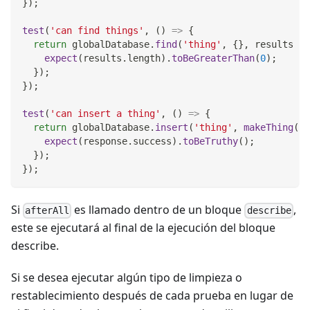
}
)
;
test
(
'can find things'
,
(
)
=>
{
return
 globalDatabase
.
find
(
'thing'
,
{
}
,
results
=>
expect
(
results
.
length
)
.
toBeGreaterThan
(
0
)
;
}
)
;
}
)
;
test
(
'can insert a thing'
,
(
)
=>
{
return
 globalDatabase
.
insert
(
'thing'
,
makeThing
(
)
,
expect
(
response
.
success
)
.
toBeTruthy
(
)
;
}
)
;
}
)
;
Si
es llamado dentro de un bloque
,
afterAll
describe
este se ejecutará al final de la ejecución del bloque
describe.
Si se desea ejecutar algún tipo de limpieza o
restablecimiento después de cada prueba en lugar de