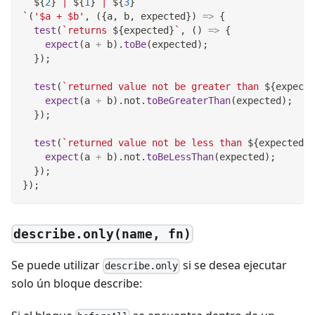
${
2
}
 | 
${
1
}
 | 
${
3
}
`
(
'$a + $b'
,
(
{
a
,
 b
,
 expected
}
)
=>
{
test
(
`
returns 
${
expected
}
`
,
(
)
=>
{
expect
(
a 
+
 b
)
.
toBe
(
expected
)
;
}
)
;
test
(
`
returned value not be greater than 
${
expecte
expect
(
a 
+
 b
)
.
not
.
toBeGreaterThan
(
expected
)
;
}
)
;
test
(
`
returned value not be less than 
${
expected
}
`
expect
(
a 
+
 b
)
.
not
.
toBeLessThan
(
expected
)
;
}
)
;
}
)
;
describe.only(name, fn)
Se puede utilizar
si se desea ejecutar
describe.only
solo ún bloque describe: