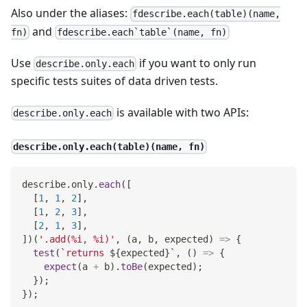
Also under the aliases:
fdescribe.each(table)(name,
and
fn)
fdescribe.each`table`(name, fn)
Use
if you want to only run
describe.only.each
specific tests suites of data driven tests.
is available with two APIs:
describe.only.each
describe.only.each(table)(name, fn)
describe
.
only
.
each
(
[
[
1
,
1
,
2
]
,
[
1
,
2
,
3
]
,
[
2
,
1
,
3
]
,
]
)
(
'.add(%i, %i)'
,
(
a
,
 b
,
 expected
)
=>
{
test
(
`
returns 
${
expected
}
`
,
(
)
=>
{
expect
(
a 
+
 b
)
.
toBe
(
expected
)
;
}
)
;
}
)
;