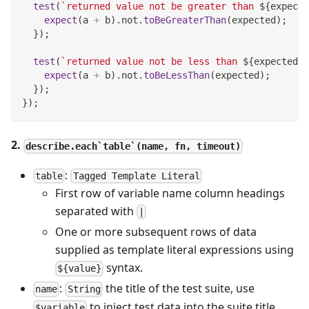
test
(
`
returned value not be greater than 
${
expecte
expect
(
a 
+
 b
)
.
not
.
toBeGreaterThan
(
expected
)
;
}
)
;
test
(
`
returned value not be less than 
${
expected
}
`
expect
(
a 
+
 b
)
.
not
.
toBeLessThan
(
expected
)
;
}
)
;
}
)
;
2.
describe.each`table`(name, fn, timeout)
:
table
Tagged Template Literal
First row of variable name column headings
separated with
|
One or more subsequent rows of data
supplied as template literal expressions using
syntax.
${value}
:
the title of the test suite, use
name
String
to inject test data into the suite title
$variable