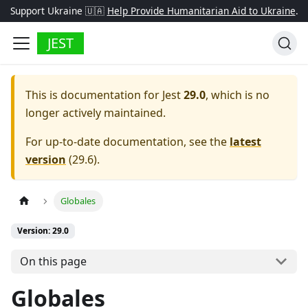
Support Ukraine 🇺🇦
Help Provide Humanitarian Aid to Ukraine
.
JEST
This is documentation for
Jest
29.0
, which is no
longer actively maintained.
For up-to-date documentation, see the
latest
version
(
29.6
).
Globales
Version: 29.0
On this page
Globales