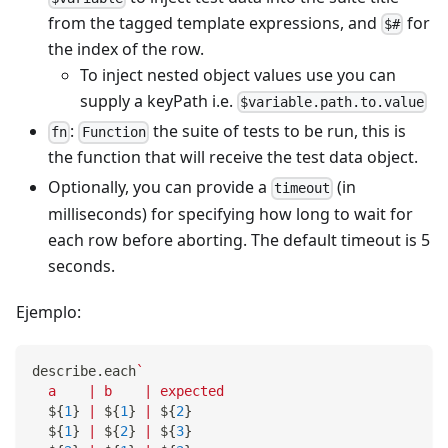
from the tagged template expressions, and
for
$#
the index of the row.
To inject nested object values use you can
supply a keyPath i.e.
$variable.path.to.value
:
the suite of tests to be run, this is
fn
Function
the function that will receive the test data object.
Optionally, you can provide a
(in
timeout
milliseconds) for specifying how long to wait for
each row before aborting. The default timeout is 5
seconds.
Ejemplo:
describe
.
each
`
  a    | b    | expected
${
1
}
 | 
${
1
}
 | 
${
2
}
${
1
}
 | 
${
2
}
 | 
${
3
}