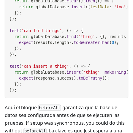
return
 globalDatabase
.
clear
(
)
.
then
(
(
)
=>
{
return
 globalDatabase
.
insert
(
{
testData
:
'foo'
}
)
;
}
)
;
}
)
;
test
(
'can find things'
,
(
)
=>
{
return
 globalDatabase
.
find
(
'thing'
,
{
}
,
results
=>
expect
(
results
.
length
)
.
toBeGreaterThan
(
0
)
;
}
)
;
}
)
;
test
(
'can insert a thing'
,
(
)
=>
{
return
 globalDatabase
.
insert
(
'thing'
,
makeThing
(
)
,
expect
(
response
.
success
)
.
toBeTruthy
(
)
;
}
)
;
}
)
;
Aquí el bloque
garantiza que la base de
beforeAll
datos sea configurada antes de que se ejecuten las
pruebas. If setup was synchronous, you could do this
without
. La clave es que Jest espera a una
beforeAll