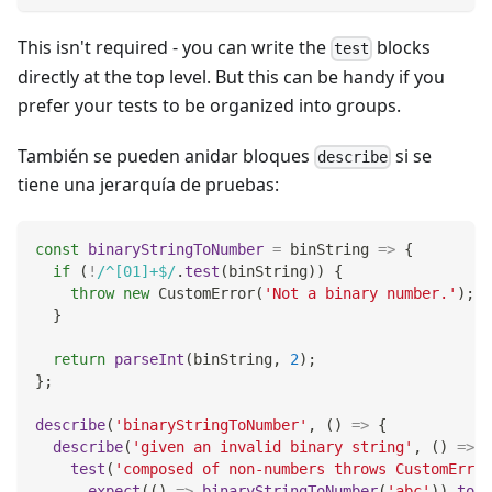
This isn't required - you can write the
blocks
test
directly at the top level. But this can be handy if you
prefer your tests to be organized into groups.
También se pueden anidar bloques
si se
describe
tiene una jerarquía de pruebas:
const
binaryStringToNumber
=
binString
=>
{
if
(
!
/
^[01]+$
/
.
test
(
binString
)
)
{
throw
new
CustomError
(
'Not a binary number.'
)
;
}
return
parseInt
(
binString
,
2
)
;
}
;
describe
(
'binaryStringToNumber'
,
(
)
=>
{
describe
(
'given an invalid binary string'
,
(
)
=>
{
test
(
'composed of non-numbers throws CustomError
expect
(
(
)
=>
binaryStringToNumber
(
'abc'
)
)
.
toTh