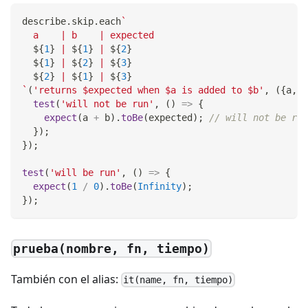
describe
.
skip
.
each
`
  a    | b    | expected
${
1
}
 | 
${
1
}
 | 
${
2
}
${
1
}
 | 
${
2
}
 | 
${
3
}
${
2
}
 | 
${
1
}
 | 
${
3
}
`
(
'returns $expected when $a is added to $b'
,
(
{
a
,
 b
test
(
'will not be run'
,
(
)
=>
{
expect
(
a 
+
 b
)
.
toBe
(
expected
)
;
// will not be run
}
)
;
}
)
;
test
(
'will be run'
,
(
)
=>
{
expect
(
1
/
0
)
.
toBe
(
Infinity
)
;
}
)
;
prueba(nombre, fn, tiempo)
También con el alias:
it(name, fn, tiempo)