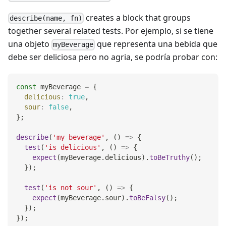
creates a block that groups
describe(name, fn)
together several related tests. Por ejemplo, si se tiene
una objeto
que representa una bebida que
myBeverage
debe ser deliciosa pero no agria, se podría probar con:
const
 myBeverage 
=
{
delicious
:
true
,
sour
:
false
,
}
;
describe
(
'my beverage'
,
(
)
=>
{
test
(
'is delicious'
,
(
)
=>
{
expect
(
myBeverage
.
delicious
)
.
toBeTruthy
(
)
;
}
)
;
test
(
'is not sour'
,
(
)
=>
{
expect
(
myBeverage
.
sour
)
.
toBeFalsy
(
)
;
}
)
;
}
)
;