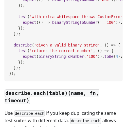
}
)
;
test
(
'with extra whitespace throws CustomError'
,
expect
(
(
)
=>
binaryStringToNumber
(
'  100'
)
)
.
to
}
)
;
}
)
;
describe
(
'given a valid binary string'
,
(
)
=>
{
test
(
'returns the correct number'
,
(
)
=>
{
expect
(
binaryStringToNumber
(
'100'
)
)
.
toBe
(
4
)
;
}
)
;
}
)
;
}
)
;
describe.each(table)(name, fn,
timeout)
Use
if you keep duplicating the same
describe.each
test suites with different data.
allows
describe.each