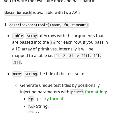
you to write the test suite once and pass data in.
is available with two APIs:
describe.each
1.
describe.each(table)(name, fn, timeout)
:
of Arrays with the arguments that
table
Array
are passed into the
for each row. If you pass in
fn
a 1D array of primitives, internally it will be
mapped to a table i.e.
[1, 2, 3] -> [[1], [2],
.
[3]]
:
the title of the test suite.
name
String
Generate unique test titles by positionally
injecting parameters with
formatting
:
printf
-
pretty-format
.
%p
- String.
%s