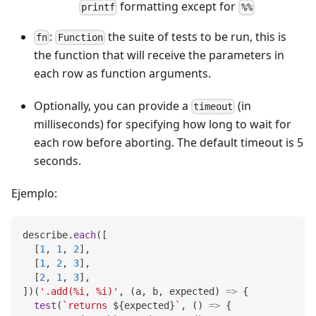
formatting except for
printf
%%
:
the suite of tests to be run, this is
fn
Function
the function that will receive the parameters in
each row as function arguments.
Optionally, you can provide a
(in
timeout
milliseconds) for specifying how long to wait for
each row before aborting. The default timeout is 5
seconds.
Ejemplo:
describe
.
each
(
[
[
1
,
1
,
2
]
,
[
1
,
2
,
3
]
,
[
2
,
1
,
3
]
,
]
)
(
'.add(%i, %i)'
,
(
a
,
 b
,
 expected
)
=>
{
test
(
`
returns 
${
expected
}
`
,
(
)
=>
{