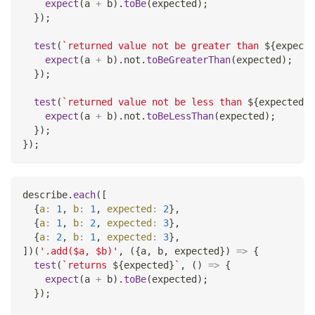
expect
(
a 
+
 b
)
.
toBe
(
expected
)
;
}
)
;
test
(
`
returned value not be greater than 
${
expecte
expect
(
a 
+
 b
)
.
not
.
toBeGreaterThan
(
expected
)
;
}
)
;
test
(
`
returned value not be less than 
${
expected
}
`
expect
(
a 
+
 b
)
.
not
.
toBeLessThan
(
expected
)
;
}
)
;
}
)
;
describe
.
each
(
[
{
a
:
1
,
b
:
1
,
expected
:
2
}
,
{
a
:
1
,
b
:
2
,
expected
:
3
}
,
{
a
:
2
,
b
:
1
,
expected
:
3
}
,
]
)
(
'.add($a, $b)'
,
(
{
a
,
 b
,
 expected
}
)
=>
{
test
(
`
returns 
${
expected
}
`
,
(
)
=>
{
expect
(
a 
+
 b
)
.
toBe
(
expected
)
;
}
)
;