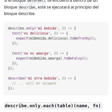
Si el bloque
se encuentra dentro de un
beforeAll
bloque
, esté se ejecutará al principio del
describe
bloque describe.
describe
.
only
(
'mi bebida'
,
(
)
=>
{
test
(
'es deliciosa'
,
(
)
=>
{
expect
(
miBebida
.
deliciosa
)
.
toBeTruthy
(
)
;
}
)
;
test
(
'no es amarga'
,
(
)
=>
{
expect
(
miBebida
.
amarga
)
.
toBeFalsy
(
)
;
}
)
;
}
)
;
describe
(
'mi otra bebida'
,
(
)
=>
{
// ... will be skipped
}
)
;
describe.only.each(table)(name, fn)