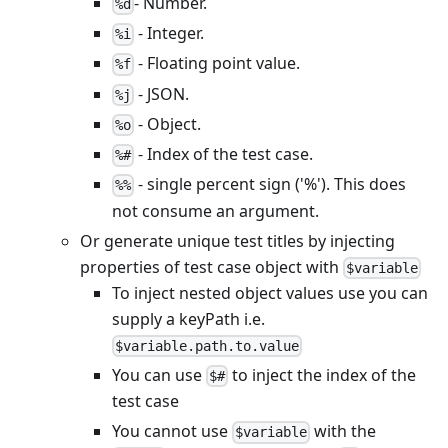
- Number.
%d
- Integer.
%i
- Floating point value.
%f
- JSON.
%j
- Object.
%o
- Index of the test case.
%#
- single percent sign ('%'). This does
%%
not consume an argument.
Or generate unique test titles by injecting
properties of test case object with
$variable
To inject nested object values use you can
supply a keyPath i.e.
$variable.path.to.value
You can use
to inject the index of the
$#
test case
You cannot use
with the
$variable